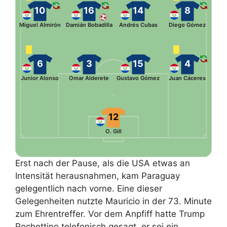
10
16
14
8
Miguel Almirón
Damián Bobadilla
Andrés Cubas
Diego Gómez
6
3
15
4
Junior Alonso
Omar Alderete
Gustavo Gómez
Juan Cáceres
12
O. Gill
Erst nach der Pause, als die USA etwas an
Intensität herausnahmen, kam Paraguay
gelegentlich nach vorne. Eine dieser
Gelegenheiten nutzte Mauricio in der 73. Minute
zum Ehrentreffer. Vor dem Anpfiff hatte Trump
Pochettino telefonisch gesagt, er sei ein