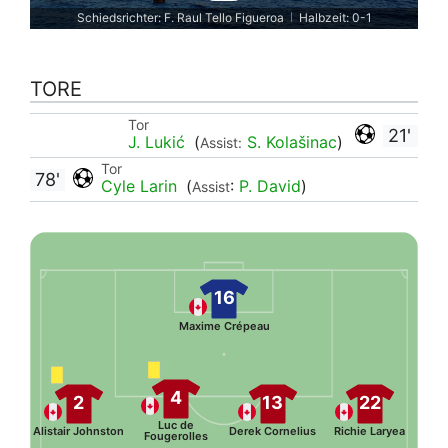
Schiedsrichter: F. Raul Tello Figueroa
Halbzeit: 0-1
|
TORE
Tor
21'
J. Lukić
(
S. Kolašinac
)
Assist:
Tor
78'
Cyle Larin
(
:
P. David
)
Assist
16
Maxime Crépeau
4
2
13
22
Luc de
Alistair Johnston
Derek Cornelius
Richie Laryea
Fougerolles