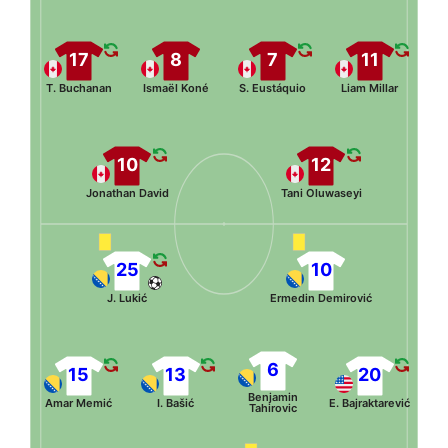
17
8
7
11
T. Buchanan
Ismaël Koné
S. Eustáquio
Liam Millar
10
12
Jonathan David
Tani Oluwaseyi
25
10
J. Lukić
Ermedin Demirović
6
15
13
20
Benjamin
Amar Memić
I. Bašić
E. Bajraktarević
Tahirovic