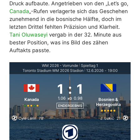
Druck aufbaute. Angetrieben von den „Let’s go,
Canada
„-Rufen verlagerte sich das Geschehen
zunehmend in die bosnische Hälfte, doch im
letzten Drittel fehlten Präzision und Klarheit.
Tani Oluwaseyi
vergab in der 32. Minute aus
bester Position, was ins Bild des zähen
Auftakts passte.
WM 2026 - Vorrunde
Spieltag 1
|
Toronto Stadium WM 2026 Stadion
12.6.2026
-
19:00
|
1
:
1
1.06
0.98
xG
Kanada
Bosnien &
Herzegovina
ENDERGEBNIS
Cyle Larin
78'
J. Lukić
21'