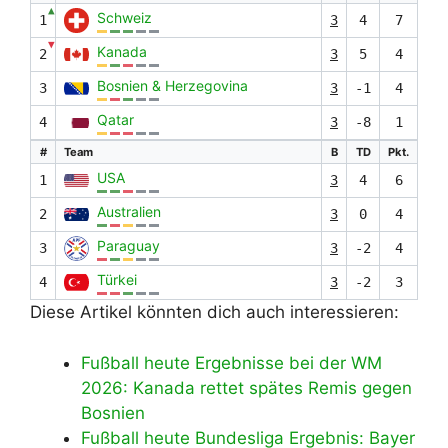
▲
Schweiz
1
3
4
7
▼
Kanada
2
3
5
4
Bosnien & Herzegovina
3
3
-1
4
Qatar
4
3
-8
1
#
Team
B
TD
Pkt.
USA
1
3
4
6
Australien
2
3
0
4
Paraguay
3
3
-2
4
Türkei
4
3
-2
3
Diese Artikel könnten dich auch interessieren:
Fußball heute Ergebnisse bei der WM
2026: Kanada rettet spätes Remis gegen
Bosnien
Fußball heute Bundesliga Ergebnis: Bayer