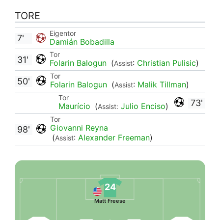
TORE
Eigentor
7'
Damián Bobadilla
Tor
31'
Folarin Balogun
(
:
Christian Pulisic
)
Assist
Tor
50'
Folarin Balogun
(
:
Malik Tillman
)
Assist
Tor
73'
Maurício
(
Julio Enciso
)
Assist:
Tor
Giovanni Reyna
98'
(
:
Alexander Freeman
)
Assist
24
Matt Freese