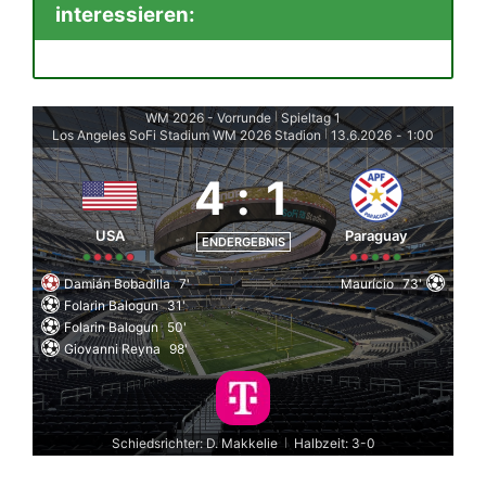
interessieren:
WM 2026 - Vorrunde
Spieltag 1
|
Los Angeles SoFi Stadium WM 2026 Stadion
13.6.2026
-
1:00
|
4
:
1
USA
Paraguay
ENDERGEBNIS
Damián Bobadilla
7'
Maurício
73'
Folarin Balogun
31'
Folarin Balogun
50'
Giovanni Reyna
98'
Schiedsrichter: D. Makkelie
Halbzeit: 3-0
|