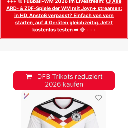
+++ 🔴
Fußball-WM 2026 im Livestream:
📺 Alle
ARD- & ZDF-Spiele der WM mit Joyn+ streamen:
in HD, Anstoß verpasst? Einfach von vorn
starten, auf 4 Geräten gleichzeitig. Jetzt
kostenlos testen ➡️
🔴 +++
DFB Trikots reduziert
2026 kaufen