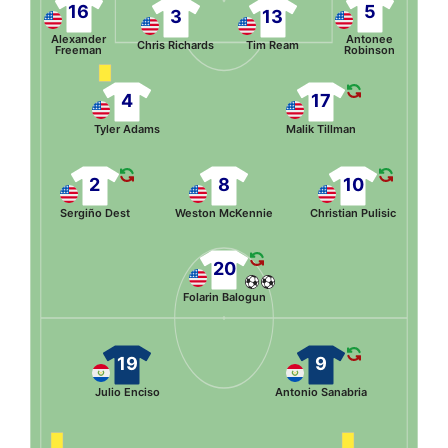
16
5
3
13
Alexander
Antonee
Chris Richards
Tim Ream
Freeman
Robinson
4
17
Tyler Adams
Malik Tillman
2
8
10
Sergiño Dest
Weston McKennie
Christian Pulisic
20
Folarin Balogun
19
9
Julio Enciso
Antonio Sanabria