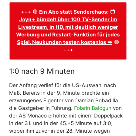
+++ 🔴
Ein Abo statt Senderchaos:
📺
Joyn+ bündelt über 100 TV-Sender im
Livestream, in HD, mit deutlich weniger
Werbung und Restart-Funktion für jedes
Spiel. Neukunden testen kostenlos ➡️
🔴
+++
1:0 nach 9 Minuten
Der Anfang verlief für die US-Auswahl nach
Maß. Bereits in der 9. Minute brachte ein
erzwungenes Eigentor von Damian Bobadilla
die Gastgeber in Führung.
Folarin Balogun
von
der AS Monaco erhöhte mit einem Doppelpack
in der 31. und in der 45.+5 Minute auf 3:0,
wobei ihm zuvor in der 28. Minute wegen