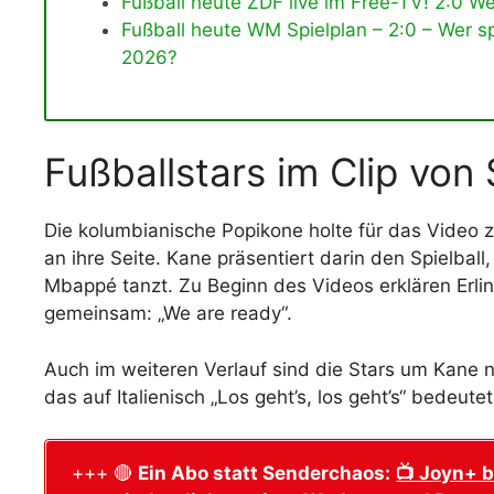
Fußball heute ZDF live im Free-TV! 2:0 W
Fußball heute WM Spielplan – 2:0 – Wer s
2026?
Fußballstars im Clip von
Die kolumbianische Popikone holte für das Video
an ihre Seite. Kane präsentiert darin den Spielbal
Mbappé tanzt. Zu Beginn des Videos erklären Erling
gemeinsam: „We are ready“.
Auch im weiteren Verlauf sind die Stars um Kane noc
das auf Italienisch „Los geht’s, los geht’s“ bedeut
+++ 🔴
Ein Abo statt Senderchaos:
📺 Joyn+ b