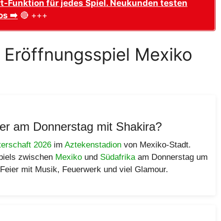
t-Funktion für jedes Spiel. Neukunden testen
os ➡️
🔴 +++
Eröffnungsspiel Mexiko
ier am Donnerstag mit Shakira?
erschaft 2026
im
Aztekenstadion
von Mexiko-Stadt.
spiels zwischen
Mexiko
und
Südafrika
am Donnerstag um
 Feier mit Musik, Feuerwerk und viel Glamour.