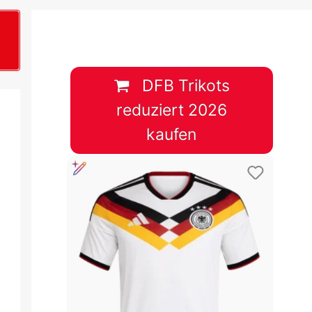
B
plan &
lplan &
DFB Trikots
reduziert 2026
lplan &
kaufen
 & Tabelle
 & Tabelle
 & Tabelle
 & Tabelle