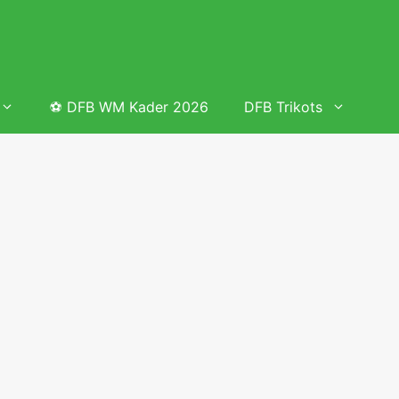
⚽ DFB WM Kader 2026
DFB Trikots
 & Tabelle
Frauenfußball heute
Deutschland Frauen Fußball Nationalmannschaft
 & Tabelle
Deutschland Frauen Länderspiele 2026 – DFB Spielplan
2026
lplan &
Deutschland Frauen Länderspiele 2025 – DFB Spielplan
2025
lplan &
Deutsche Frauen Nationalmannschaft DFB Kader 2025 &
Erfolge
elplan &