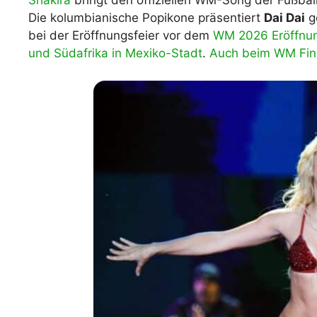
Shakira
bringt den offiziellen WM-Song der Fußball
Die kolumbianische Popikone präsentiert
Dai Dai
g
WM 2026 Spie
downloaden &
bei der Eröffnungsfeier vor dem
WM 2026 Eröffnun
und Südafrika in Mexiko-Stadt
.
Auch beim WM Final