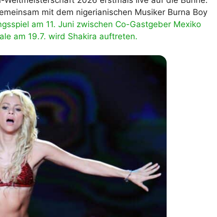
-Weltmeisterschaft 2026 erstmals live auf die Bühne.
emeinsam mit dem nigerianischen Musiker Burna Boy
lplan Excel – kostenlos
 automatisch ausfüllen
gsspiel am 11. Juni zwischen Co-Gastgeber Mexiko
e am 19.7. wird Shakira auftreten.