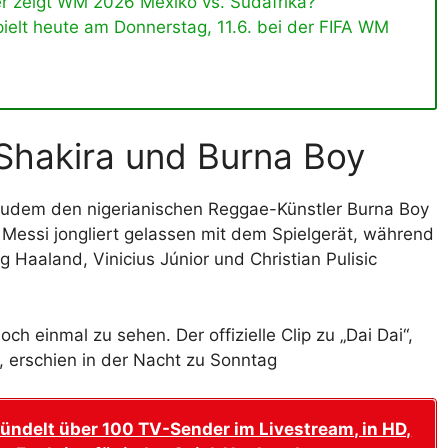
er zeigt WM 2026 Mexiko vs. Südafrika?
pielt heute am Donnerstag, 11.6. bei der FIFA WM
 Shakira und Burna Boy
 zudem den nigerianischen Reggae-Künstler Burna Boy
l, Messi jongliert gelassen mit dem Spielgerät, während
 Haaland, Vinicius Júnior und Christian Pulisic
h einmal zu sehen. Der offizielle Clip zu „Dai Dai“,
et, erschien in der Nacht zu Sonntag
ündelt über 100 TV-Sender im Livestream, in HD,