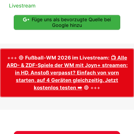
Livestream
Füge uns als bevorzugte Quelle bei
Google hinzu
+++ 🔴
Fußball-WM 2026 im Livestream:
📺 Alle
ARD- & ZDF-Spiele der WM mit Joyn+ streamen:
in HD, Anstoß verpasst? Einfach von vorn
starten, auf 4 Geräten gleichzeitig. Jetzt
kostenlos testen ➡️
🔴 +++