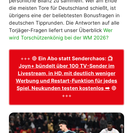
persönliche Bilanz zu sammeln. Wer am Ende
die meisten Tore für Deutschland schießt, ist
übrigens eine der beliebtesten Bonusfragen in
deutschen Tipprunden. Die Antworten auf alle
Torjäger-Fragen liefert unser Überblick
Wer
wird Torschützenkönig bei der WM 2026?
+++ 🔴
Ein Abo statt Senderchaos:
📺
Joyn+ bündelt über 100 TV-Sender im
Livestream, in HD, mit deutlich weniger
Werbung und Restart-Funktion für jedes
Spiel. Neukunden testen kostenlos ➡️
🔴
+++