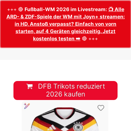
+++ 🔴
Fußball-WM 2026 im Livestream:
📺 Alle
ARD- & ZDF-Spiele der WM mit Joyn+ streamen:
in HD, Anstoß verpasst? Einfach von vorn
starten, auf 4 Geräten gleichzeitig. Jetzt
kostenlos testen ➡️
🔴 +++
DFB Trikots reduziert
2026 kaufen