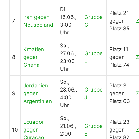
Di.,
Platz 21
Iran gegen
16.06.,
Gruppe
7
gegen
Neuseeland
3:00
G
Platz 85
Uhr
Sa.,
Kroatien
Platz 11
27.06.,
Gruppe
8
gegen
gegen
23:00
L
Ghana
Platz 74
Uhr
So.,
Jordanien
Platz 3
28.06.,
Gruppe
9
gegen
gegen
4:00
J
Argentinien
Platz 63
Uhr
So.,
Ecuador
Platz 23
21.06.,
Gruppe
10
gegen
gegen
2:00
E
Curaçao
Platz 82