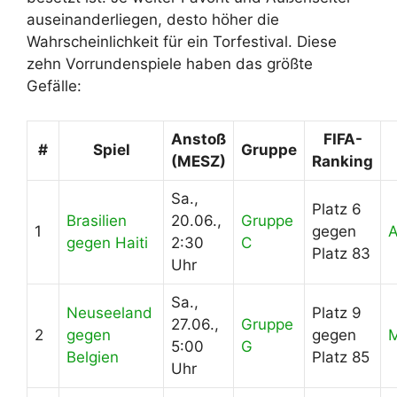
auseinanderliegen, desto höher die
Wahrscheinlichkeit für ein Torfestival. Diese
zehn Vorrundenspiele haben das größte
Gefälle:
Anstoß
FIFA-
#
Spiel
Gruppe
(MESZ)
Ranking
Sa.,
Platz 6
Brasilien
20.06.,
Gruppe
1
gegen
gegen Haiti
2:30
C
Platz 83
Uhr
Sa.,
Neuseeland
Platz 9
27.06.,
Gruppe
2
gegen
gegen
5:00
G
Belgien
Platz 85
Uhr