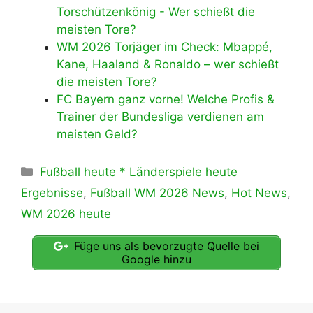
Torschützenkönig - Wer schießt die
meisten Tore?
WM 2026 Torjäger im Check: Mbappé,
Kane, Haaland & Ronaldo – wer schießt
die meisten Tore?
FC Bayern ganz vorne! Welche Profis &
Trainer der Bundesliga verdienen am
meisten Geld?
Kategorien
Fußball heute * Länderspiele heute
Ergebnisse
,
Fußball WM 2026 News
,
Hot News
,
WM 2026 heute
Füge uns als bevorzugte Quelle bei
Google hinzu