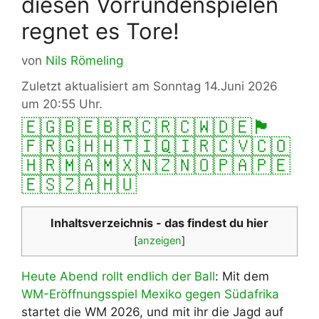
diesen Vorrundenspielen
regnet es Tore!
von
Nils Römeling
Zuletzt aktualisiert am Sonntag 14.Juni 2026
um 20:55 Uhr.
🇪🇬
🇧🇪
🇧🇷
🇨🇷
🇨🇼
🇩🇪
🏴󠁧󠁢󠁥󠁮󠁧󠁿
🇫🇷
🇬🇭
🇭🇹
🇮🇶
🇮🇷
🇨🇻
🇨🇴
🇭🇷
🇲🇦
🇲🇽
🇳🇿
🇳🇴
🇵🇦
🇵🇪
🇪🇸
🇿🇦
🇭🇺
Inhaltsverzeichnis - das findest du hier
[
anzeigen
]
Heute Abend rollt endlich der Ball
: Mit dem
WM-Eröffnungsspiel Mexiko gegen Südafrika
startet die WM 2026, und mit ihr die Jagd auf