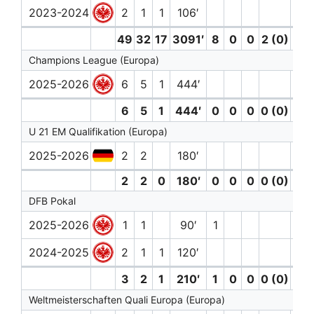
2023-2024
2
1
1
106′
49
32
17
3091′
8
0
0
2 (0)
3
Champions League (Europa)
2025-2026
6
5
1
444′
6
5
1
444′
0
0
0
0 (0)
0
U 21 EM Qualifikation (Europa)
2025-2026
2
2
180′
2
2
0
180′
0
0
0
0 (0)
0
DFB Pokal
2025-2026
1
1
90′
1
2024-2025
2
1
1
120′
3
2
1
210′
1
0
0
0 (0)
0
Weltmeisterschaften Quali Europa (Europa)