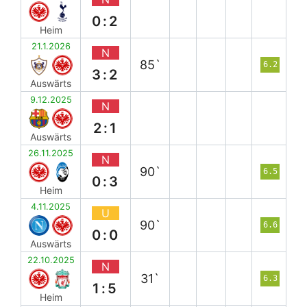
0:2
Heim
21.1.2026
N
85`
6.2
3:2
Auswärts
9.12.2025
N
2:1
Auswärts
26.11.2025
N
90`
6.5
0:3
Heim
4.11.2025
U
90`
6.6
0:0
Auswärts
22.10.2025
N
31`
6.3
1:5
Heim