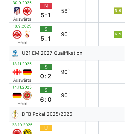
30.9.2025
N
58`
5.9
5:1
Auswärts
18.9.2025
S
90`
6.9
5:1
Heim
U21 EM 2027 Qualifikation
18.11.2025
S
90`
0:2
Auswärts
14.11.2025
S
90`
6:0
Heim
DFB Pokal 2025/2026
28.10.2025
U