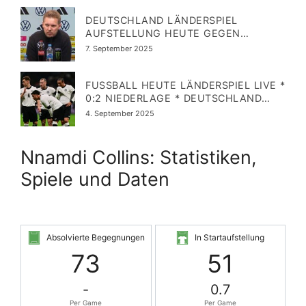
DEUTSCHLAND LÄNDERSPIEL
AUFSTELLUNG HEUTE GEGEN
NORDIRLAND: 3:1 - NAGELSMANN MIT
Veröffentlicht
7. September 2025
VIER STARTELF-WECHSEL?
am
FUSSBALL HEUTE LÄNDERSPIEL LIVE * 0
:2 NIEDERLAGE * DEUTSCHLAND S
TARTAUFSTELLUNG GEGEN S
Veröffentlicht
4. September 2025
LOWAKEI
am
Nnamdi Collins: Statistiken,
Spiele und Daten
Absolvierte Begegnungen
In Startaufstellung
73
51
-
0.7
Per Game
Per Game