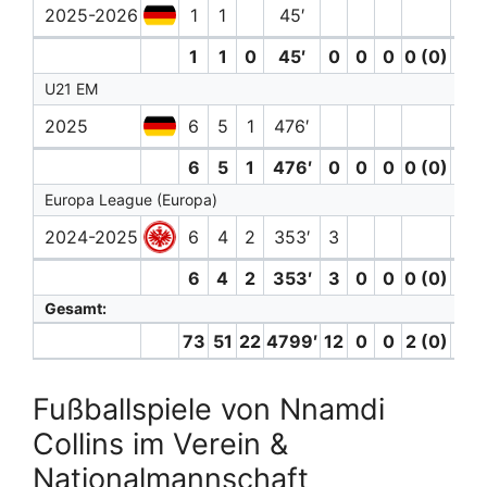
2025-2026
1
1
45′
1
1
0
45′
0
0
0
0 (0)
0
U21 EM
2025
6
5
1
476′
1
6
5
1
476′
0
0
0
0 (0)
1
Europa League (Europa)
2024-2025
6
4
2
353′
3
6
4
2
353′
3
0
0
0 (0)
0
Gesamt:
73
51
22
4799′
12
0
0
2 (0)
4
Fußballspiele von Nnamdi
Collins im Verein &
Nationalmannschaft