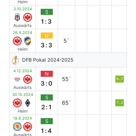
Heim
3.10.2024
S
1:3
Auswärts
26.9.2024
U
5`
3:3
Heim
DFB Pokal 2024-2025
4.12.2024
N
55`
6.7
3:0
Auswärts
30.10.2024
S
65`
7.2
2:1
Heim
19.8.2024
S
1:4
Auswärts