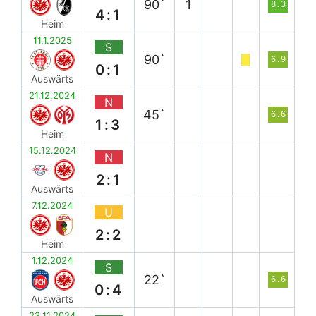
90`
1
8.3
4:1
Heim
11.1.2025
S
90`
6.9
0:1
Auswärts
21.12.2024
N
45`
6.6
1:3
Heim
15.12.2024
N
2:1
Auswärts
7.12.2024
U
2:2
Heim
1.12.2024
S
22`
6.6
0:4
Auswärts
23.11.2024