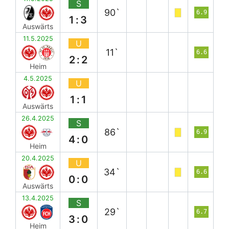
S
90`
6.9
1:3
Auswärts
11.5.2025
U
11`
6.6
2:2
Heim
4.5.2025
U
1:1
Auswärts
26.4.2025
S
86`
6.9
4:0
Heim
20.4.2025
U
34`
6.6
0:0
Auswärts
13.4.2025
S
29`
6.7
3:0
Heim