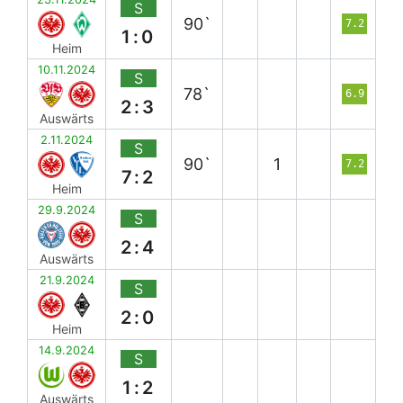
S
90`
7.2
1:0
Heim
10.11.2024
S
78`
6.9
2:3
Auswärts
2.11.2024
S
90`
1
7.2
7:2
Heim
29.9.2024
S
2:4
Auswärts
21.9.2024
S
2:0
Heim
14.9.2024
S
1:2
Auswärts