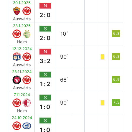
30.1.2025
N
2:0
Auswärts
23.1.2025
S
10`
6.3
2:0
Heim
12.12.2024
N
90`
6.3
3:2
Auswärts
28.11.2024
S
68`
6.9
1:2
Auswärts
7.11.2024
S
90`
7.5
1:0
Heim
24.10.2024
S
1:0