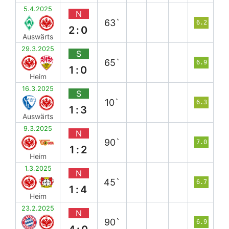
5.4.2025
N
63`
6.2
2:0
Auswärts
29.3.2025
S
65`
6.9
1:0
Heim
16.3.2025
S
10`
6.3
1:3
Auswärts
9.3.2025
N
90`
7.0
1:2
Heim
1.3.2025
N
45`
6.7
1:4
Heim
23.2.2025
N
90`
6.9