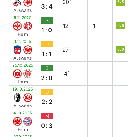
90`
6.5
3:4
Auswärts
9.11.2025
S
12`
1
6.6
1:0
Heim
1.11.2025
U
27`
6.9
1:1
Auswärts
25.10.2025
S
4`
2:0
Heim
19.10.2025
U
2:2
Auswärts
4.10.2025
N
0:3
Heim
27.9.2025