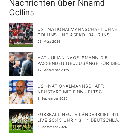
Nachrichten über Nnamdi
Collins
U21 NATIONALMANNSCHAFT OHNE
COLLINS UND ASEKO: BAUR INS
AUFGEBOT NACHNOMINIERT
Veröffentlicht
23. März 2026
am
HAT JULIAN NAGELSMANN DIE
PASSENDEN NEUZUGÄNGE FÜR DIE
NATIONALMANNSCHAFT
Veröffentlicht
16. September 2025
AUSGEWÄHLT?
am
U21-NATIONALMANNSCHAFT:
NEUSTART MIT FINN JELTSC -
ZWISCHEN VORBILDERN UND
Veröffentlicht
9. September 2025
FÜHRUNGSROLLE
am
FUSSBALL HEUTE LÄNDERSPIEL RTL L
IVE 20:45 UHR * 3:1 * DEUTSCHLAND S
TARTAUFSTELLUNG GEGEN N
Veröffentlicht
7. September 2025
ORDIRLAND
am