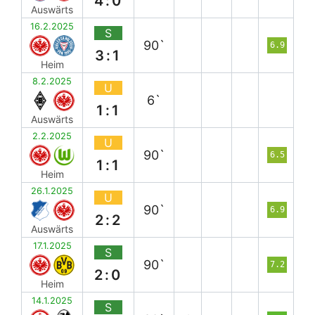
4:0
Auswärts
16.2.2025
S
90`
6.9
3:1
Heim
8.2.2025
U
6`
1:1
Auswärts
2.2.2025
U
90`
6.5
1:1
Heim
26.1.2025
U
90`
6.9
2:2
Auswärts
17.1.2025
S
90`
7.2
2:0
Heim
14.1.2025
S