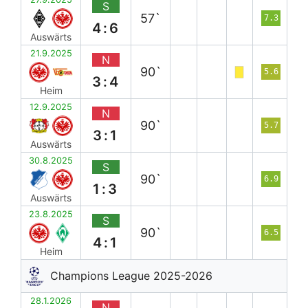
S
57`
7.3
4:6
Auswärts
21.9.2025
N
90`
5.6
3:4
Heim
12.9.2025
N
90`
5.7
3:1
Auswärts
30.8.2025
S
90`
6.9
1:3
Auswärts
23.8.2025
S
90`
6.5
4:1
Heim
Champions League 2025-2026
28.1.2026
N