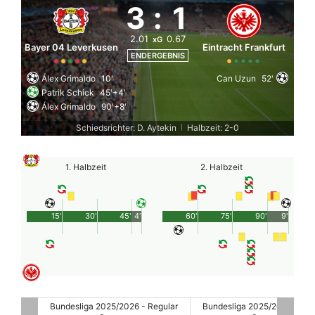
3
:
1
2.01
0.67
xG
Bayer 04 Leverkusen
Eintracht Frankfurt
ENDERGEBNIS
Álex Grimaldo
10'
Can Uzun
52'
Patrik Schick
45'+4'
Álex Grimaldo
90'+8'
Schiedsrichter: D. Aytekin
Halbzeit: 2-0
|
1. Halbzeit
2. Halbzeit
15'
30'
45'
4'
60'
75'
90'
9'
egular
Bundesliga 2025/2026 - Regular
Bundesliga 2025/2026 - Reg