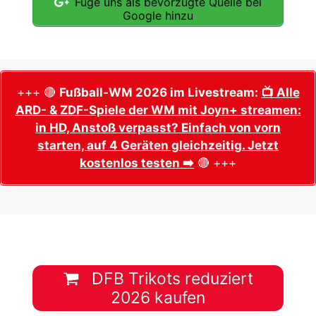
Füge uns als bevorzugte Quelle bei
Google hinzu
+++ 🔴
Fußball-WM 2026 im Livestream:
📺 Alle
ARD- & ZDF-Spiele der WM mit Joyn+ streamen:
in HD, Anstoß verpasst? Einfach von vorn
starten, auf 4 Geräten gleichzeitig. Jetzt
kostenlos testen ➡️
🔴 +++
DFB Trikots reduziert
2026 kaufen