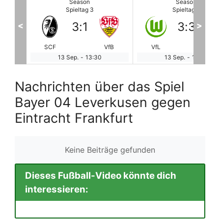
Season
Season
Spieltag 3
Spieltag 3
3
:
3
0
:
1
<
>
VfB
VfL
EFFzeh
MAI
RB
13 Sep.
-
13:30
13 Sep.
-
13:30
Nachrichten über das Spiel
Bayer 04 Leverkusen gegen
Eintracht Frankfurt
Keine Beiträge gefunden
Dieses Fußball-Video könnte dich
interessieren: