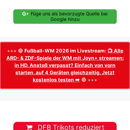
Füge uns als bevorzugte Quelle bei
Google hinzu
+++ 🔴
Fußball-WM 2026 im Livestream:
📺 Alle
ARD- & ZDF-Spiele der WM mit Joyn+ streamen:
in HD, Anstoß verpasst? Einfach von vorn
starten, auf 4 Geräten gleichzeitig. Jetzt
kostenlos testen ➡️
🔴 +++
DFB Trikots reduziert