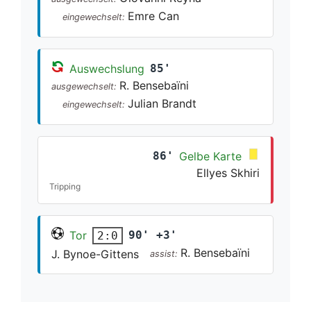
Emre Can
eingewechselt:
Auswechslung
85'
R. Bensebaïni
ausgewechselt:
Julian Brandt
eingewechselt:
86'
Gelbe Karte
Ellyes Skhiri
Tripping
Tor
90' +3'
2:0
R. Bensebaïni
J. Bynoe-Gittens
assist: