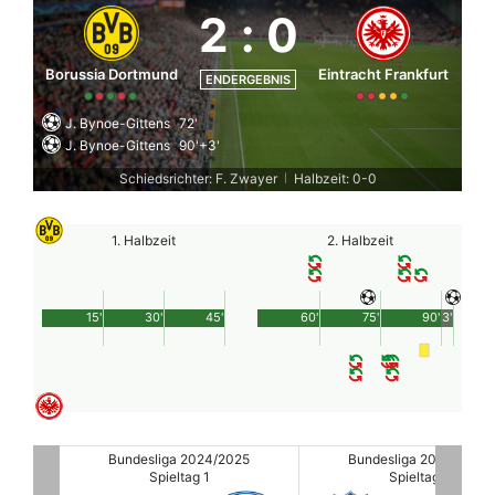
2
:
0
Borussia Dortmund
Eintracht Frankfurt
ENDERGEBNIS
J. Bynoe-Gittens
72'
J. Bynoe-Gittens
90'+3'
Schiedsrichter: F. Zwayer
Halbzeit: 0-0
|
1. Halbzeit
2. Halbzeit
15'
30'
45'
60'
75'
90'
3'
25
Bundesliga 2024/2025
Bundesliga 2024/2025
Spieltag 1
Spieltag 1