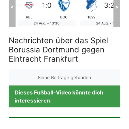
3
:
2
3
:
1
<
>
BOC
1899
HOL
SCF
Vf
24 Aug.
-
13:30
24 Aug.
-
13:30
Nachrichten über das Spiel
Borussia Dortmund gegen
Eintracht Frankfurt
Keine Beiträge gefunden
Dieses Fußball-Video könnte dich
interessieren: