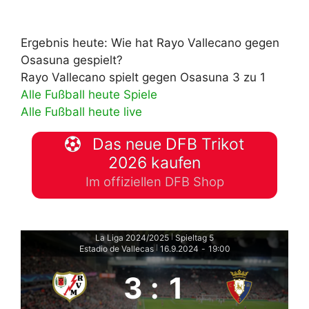
Ergebnis heute: Wie hat Rayo Vallecano gegen
Osasuna gespielt?
Rayo Vallecano spielt gegen Osasuna 3 zu 1
Alle Fußball heute Spiele
Alle Fußball heute live
Das neue DFB Trikot
2026 kaufen
Im offiziellen DFB Shop
La Liga 2024/2025
Spieltag 5
|
Estadio de Vallecas
16.9.2024
-
19:00
|
3
:
1