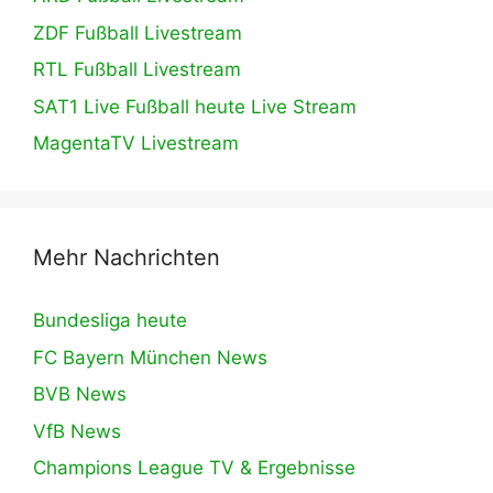
ZDF Fußball Livestream
RTL Fußball Livestream
SAT1 Live Fußball heute Live Stream
MagentaTV Livestream
Mehr Nachrichten
Bundesliga heute
FC Bayern München News
BVB News
VfB News
Champions League TV & Ergebnisse