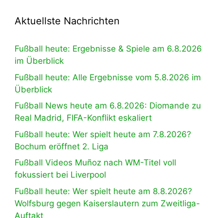
Aktuellste Nachrichten
Fußball heute: Ergebnisse & Spiele am 6.8.2026
im Überblick
Fußball heute: Alle Ergebnisse vom 5.8.2026 im
Überblick
Fußball News heute am 6.8.2026: Diomande zu
Real Madrid, FIFA-Konflikt eskaliert
Fußball heute: Wer spielt heute am 7.8.2026?
Bochum eröffnet 2. Liga
Fußball Videos Muñoz nach WM-Titel voll
fokussiert bei Liverpool
Fußball heute: Wer spielt heute am 8.8.2026?
Wolfsburg gegen Kaiserslautern zum Zweitliga-
Auftakt