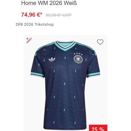
DFB 2026 Trikotshop