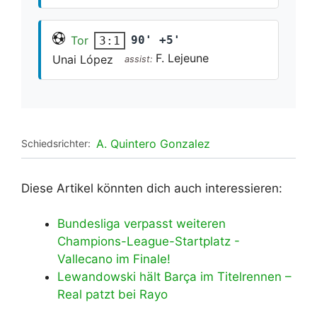
Tor
90' +5'
3:1
F. Lejeune
Unai López
assist:
A. Quintero Gonzalez
Schiedsrichter:
Diese Artikel könnten dich auch interessieren:
Bundesliga verpasst weiteren
Champions-League-Startplatz -
Vallecano im Finale!
Lewandowski hält Barça im Titelrennen –
Real patzt bei Rayo