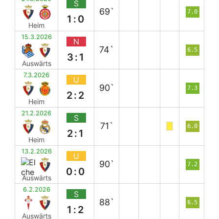
S
69`
7.0
1:0
Heim
15.3.2026
N
74`
6.5
3:1
Auswärts
7.3.2026
U
90`
7.3
2:2
Heim
21.2.2026
S
71`
6.0
2:1
Heim
13.2.2026
U
90`
7.2
0:0
Auswärts
6.2.2026
S
88`
6.5
1:2
Auswärts