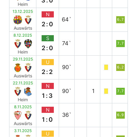
3:0
Heim
13.12.2025
N
64`
6.7
2:0
Auswärts
8.12.2025
S
74`
7.7
2:0
Heim
29.11.2025
U
90`
6.2
2:2
Auswärts
22.11.2025
N
90`
1
7.7
1:3
Heim
8.11.2025
N
36`
6.9
1:0
Auswärts
3.11.2025
U