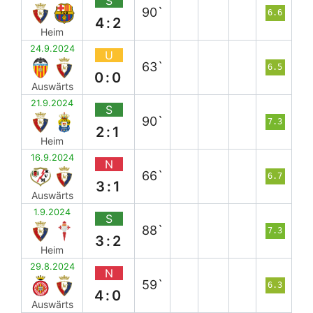
S
90`
6.6
4:2
Heim
24.9.2024
U
63`
6.5
0:0
Auswärts
21.9.2024
S
90`
7.3
2:1
Heim
16.9.2024
N
66`
6.7
3:1
Auswärts
1.9.2024
S
88`
7.3
3:2
Heim
29.8.2024
N
59`
6.3
4:0
Auswärts