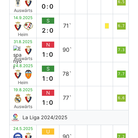
6.5
0:0
Auswärts
14.9.2025
S
71`
6.7
2:0
Heim
31.8.2025
N
90`
7.3
1:0
Auswärts
24.8.2025
S
78`
7.7
1:0
Heim
19.8.2025
N
77`
6.6
1:0
Auswärts
La Liga 2024/2025
24.5.2025
U
90`
7.2