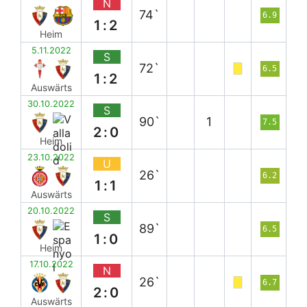
N
74`
6.9
1:2
Heim
5.11.2022
S
72`
6.5
1:2
Auswärts
30.10.2022
S
90`
1
7.5
2:0
Heim
23.10.2022
U
26`
6.2
1:1
Auswärts
20.10.2022
S
89`
6.5
1:0
Heim
17.10.2022
N
26`
6.7
2:0
Auswärts