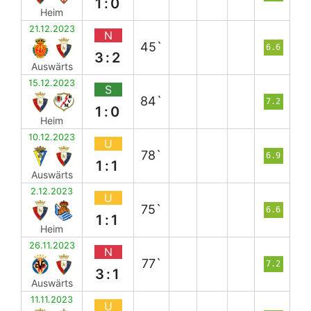
1:0
Heim
21.12.2023
N
45`
6.6
3:2
Auswärts
15.12.2023
S
84`
7.2
1:0
Heim
10.12.2023
U
78`
6.9
1:1
Auswärts
2.12.2023
U
75`
6.6
1:1
Heim
26.11.2023
N
77`
7.2
3:1
Auswärts
11.11.2023
U