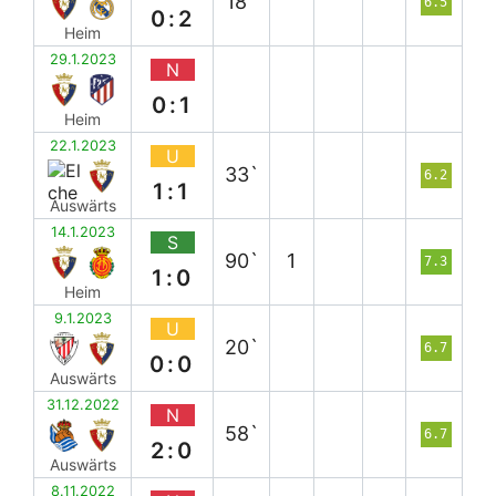
18`
6.5
0:2
Heim
29.1.2023
N
0:1
Heim
22.1.2023
U
33`
6.2
1:1
Auswärts
14.1.2023
S
90`
1
7.3
1:0
Heim
9.1.2023
U
20`
6.7
0:0
Auswärts
31.12.2022
N
58`
6.7
2:0
Auswärts
8.11.2022