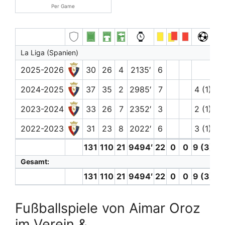
Per Game
La Liga (Spanien)
2025-2026
30
26
4
2135′
6
2
2024-2025
37
35
2
2985′
7
4 (1)
4
2023-2024
33
26
7
2352′
3
2 (1)
1
2022-2023
31
23
8
2022′
6
3 (1)
6
131
110
21
9494′
22
0
0
9 (3)
1
Gesamt:
131
110
21
9494′
22
0
0
9 (3)
1
Fußballspiele von Aimar Oroz
im Verein &