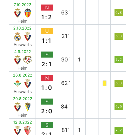
7.10.2022
N
63`
6.3
1:2
Heim
2.10.2022
U
21`
6.3
1:1
Auswärts
4.9.2022
S
90`
1
7.2
2:1
Heim
26.8.2022
N
62`
6.3
1:0
Auswärts
20.8.2022
S
84`
6.9
2:0
Heim
12.8.2022
S
81`
1
7.2
2:1