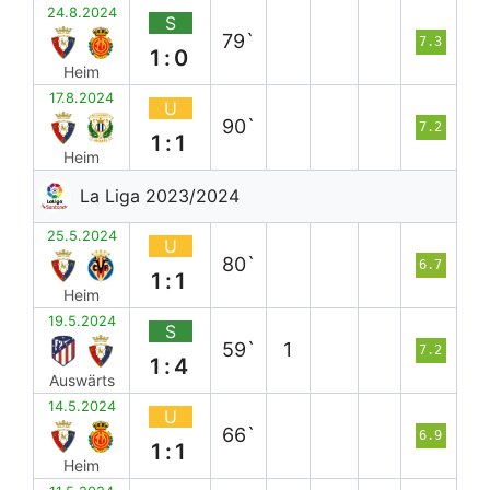
24.8.2024
S
79`
7.3
1:0
Heim
17.8.2024
U
90`
7.2
1:1
Heim
La Liga 2023/2024
25.5.2024
U
80`
6.7
1:1
Heim
19.5.2024
S
59`
1
7.2
1:4
Auswärts
14.5.2024
U
66`
6.9
1:1
Heim