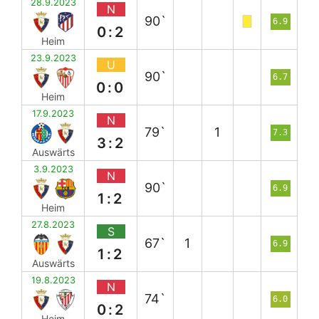
28.9.2023
N
90`
6.9
0:2
Heim
23.9.2023
U
90`
6.7
0:0
Heim
17.9.2023
N
79`
1
7.3
3:2
Auswärts
3.9.2023
N
90`
6.9
1:2
Heim
27.8.2023
S
67`
1
6.9
1:2
Auswärts
19.8.2023
N
74`
6.0
0:2
Heim