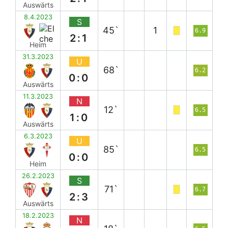
Auswärts
8.4.2023
S
45`
1
6.9
2:1
Heim
31.3.2023
U
68`
6.2
0:0
Auswärts
11.3.2023
N
12`
6.5
1:0
Auswärts
6.3.2023
U
85`
6.5
0:0
Heim
26.2.2023
S
71`
6.7
2:3
Auswärts
18.2.2023
N