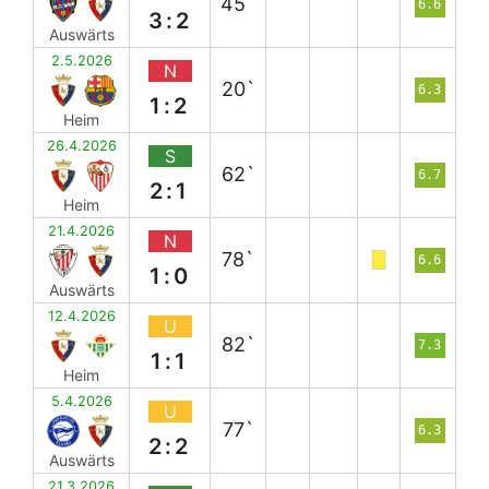
45`
6.6
3:2
Auswärts
2.5.2026
N
20`
6.3
1:2
Heim
26.4.2026
S
62`
6.7
2:1
Heim
21.4.2026
N
78`
6.6
1:0
Auswärts
12.4.2026
U
82`
7.3
1:1
Heim
5.4.2026
U
77`
6.3
2:2
Auswärts
21.3.2026