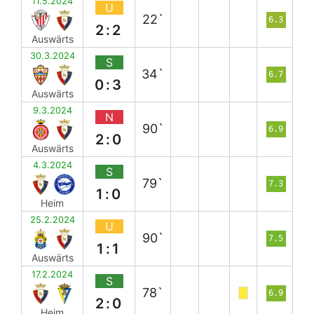
11.5.2024
U
22`
6.3
2:2
Auswärts
30.3.2024
S
34`
6.7
0:3
Auswärts
9.3.2024
N
90`
6.9
2:0
Auswärts
4.3.2024
S
79`
7.3
1:0
Heim
25.2.2024
U
90`
7.5
1:1
Auswärts
17.2.2024
S
78`
6.9
2:0
Heim