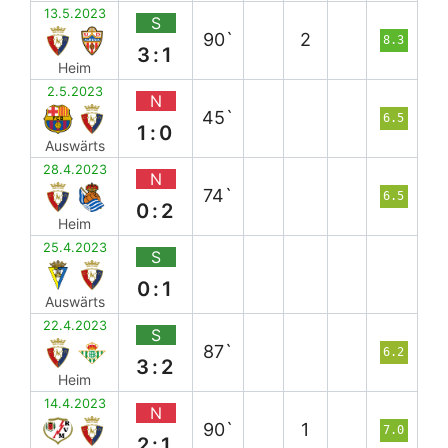
13.5.2023
S
90`
2
8.3
3:1
Heim
2.5.2023
N
45`
6.5
1:0
Auswärts
28.4.2023
N
74`
6.5
0:2
Heim
25.4.2023
S
0:1
Auswärts
22.4.2023
S
87`
6.2
3:2
Heim
14.4.2023
N
90`
1
7.0
2:1