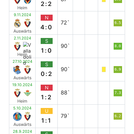
2:2
Heim
9.11.2024
N
72`
6.5
4:0
Auswärts
2.11.2024
S
90`
8.0
1:0
Heim
27.10.2024
S
90`
6.9
0:2
Auswärts
19.10.2024
N
88`
7.3
1:2
Heim
5.10.2024
U
79`
6.2
1:1
Auswärts
28.9.2024