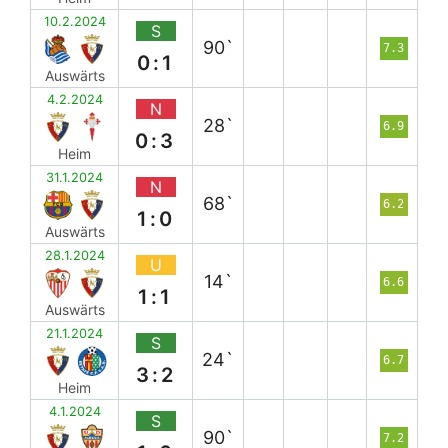
10.2.2024
S
90`
7.3
0:1
Auswärts
4.2.2024
N
28`
6.9
0:3
Heim
31.1.2024
N
68`
6.2
1:0
Auswärts
28.1.2024
U
14`
6.6
1:1
Auswärts
21.1.2024
S
24`
6.7
3:2
Heim
4.1.2024
S
90`
7.2