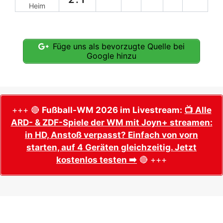
Heim
Füge uns als bevorzugte Quelle bei
Google hinzu
+++ 🔴
Fußball-WM 2026 im Livestream:
📺 Alle
ARD- & ZDF-Spiele der WM mit Joyn+ streamen:
in HD, Anstoß verpasst? Einfach von vorn
starten, auf 4 Geräten gleichzeitig. Jetzt
kostenlos testen ➡️
🔴 +++