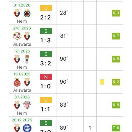
31.1.2026
U
28`
6.3
2:2
Heim
24.1.2026
S
81`
6.7
1:3
Auswärts
17.1.2026
S
90`
6.5
3:2
Heim
10.1.2026
N
90`
6.2
1:0
Auswärts
3.1.2026
U
83`
6.9
1:1
Heim
20.12.2025
S
89`
1
7.6