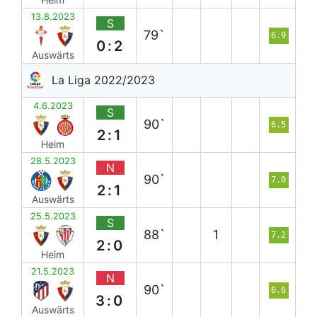
13.8.2023
S
79`
6.9
0:2
Auswärts
La Liga 2022/2023
4.6.2023
S
90`
6.5
2:1
Heim
28.5.2023
N
90`
7.0
2:1
Auswärts
25.5.2023
S
88`
1
7.2
2:0
Heim
21.5.2023
N
90`
6.6
3:0
Auswärts