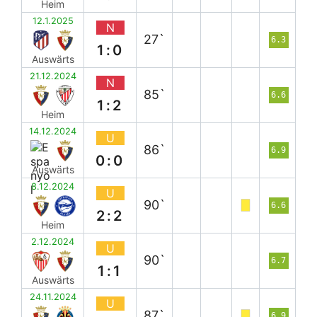
Heim
12.1.2025
N
27`
6.3
1:0
Auswärts
21.12.2024
N
85`
6.6
1:2
Heim
14.12.2024
U
86`
6.9
0:0
Auswärts
8.12.2024
U
90`
6.6
2:2
Heim
2.12.2024
U
90`
6.7
1:1
Auswärts
24.11.2024
U
87`
6.9