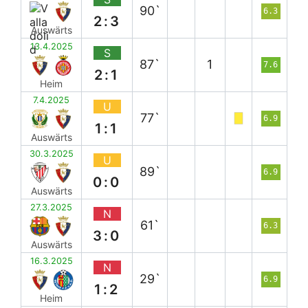
90`
6.3
2:3
Auswärts
13.4.2025
S
87`
1
7.6
2:1
Heim
7.4.2025
U
77`
6.9
1:1
Auswärts
30.3.2025
U
89`
6.9
0:0
Auswärts
27.3.2025
N
61`
6.3
3:0
Auswärts
16.3.2025
N
29`
6.9
1:2
Heim