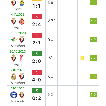
88`
6.7
1:1
Heim
4.11.2023
N
83`
6.9
2:4
Heim
29.10.2023
N
90`
7.0
2:1
Auswärts
20.10.2023
S
81`
6.7
2:0
Heim
7.10.2023
N
80`
6.3
4:0
Auswärts
1.10.2023
S
90`
7.0
0:2
Auswärts