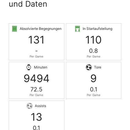
und Daten
Absolvierte Begegnungen
In Startaufstellung
131
110
-
0.8
Per Game
Per Game
Minuten
Tore
9494
9
72.5
0.1
Per Game
Per Game
Assists
13
0.1