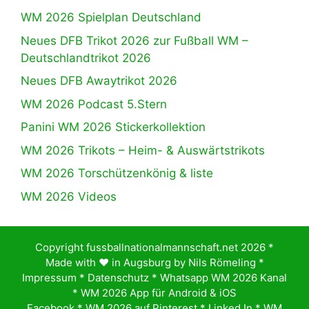
WM 2026 Spielplan Deutschland
Neues DFB Trikot 2026 zur Fußball WM –
Deutschlandtrikot 2026
Neues DFB Awaytrikot 2026
WM 2026 Podcast 5.Stern
Panini WM 2026 Stickerkollektion
WM 2026 Trikots – Heim- & Auswärtstrikots
WM 2026 Torschützenkönig & liste
WM 2026 Videos
Copyright fussballnationalmannschaft.net 2026 *
Made with ♥️ in Augsburg by
Nils Römeling
*
Impressum
*
Datenschutz
*
Whatsapp WM 2026 Kanal
*
WM 2026 App für Android & iOS
Facebook
*
WM 2026 auf Pinterest
*
Linked In
*
WM