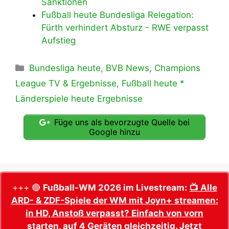
Sanktionen
Fußball heute Bundesliga Relegation:
Fürth verhindert Absturz - RWE verpasst
Aufstieg
Kategorien
Bundesliga heute
,
BVB News
,
Champions
League TV & Ergebnisse
,
Fußball heute *
Länderspiele heute Ergebnisse
Füge uns als bevorzugte Quelle bei
Google hinzu
+++ 🔴
Fußball-WM 2026 im Livestream:
📺 Alle
ARD- & ZDF-Spiele der WM mit Joyn+ streamen:
in HD, Anstoß verpasst? Einfach von vorn
starten, auf 4 Geräten gleichzeitig. Jetzt