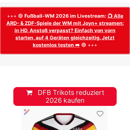
+++ 🔴
Fußball-WM 2026 im Livestream:
📺 Alle
ARD- & ZDF-Spiele der WM mit Joyn+ streamen:
in HD, Anstoß verpasst? Einfach von vorn
starten, auf 4 Geräten gleichzeitig. Jetzt
kostenlos testen ➡️
🔴 +++
DFB Trikots reduziert
2026 kaufen