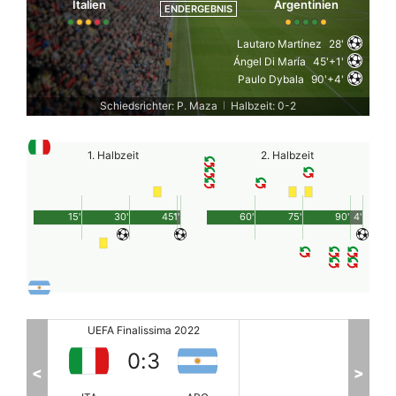
Italien
Argentinien
ENDERGEBNIS
Lautaro Martínez
28'
Ángel Di María
45'+1'
Paulo Dybala
90'+4'
Schiedsrichter: P. Maza
Halbzeit: 0-2
|
1. Halbzeit
2. Halbzeit
15'
30'
45'
1'
60'
75'
90'
4'
UEFA Finalissima 2022
0
:
3
<
>