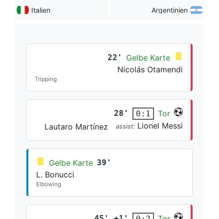
Italien
Argentinien
22'
Gelbe Karte
Nicolás Otamendi
Tripping
28'
Tor
0:1
Lionel Messi
Lautaro Martínez
assist:
Gelbe Karte
39'
L. Bonucci
Elbowing
45' +1'
Tor
0:2