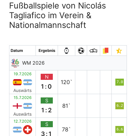
Fußballspiele von Nicolás
Tagliafico im Verein &
Nationalmannschaft
Datum
Ergebnis
WM 2026
19.7.2026
N
120`
7.0
1:0
Auswärts
15.7.2026
S
81`
6.2
1:2
Auswärts
12.7.2026
S
78`
6.6
3:1