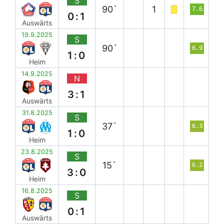
S
90`
1
7.6
0:1
Auswärts
19.9.2025
S
90`
6.9
1:0
Heim
14.9.2025
N
3:1
Auswärts
31.8.2025
S
37`
6.3
1:0
Heim
23.8.2025
S
15`
6.2
3:0
Heim
16.8.2025
S
0:1
Auswärts