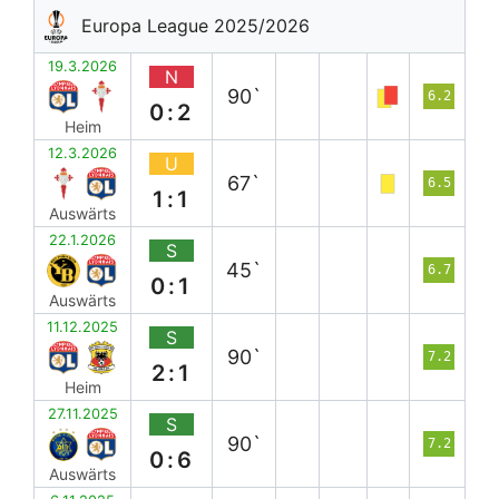
Europa League 2025/2026
19.3.2026
N
90`
6.2
0:2
Heim
12.3.2026
U
67`
6.5
1:1
Auswärts
22.1.2026
S
45`
6.7
0:1
Auswärts
11.12.2025
S
90`
7.2
2:1
Heim
27.11.2025
S
90`
7.2
0:6
Auswärts