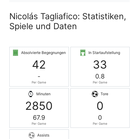
Nicolás Tagliafico: Statistiken,
Spiele und Daten
Absolvierte Begegnungen
In Startaufstellung
42
33
-
0.8
Per Game
Per Game
Minuten
Tore
2850
0
67.9
0
Per Game
Per Game
Assists