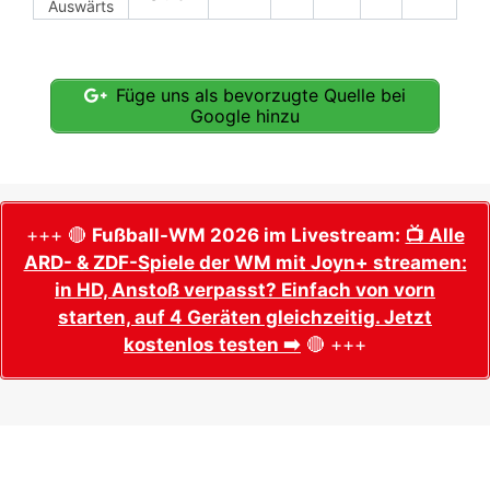
Auswärts
Füge uns als bevorzugte Quelle bei
Google hinzu
+++ 🔴
Fußball-WM 2026 im Livestream:
📺 Alle
ARD- & ZDF-Spiele der WM mit Joyn+ streamen:
in HD, Anstoß verpasst? Einfach von vorn
starten, auf 4 Geräten gleichzeitig. Jetzt
kostenlos testen ➡️
🔴 +++