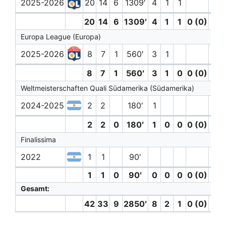
2025-2026
20
14
6
1309′
4
1
1
3
20
14
6
1309′
4
1
1
0 (0)
3
Europa League (Europa)
2025-2026
8
7
1
560′
3
1
8
7
1
560′
3
1
0
0 (0)
0
Weltmeisterschaften Quali Südamerika (Südamerika)
2024-2025
2
2
180′
1
2
2
0
180′
1
0
0
0 (0)
0
Finalissima
2022
1
1
90′
1
1
0
90′
0
0
0
0 (0)
0
Gesamt:
42
33
9
2850′
8
2
1
0 (0)
3