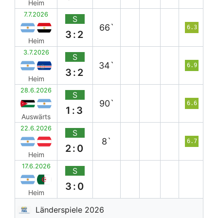
Heim
7.7.2026
S
66`
6.3
3:2
Heim
3.7.2026
S
34`
6.9
3:2
Heim
28.6.2026
S
90`
6.6
1:3
Auswärts
22.6.2026
S
8`
6.7
2:0
Heim
17.6.2026
S
3:0
Heim
Länderspiele 2026