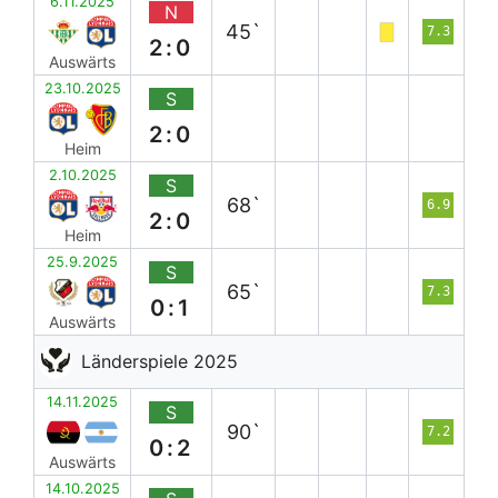
6.11.2025
N
45`
7.3
2:0
Auswärts
23.10.2025
S
2:0
Heim
2.10.2025
S
68`
6.9
2:0
Heim
25.9.2025
S
65`
7.3
0:1
Auswärts
Länderspiele 2025
14.11.2025
S
90`
7.2
0:2
Auswärts
14.10.2025