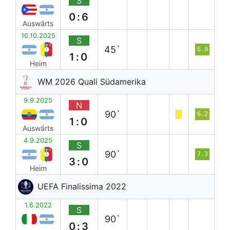
S
0:6
Auswärts
10.10.2025
S
45`
6.9
1:0
Heim
WM 2026 Quali Südamerika
9.9.2025
N
90`
6.2
1:0
Auswärts
4.9.2025
S
90`
7.3
3:0
Heim
UEFA Finalissima 2022
1.6.2022
S
90`
0:3