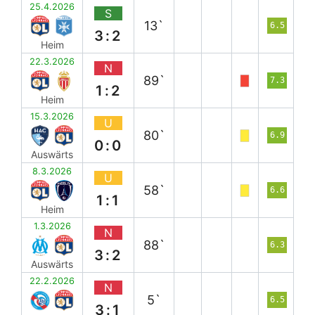
25.4.2026
S
13`
6.5
3:2
Heim
22.3.2026
N
89`
7.3
1:2
Heim
15.3.2026
U
80`
6.9
0:0
Auswärts
8.3.2026
U
58`
6.6
1:1
Heim
1.3.2026
N
88`
6.3
3:2
Auswärts
22.2.2026
N
5`
6.5
3:1