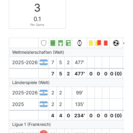
3
0.1
Per Game
Weltmeisterschaften (Welt)
2025-2026
7
5
2
477′
7
5
2
477′
0
0
0
0 (0)
0
Länderspiele (Welt)
2025-2026
2
2
99′
2025
2
2
135′
4
4
0
234′
0
0
0
0 (0)
0
Ligue 1 (Frankreich)