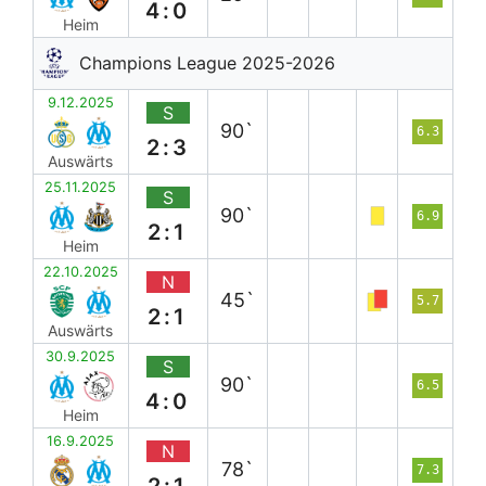
4:0
Heim
Champions League 2025-2026
9.12.2025
S
90`
6.3
2:3
Auswärts
25.11.2025
S
90`
6.9
2:1
Heim
22.10.2025
N
45`
5.7
2:1
Auswärts
30.9.2025
S
90`
6.5
4:0
Heim
16.9.2025
N
78`
7.3
2:1