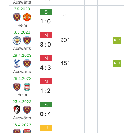
Auswärts
7.5.2023
S
1`
1:0
Heim
3.5.2023
N
90`
6.3
3:0
Auswärts
29.4.2023
N
45`
6.7
4:3
Auswärts
26.4.2023
N
1:2
Heim
23.4.2023
S
0:4
Auswärts
16.4.2023
U