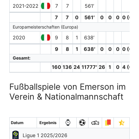
2021-2022
7
7
561′
7
7
0
561′
0
0
0
0 (0)
Europameisterschaften (Europa)
2020
9
8
1
638′
9
8
1
638′
0
0
0
0 (0)
Gesamt:
160
136
24
11777′
26
1
0
4 (0)
Fußballspiele von Emerson im
Verein & Nationalmannschaft
Datum
Ergebnis
Ligue 1 2025/2026