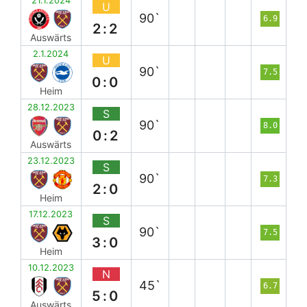
21.1.2024
U
90`
6.9
2:2
Auswärts
2.1.2024
U
90`
7.5
0:0
Heim
28.12.2023
S
90`
8.0
0:2
Auswärts
23.12.2023
S
90`
7.3
2:0
Heim
17.12.2023
S
90`
7.5
3:0
Heim
10.12.2023
N
45`
6.7
5:0
Auswärts