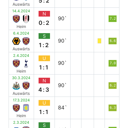
5:2
Auswärts
14.4.2024
N
90`
7.2
0:2
Heim
6.4.2024
S
90`
6.6
1:2
Auswärts
2.4.2024
U
90`
7.0
1:1
Heim
30.3.2024
N
90`
6.2
4:3
Auswärts
17.3.2024
U
84`
6.3
1:1
Heim
2.3.2024
S