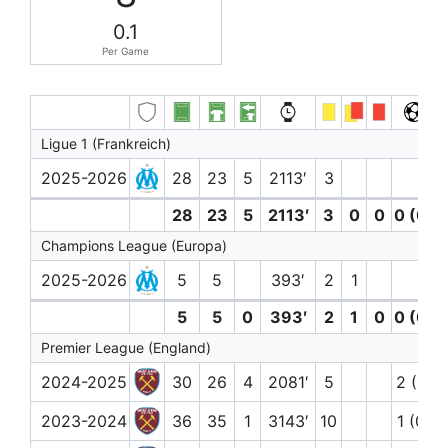
0.1
Per Game
Ligue 1 (Frankreich)
2025-2026
28
23
5
2113′
3
28
23
5
2113′
3
0
0
0 (0)
Champions League (Europa)
2025-2026
5
5
393′
2
1
5
5
0
393′
2
1
0
0 (0)
Premier League (England)
2024-2025
30
26
4
2081′
5
2 (0)
2023-2024
36
35
1
3143′
10
1 (0)