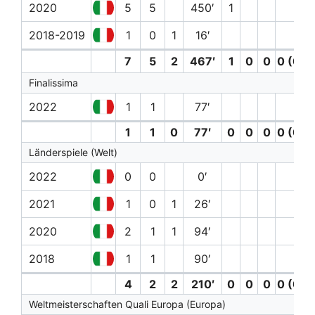
2020
5
5
450′
1
2018-2019
1
0
1
16′
7
5
2
467′
1
0
0
0 (0)
Finalissima
2022
1
1
77′
1
1
0
77′
0
0
0
0 (0)
Länderspiele (Welt)
2022
0
0
0′
2021
1
0
1
26′
2020
2
1
1
94′
2018
1
1
90′
4
2
2
210′
0
0
0
0 (0)
Weltmeisterschaften Quali Europa (Europa)