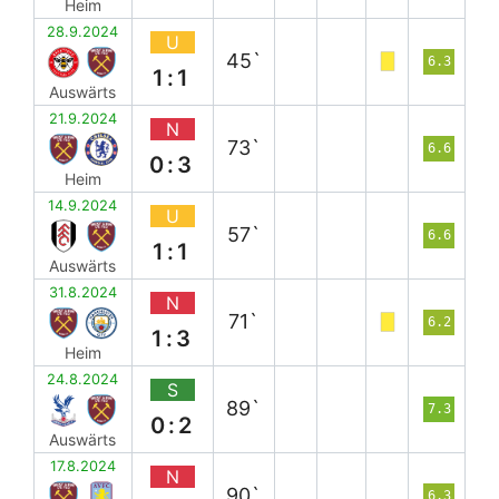
Heim
28.9.2024
U
45`
6.3
1:1
Auswärts
21.9.2024
N
73`
6.6
0:3
Heim
14.9.2024
U
57`
6.6
1:1
Auswärts
31.8.2024
N
71`
6.2
1:3
Heim
24.8.2024
S
89`
7.3
0:2
Auswärts
17.8.2024
N
90`
6.3