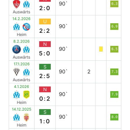
90`
6.3
2:0
Auswärts
14.2.2026
U
90`
6.9
2:2
Heim
8.2.2026
N
90`
6.5
5:0
Auswärts
17.1.2026
S
90`
2
7.3
2:5
Auswärts
4.1.2026
N
90`
7.9
0:2
Heim
14.12.2025
S
90`
8.0
1:0
Heim