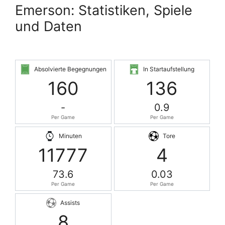
Emerson: Statistiken, Spiele
und Daten
Absolvierte Begegnungen
In Startaufstellung
160
136
-
0.9
Per Game
Per Game
Minuten
Tore
11777
4
73.6
0.03
Per Game
Per Game
Assists
8