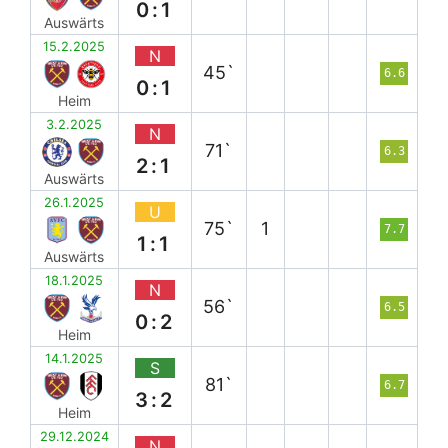
0:1
Auswärts
15.2.2025
N
45`
6.6
0:1
Heim
3.2.2025
N
71`
6.3
2:1
Auswärts
26.1.2025
U
75`
1
7.7
1:1
Auswärts
18.1.2025
N
56`
6.5
0:2
Heim
14.1.2025
S
81`
6.7
3:2
Heim
29.12.2024
N