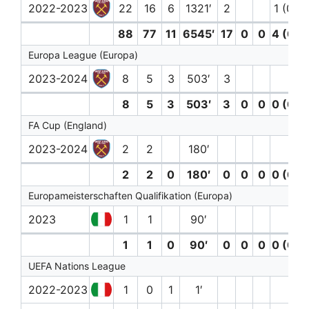
2022-2023
22
16
6
1321′
2
1 (0)
88
77
11
6545′
17
0
0
4 (0)
Europa League (Europa)
2023-2024
8
5
3
503′
3
8
5
3
503′
3
0
0
0 (0)
FA Cup (England)
2023-2024
2
2
180′
2
2
0
180′
0
0
0
0 (0)
Europameisterschaften Qualifikation (Europa)
2023
1
1
90′
1
1
0
90′
0
0
0
0 (0)
UEFA Nations League
2022-2023
1
0
1
1′