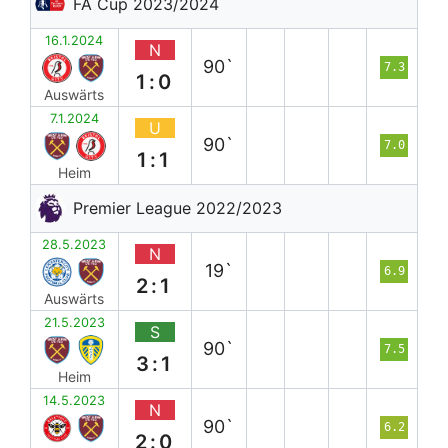
FA Cup 2023/2024
16.1.2024
N
90`
7.3
1:0
Auswärts
7.1.2024
U
90`
7.0
1:1
Heim
Premier League 2022/2023
28.5.2023
N
19`
6.9
2:1
Auswärts
21.5.2023
S
90`
7.5
3:1
Heim
14.5.2023
N
90`
6.2
2:0