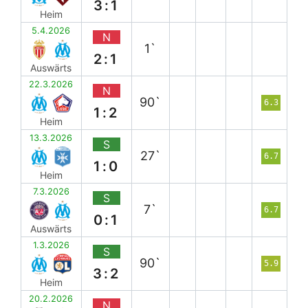
3:1
Heim
5.4.2026
N
1`
2:1
Auswärts
22.3.2026
N
90`
6.3
1:2
Heim
13.3.2026
S
27`
6.7
1:0
Heim
7.3.2026
S
7`
6.7
0:1
Auswärts
1.3.2026
S
90`
5.9
3:2
Heim
20.2.2026
N