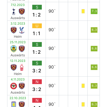
7.12.2023
S
90`
7.3
1:2
Auswärts
3.12.2023
U
90`
6.3
1:1
Heim
25.11.2023
S
90`
6.6
1:2
Auswärts
12.11.2023
S
90`
6.6
3:2
Heim
4.11.2023
N
90`
6.3
3:2
Auswärts
22.10.2023
N
90`
6.3