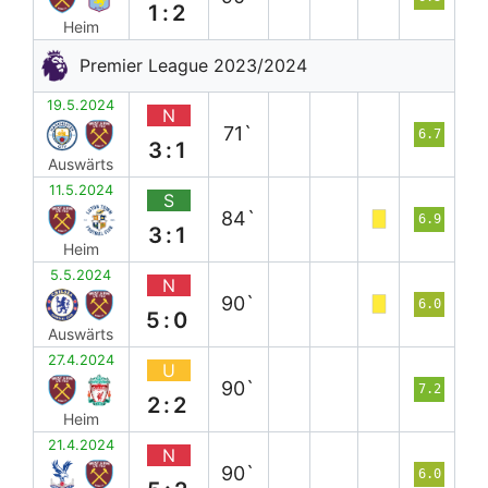
1:2
Heim
Premier League 2023/2024
19.5.2024
N
71`
6.7
3:1
Auswärts
11.5.2024
S
84`
6.9
3:1
Heim
5.5.2024
N
90`
6.0
5:0
Auswärts
27.4.2024
U
90`
7.2
2:2
Heim
21.4.2024
N
90`
6.0