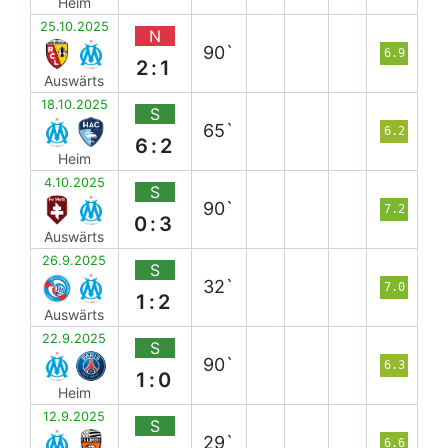
Heim
25.10.2025
N
90`
6.9
2:1
Auswärts
18.10.2025
S
65`
6.2
6:2
Heim
4.10.2025
S
90`
7.2
0:3
Auswärts
26.9.2025
S
32`
7.0
1:2
Auswärts
22.9.2025
S
90`
6.3
1:0
Heim
12.9.2025
S
29`
6.6