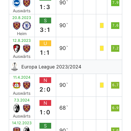
90`
7.9
1:3
Auswärts
20.8.2023
S
90`
7.6
3:1
Heim
12.8.2023
U
90`
7.2
1:1
Auswärts
Europa League 2023/2024
11.4.2024
N
90`
6.7
2:0
Auswärts
7.3.2024
N
68`
6.9
1:0
Auswärts
14.12.2023
S
90`
7.0