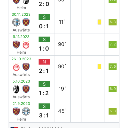
2:0
Heim
30.11.2023
S
11`
6.3
0:1
Auswärts
9.11.2023
S
90`
7.2
1:0
Heim
26.10.2023
N
90`
7.0
2:1
Auswärts
5.10.2023
S
19`
6.9
1:2
Auswärts
21.9.2023
S
45`
6.3
3:1
Heim