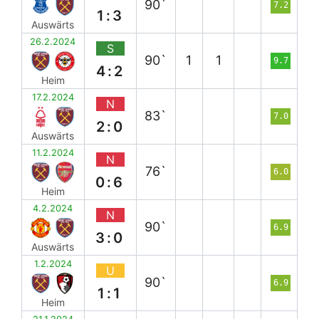
90`
7.2
1:3
Auswärts
26.2.2024
S
90`
1
1
9.7
4:2
Heim
17.2.2024
N
83`
7.0
2:0
Auswärts
11.2.2024
N
76`
6.0
0:6
Heim
4.2.2024
N
90`
6.9
3:0
Auswärts
1.2.2024
U
90`
6.9
1:1
Heim