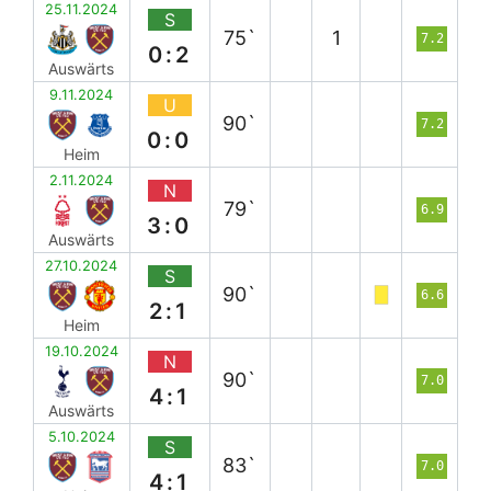
25.11.2024
S
75`
1
7.2
0:2
Auswärts
9.11.2024
U
90`
7.2
0:0
Heim
2.11.2024
N
79`
6.9
3:0
Auswärts
27.10.2024
S
90`
6.6
2:1
Heim
19.10.2024
N
90`
7.0
4:1
Auswärts
5.10.2024
S
83`
7.0
4:1