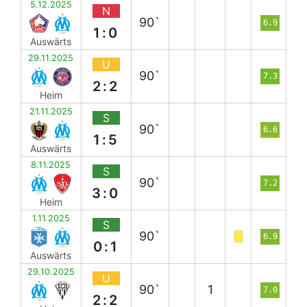
5.12.2025
N
90`
6.9
1:0
Auswärts
29.11.2025
U
90`
7.3
2:2
Heim
21.11.2025
S
90`
6.6
1:5
Auswärts
8.11.2025
S
90`
7.2
3:0
Heim
1.11.2025
S
90`
6.9
0:1
Auswärts
29.10.2025
U
90`
1
7.0
2:2