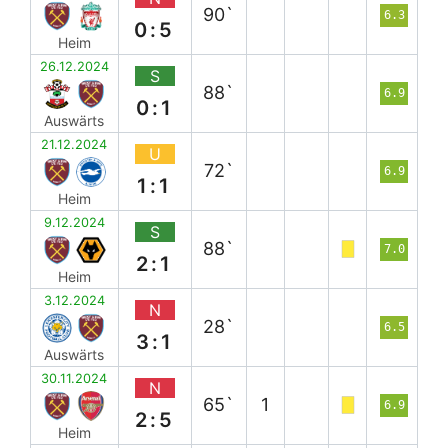
90`
6.3
0:5
Heim
26.12.2024
S
88`
6.9
0:1
Auswärts
21.12.2024
U
72`
6.9
1:1
Heim
9.12.2024
S
88`
7.0
2:1
Heim
3.12.2024
N
28`
6.5
3:1
Auswärts
30.11.2024
N
65`
1
6.9
2:5
Heim