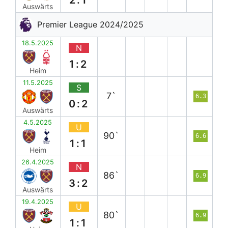
Auswärts
Premier League 2024/2025
18.5.2025
N
1:2
Heim
11.5.2025
S
7`
6.3
0:2
Auswärts
4.5.2025
U
90`
6.6
1:1
Heim
26.4.2025
N
86`
6.9
3:2
Auswärts
19.4.2025
U
80`
6.9
1:1