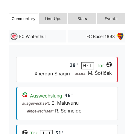
Commentary
Line Ups
Stats
Events
FC Winterthur
FC Basel 1893
29'
Tor
0:1
M. Šotiček
Xherdan Shaqiri
assist:
Auswechslung
46'
E. Maluvunu
ausgewechselt:
R. Schneider
eingewechselt:
Tor
51'
1:1