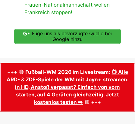
Frauen-Nationalmannschaft wollen
Frankreich stoppen!
Füge uns als bevorzugte Quelle bei
Google hinzu
+++ 🔴
Fußball-WM 2026 im Livestream:
📺 Alle
ARD- & ZDF-Spiele der WM mit Joyn+ streamen:
in HD, Anstoß verpasst? Einfach von vorn
starten, auf 4 Geräten gleichzeitig. Jetzt
kostenlos testen ➡️
🔴 +++