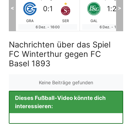
1
:
2
1
:
2
<
>
SER
GAL
ZUR
WIN
BA
6 Dez.
-
18:30
7 Dez.
-
12:00
Nachrichten über das Spiel
FC Winterthur gegen FC
Basel 1893
Keine Beiträge gefunden
Dieses Fußball-Video könnte dich
interessieren: