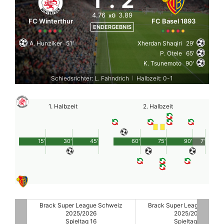
1
:
2
4.76
3.89
xG
FC Winterthur
FC Basel 1893
ENDERGEBNIS
A. Hunziker
51'
Xherdan Shaqiri
29'
P. Otele
65'
K. Tsunemoto
90'
Schiedsrichter: L. Fahndrich
Halbzeit: 0-1
|
1. Halbzeit
2. Halbzeit
15'
30'
45'
60'
75'
90'
7'
hweiz
Brack Super League Schweiz
Brack Super League Schw
2025/2026
2025/2026
Spieltag 16
Spieltag 16