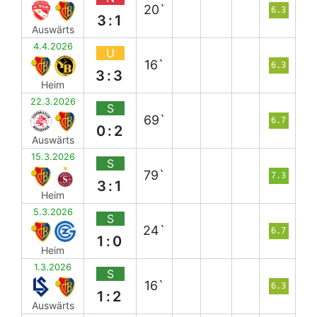
20`
6.3
3:1
Auswärts
4.4.2026
U
16`
6.3
3:3
Heim
22.3.2026
S
69`
6.7
0:2
Auswärts
15.3.2026
S
79`
7.3
3:1
Heim
5.3.2026
S
24`
6.7
1:0
Heim
1.3.2026
S
16`
6.3
1:2
Auswärts