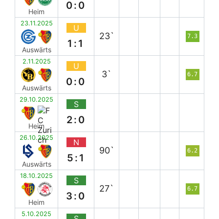
0:0
Heim
23.11.2025
U
23`
7.3
1:1
Auswärts
2.11.2025
U
3`
6.7
0:0
Auswärts
29.10.2025
S
2:0
Heim
26.10.2025
N
90`
6.2
5:1
Auswärts
18.10.2025
S
27`
6.7
3:0
Heim
5.10.2025
S