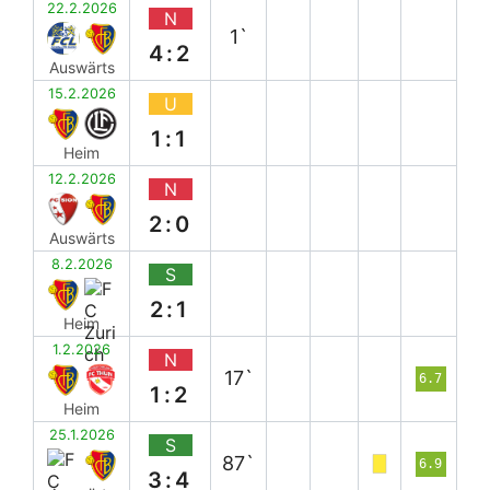
22.2.2026
N
1`
4:2
Auswärts
15.2.2026
U
1:1
Heim
12.2.2026
N
2:0
Auswärts
8.2.2026
S
2:1
Heim
1.2.2026
N
17`
6.7
1:2
Heim
25.1.2026
S
87`
6.9
3:4