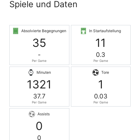
Spiele und Daten
Absolvierte Begegnungen
In Startaufstellung
35
11
-
0.3
Per Game
Per Game
Minuten
Tore
1321
1
37.7
0.03
Per Game
Per Game
Assists
0
0