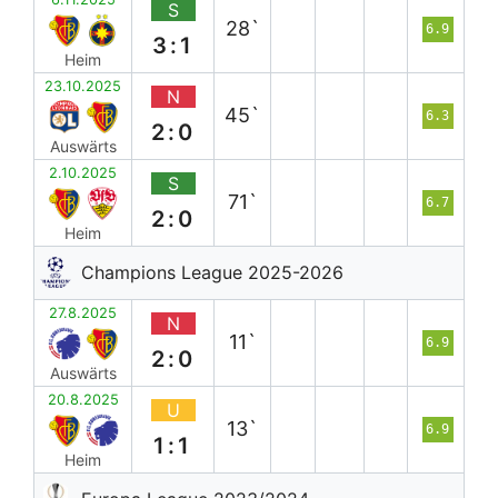
S
28`
6.9
3:1
Heim
23.10.2025
N
45`
6.3
2:0
Auswärts
2.10.2025
S
71`
6.7
2:0
Heim
Champions League 2025-2026
27.8.2025
N
11`
6.9
2:0
Auswärts
20.8.2025
U
13`
6.9
1:1
Heim