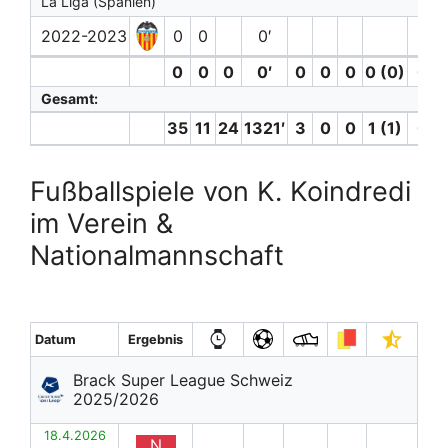
La Liga (Spanien)
2022-2023
0
0
0′
0
0
0
0′
0
0
0
0 (0)
0
Gesamt:
35
11
24
1321′
3
0
0
1 (1)
0
Fußballspiele von K. Koindredi
im Verein &
Nationalmannschaft
Datum
Ergebnis
Brack Super League Schweiz
2025/2026
18.4.2026
N