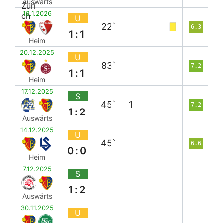
Auswärts
18.1.2026
U
22`
6.3
1:1
Heim
20.12.2025
U
83`
7.2
1:1
Heim
17.12.2025
S
45`
1
7.2
1:2
Auswärts
14.12.2025
U
45`
6.6
0:0
Heim
7.12.2025
S
1:2
Auswärts
30.11.2025
U