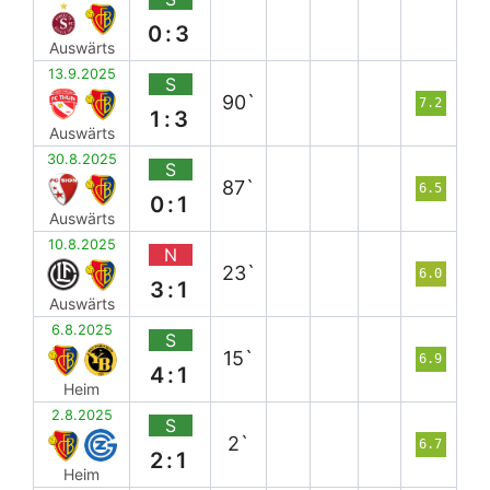
0:3
Auswärts
13.9.2025
S
90`
7.2
1:3
Auswärts
30.8.2025
S
87`
6.5
0:1
Auswärts
10.8.2025
N
23`
6.0
3:1
Auswärts
6.8.2025
S
15`
6.9
4:1
Heim
2.8.2025
S
2`
6.7
2:1
Heim