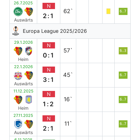
26.7.2025
N
62`
6.7
2:1
Auswärts
Europa League 2025/2026
29.1.2026
N
57`
6.3
0:1
Heim
22.1.2026
N
45`
6.7
3:1
Auswärts
11.12.2025
N
16`
6.7
1:2
Heim
27.11.2025
N
11`
6.7
2:1
Auswärts
6.11.2025