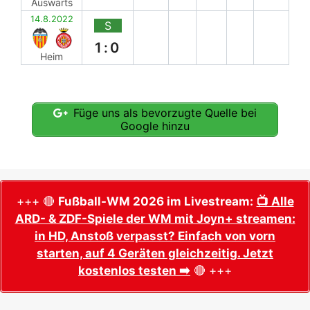
Auswärts
14.8.2022
S
1:0
Heim
Füge uns als bevorzugte Quelle bei
Google hinzu
+++ 🔴
Fußball-WM 2026 im Livestream:
📺 Alle
ARD- & ZDF-Spiele der WM mit Joyn+ streamen:
in HD, Anstoß verpasst? Einfach von vorn
starten, auf 4 Geräten gleichzeitig. Jetzt
kostenlos testen ➡️
🔴 +++