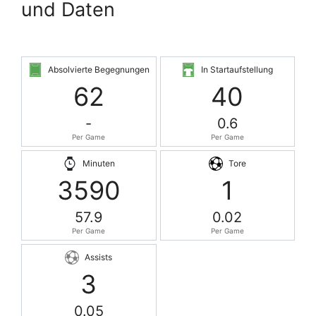
und Daten
Absolvierte Begegnungen
In Startaufstellung
62
40
-
0.6
Per Game
Per Game
Minuten
Tore
3590
1
57.9
0.02
Per Game
Per Game
Assists
3
0.05