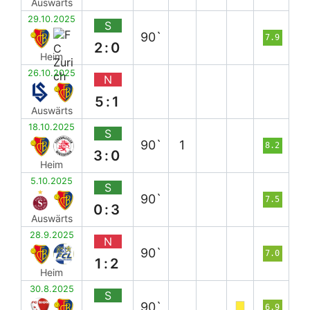
Auswärts
29.10.2025
S
90`
7.9
2:0
Heim
26.10.2025
N
5:1
Auswärts
18.10.2025
S
90`
1
8.2
3:0
Heim
5.10.2025
S
90`
7.5
0:3
Auswärts
28.9.2025
N
90`
7.0
1:2
Heim
30.8.2025
S
90`
6.9