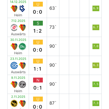
14.12.2025
U
63`
6.9
0:0
Heim
7.12.2025
S
73`
6.7
1:2
Auswärts
30.11.2025
U
90`
7.0
0:0
Heim
23.11.2025
U
90`
6.3
1:1
Auswärts
9.11.2025
N
90`
7.5
0:1
Heim
2.11.2025
U
87`
7.3
0:0