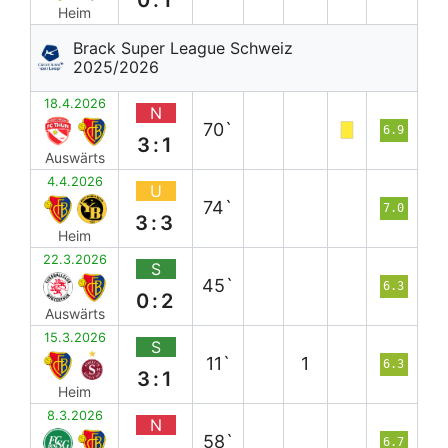
Heim
Brack Super League Schweiz
2025/2026
18.4.2026
N
70`
6.9
3:1
Auswärts
4.4.2026
U
74`
7.0
3:3
Heim
22.3.2026
S
45`
6.3
0:2
Auswärts
15.3.2026
S
11`
1
6.3
3:1
Heim
8.3.2026
N
58`
6.7