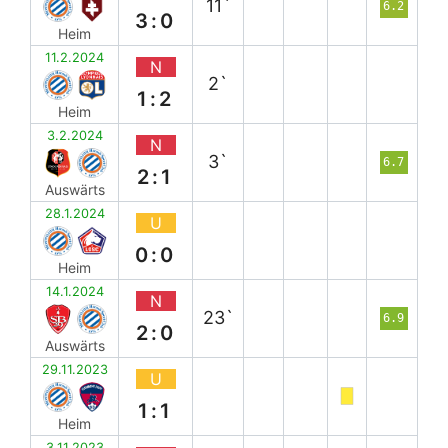
11`
6.2
3:0
Heim
11.2.2024
N
2`
1:2
Heim
3.2.2024
N
3`
6.7
2:1
Auswärts
28.1.2024
U
0:0
Heim
14.1.2024
N
23`
6.9
2:0
Auswärts
29.11.2023
U
1:1
Heim
3.11.2023