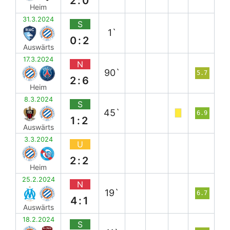
2:0
Heim
31.3.2024
S
1`
0:2
Auswärts
17.3.2024
N
90`
5.7
2:6
Heim
8.3.2024
S
45`
6.9
1:2
Auswärts
3.3.2024
U
2:2
Heim
25.2.2024
N
19`
6.7
4:1
Auswärts
18.2.2024
S