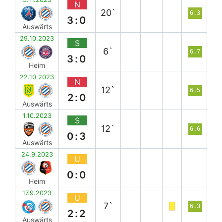
N
20`
6.3
3:0
Auswärts
29.10.2023
S
6`
6.7
3:0
Heim
22.10.2023
N
12`
6.5
2:0
Auswärts
1.10.2023
S
12`
6.6
0:3
Auswärts
24.9.2023
U
0:0
Heim
17.9.2023
U
7`
6.3
2:2
Auswärts