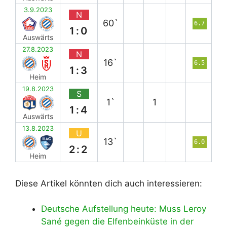
3.9.2023
N
60`
6.7
1:0
Auswärts
27.8.2023
N
16`
6.5
1:3
Heim
19.8.2023
S
1`
1
1:4
Auswärts
13.8.2023
U
13`
6.0
2:2
Heim
Diese Artikel könnten dich auch interessieren:
Deutsche Aufstellung heute: Muss Leroy
Sané gegen die Elfenbeinküste in der