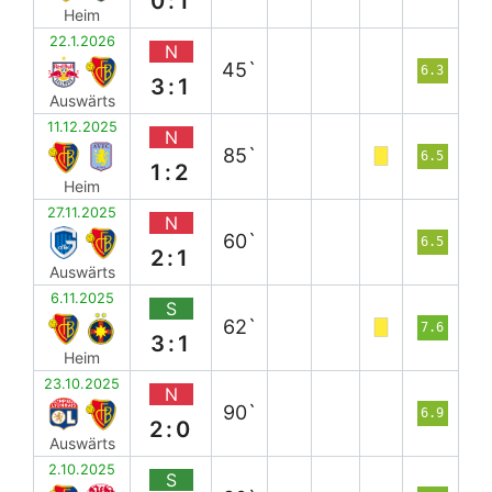
0:1
Heim
22.1.2026
N
45`
6.3
3:1
Auswärts
11.12.2025
N
85`
6.5
1:2
Heim
27.11.2025
N
60`
6.5
2:1
Auswärts
6.11.2025
S
62`
7.6
3:1
Heim
23.10.2025
N
90`
6.9
2:0
Auswärts
2.10.2025
S