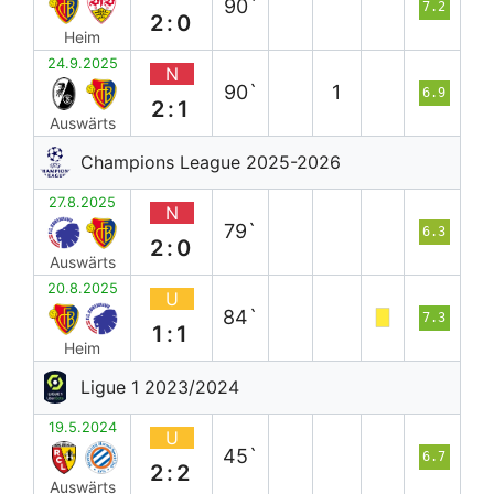
90`
7.2
2:0
Heim
24.9.2025
N
90`
1
6.9
2:1
Auswärts
Champions League 2025-2026
27.8.2025
N
79`
6.3
2:0
Auswärts
20.8.2025
U
84`
7.3
1:1
Heim
Ligue 1 2023/2024
19.5.2024
U
45`
6.7
2:2
Auswärts