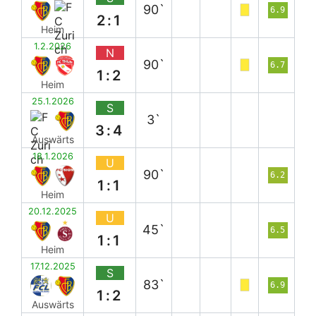
90`
6.9
2:1
Heim
1.2.2026
N
90`
6.7
1:2
Heim
25.1.2026
S
3`
3:4
Auswärts
18.1.2026
U
90`
6.2
1:1
Heim
20.12.2025
U
45`
6.5
1:1
Heim
17.12.2025
S
83`
6.9
1:2
Auswärts