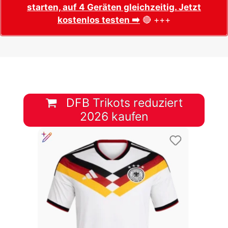
starten, auf 4 Geräten gleichzeitig. Jetzt
kostenlos testen ➡️
🔴 +++
DFB Trikots reduziert
2026 kaufen