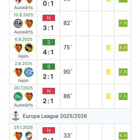
0:1
Auswärts
10.8.2025
N
82`
7.0
3:1
Auswärts
6.8.2025
S
75`
6.0
4:1
Heim
2.8.2025
S
90`
7.0
2:1
Heim
26.7.2025
N
86`
7.5
2:1
Auswärts
Europa League 2025/2026
29.1.2026
N
33`
6.9