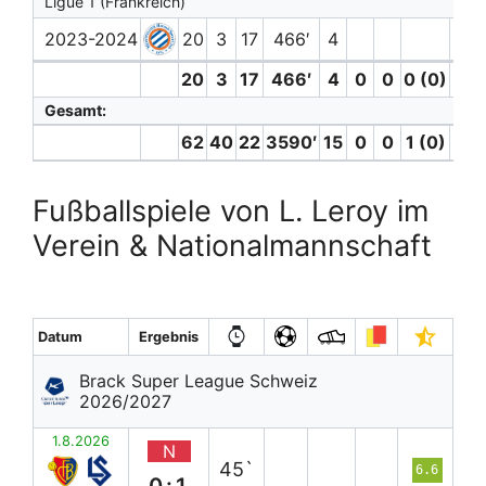
Ligue 1 (Frankreich)
2023-2024
20
3
17
466′
4
1
20
3
17
466′
4
0
0
0 (0)
1
Gesamt:
62
40
22
3590′
15
0
0
1 (0)
3
Fußballspiele von L. Leroy im
Verein & Nationalmannschaft
Datum
Ergebnis
Brack Super League Schweiz
2026/2027
1.8.2026
N
45`
6.6
0:1