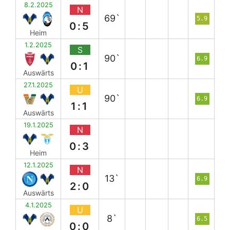
8.2.2025
N
69`
5.9
0:5
Heim
1.2.2025
S
90`
6.9
0:1
Auswärts
27.1.2025
U
90`
6.9
1:1
Auswärts
19.1.2025
N
0:3
Heim
12.1.2025
N
13`
6.9
2:0
Auswärts
4.1.2025
U
8`
6.5
0:0