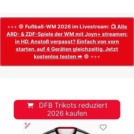
+++ 🔴
Fußball-WM 2026 im Livestream:
📺 Alle
ARD- & ZDF-Spiele der WM mit Joyn+ streamen:
in HD, Anstoß verpasst? Einfach von vorn
starten, auf 4 Geräten gleichzeitig. Jetzt
kostenlos testen ➡️
🔴 +++
DFB Trikots reduziert
2026 kaufen