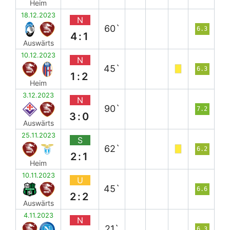
Heim
18.12.2023
N
60`
6.3
4:1
Auswärts
10.12.2023
N
45`
6.3
1:2
Heim
3.12.2023
N
90`
7.2
3:0
Auswärts
25.11.2023
S
62`
6.2
2:1
Heim
10.11.2023
U
45`
6.6
2:2
Auswärts
4.11.2023
N
21`
6.3