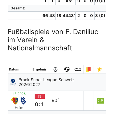
1
1
0
45′
0
0
0
0 (0)
0
Gesamt:
66
48
18
4443′
2
0
0
3 (0)
0
Fußballspiele von F. Daniliuc
im Verein &
Nationalmannschaft
Datum
Ergebnis
Brack Super League Schweiz
2026/2027
1.8.2026
N
90`
6.9
0:1
Heim