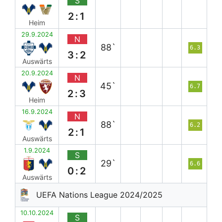
S
2:1
Heim
29.9.2024
N
88`
6.3
3:2
Auswärts
20.9.2024
N
45`
6.7
2:3
Heim
16.9.2024
N
88`
6.2
2:1
Auswärts
1.9.2024
S
29`
6.6
0:2
Auswärts
UEFA Nations League 2024/2025
10.10.2024
S