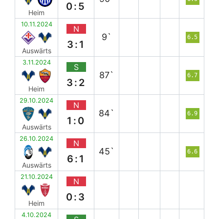
0:5
Heim
10.11.2024
N
9`
6.5
3:1
Auswärts
3.11.2024
S
87`
6.7
3:2
Heim
29.10.2024
N
84`
6.9
1:0
Auswärts
26.10.2024
N
45`
6.6
6:1
Auswärts
21.10.2024
N
0:3
Heim
4.10.2024