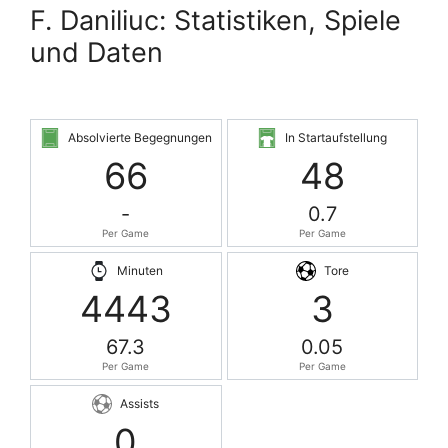
F. Daniliuc: Statistiken, Spiele
und Daten
Absolvierte Begegnungen
In Startaufstellung
66
48
-
0.7
Per Game
Per Game
Minuten
Tore
4443
3
67.3
0.05
Per Game
Per Game
Assists
0