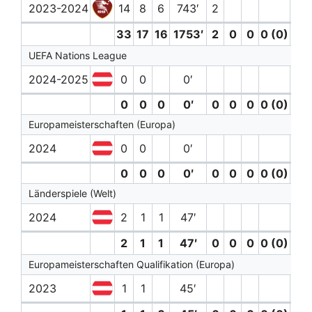
2023-2024
14
8
6
743′
2
33
17
16
1753′
2
0
0
0 (0)
0
UEFA Nations League
2024-2025
0
0
0′
0
0
0
0′
0
0
0
0 (0)
0
Europameisterschaften (Europa)
2024
0
0
0′
0
0
0
0′
0
0
0
0 (0)
0
Länderspiele (Welt)
2024
2
1
1
47′
2
1
1
47′
0
0
0
0 (0)
0
Europameisterschaften Qualifikation (Europa)
2023
1
1
45′