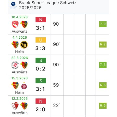
Brack Super League Schweiz
2025/2026
18.4.2026
N
90`
7.0
3:1
Auswärts
4.4.2026
U
90`
6.2
3:3
Heim
22.3.2026
S
90`
7.3
0:2
Auswärts
15.3.2026
S
59`
6.6
3:1
Heim
12.2.2026
N
22`
6.6
2:0
Auswärts