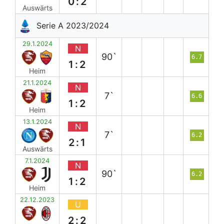
0:2
Auswärts
Serie A 2023/2024
29.1.2024
N
90`
6.7
1:2
Heim
21.1.2024
N
7`
6.6
1:2
Heim
13.1.2024
N
7`
6.2
2:1
Auswärts
7.1.2024
N
90`
6.2
1:2
Heim
22.12.2023
U
2:2