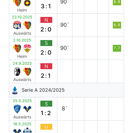
90`
6.9
3:1
Heim
23.10.2025
N
90`
6.9
2:0
Auswärts
2.10.2025
S
90`
7.7
2:0
Heim
24.9.2025
N
2:1
Auswärts
Serie A 2024/2025
25.5.2025
S
8`
1:2
Auswärts
18.5.2025
U