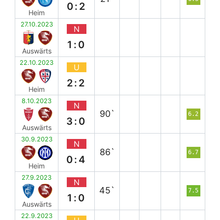
0:2
Heim
27.10.2023
N
1:0
Auswärts
22.10.2023
U
2:2
Heim
8.10.2023
N
90`
6.2
3:0
Auswärts
30.9.2023
N
86`
6.7
0:4
Heim
27.9.2023
N
45`
7.5
1:0
Auswärts
22.9.2023