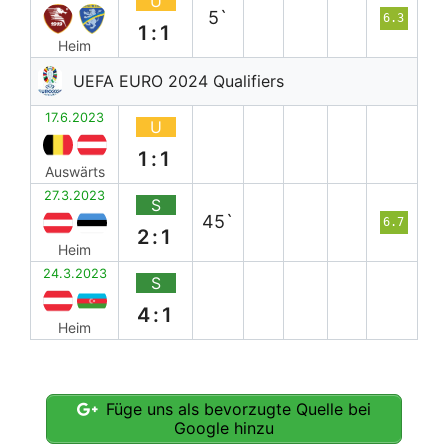
U
5`
6.3
1:1
Heim
UEFA EURO 2024 Qualifiers
17.6.2023
U
1:1
Auswärts
27.3.2023
S
45`
6.7
2:1
Heim
24.3.2023
S
4:1
Heim
Füge uns als bevorzugte Quelle bei
Google hinzu