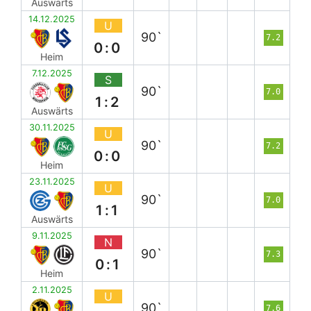
Auswärts
14.12.2025
U
90`
7.2
0:0
Heim
7.12.2025
S
90`
7.0
1:2
Auswärts
30.11.2025
U
90`
7.2
0:0
Heim
23.11.2025
U
90`
7.0
1:1
Auswärts
9.11.2025
N
90`
7.3
0:1
Heim
2.11.2025
U
90`
7.6