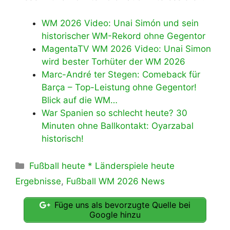
WM 2026 Video: Unai Simón und sein
historischer WM-Rekord ohne Gegentor
MagentaTV WM 2026 Video: Unai Simon
wird bester Torhüter der WM 2026
Marc-André ter Stegen: Comeback für
Barça – Top-Leistung ohne Gegentor!
Blick auf die WM…
War Spanien so schlecht heute? 30
Minuten ohne Ballkontakt: Oyarzabal
historisch!
Kategorien
Fußball heute * Länderspiele heute
Ergebnisse
,
Fußball WM 2026 News
Füge uns als bevorzugte Quelle bei
Google hinzu