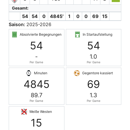
Gesamt:
54
54
0
4845′
1
0
0
69
15
Saison:
2025-2026
Absolvierte Begegnungen
In Startaufstellung
54
54
-
1.0
Per Game
Per Game
Minuten
Gegentore kassiert
4845
69
89.7
1.3
Per Game
Per Game
Weiße Westen
15