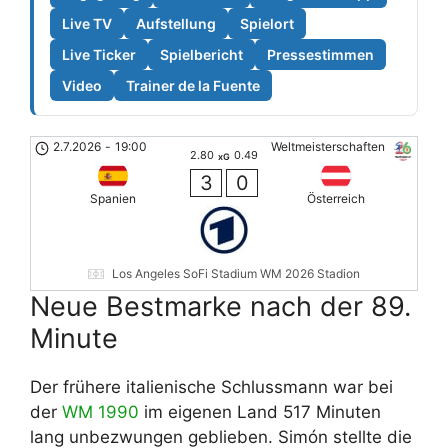
Live TV
Aufstellung
Spielort
Live Ticker
Spielbericht
Pressestimmen
Video
Trainer de la Fuente
2.7.2026
-
19:00
Weltmeisterschaften
2.80
0.49
xG
3
0
Spanien
Österreich
Los Angeles SoFi Stadium WM 2026 Stadion
Neue Bestmarke nach der 89.
Minute
Der frühere italienische Schlussmann war bei
der
WM 1990
im eigenen Land 517 Minuten
lang unbezwungen geblieben. Simón stellte die