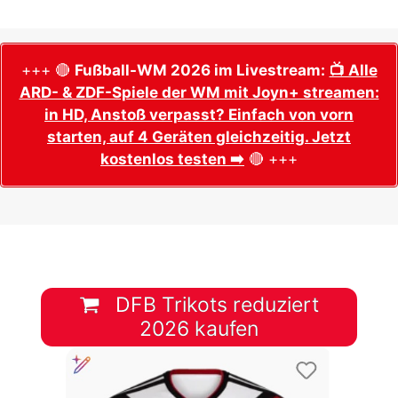
+++ 🔴
Fußball-WM 2026 im Livestream:
📺 Alle
ARD- & ZDF-Spiele der WM mit Joyn+ streamen:
in HD, Anstoß verpasst? Einfach von vorn
starten, auf 4 Geräten gleichzeitig. Jetzt
kostenlos testen ➡️
🔴 +++
DFB Trikots reduziert
2026 kaufen