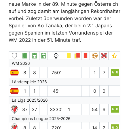
neue Marke in der 89. Minute gegen Österreich
auf und zog damit am langjährigen Rekordhalter
vorbei. Zuletzt überwunden worden war der
Spanier von Ao Tanaka, der beim 2:1 Japans
gegen Spanien im letzten Vorrundenspiel der
WM 2022 in der 51. Minute traf.
WM 2026
8
8
750′
1
7
6.8
Länderspiele 2026
1
1
45′
0
0
La Liga 2025/2026
37
37
3330′
1
54
6
6.8
Champions League 2025-2026
8
8
720′
14
2
6.5