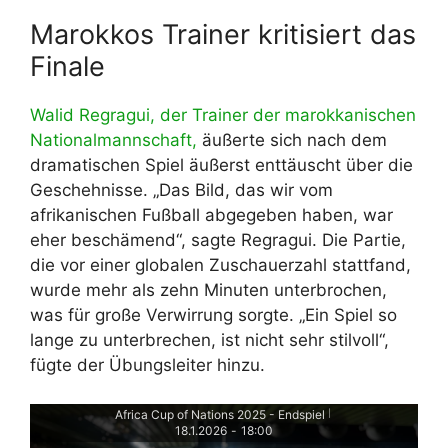
Marokkos Trainer kritisiert das
Finale
Walid Regragui, der Trainer der marokkanischen
Nationalmannschaft,
äußerte sich nach dem
dramatischen Spiel äußerst enttäuscht über die
Geschehnisse. „Das Bild, das wir vom
afrikanischen Fußball abgegeben haben, war
eher beschämend“, sagte Regragui. Die Partie,
die vor einer globalen Zuschauerzahl stattfand,
wurde mehr als zehn Minuten unterbrochen,
was für große Verwirrung sorgte. „Ein Spiel so
lange zu unterbrechen, ist nicht sehr stilvoll“,
fügte der Übungsleiter hinzu.
Africa Cup of Nations 2025 - Endspiel
|
18.1.2026
-
18:00