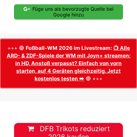
Füge uns als bevorzugte Quelle bei
Google hinzu
+++ 🔴
Fußball-WM 2026 im Livestream:
📺 Alle
ARD- & ZDF-Spiele der WM mit Joyn+ streamen:
in HD, Anstoß verpasst? Einfach von vorn
starten, auf 4 Geräten gleichzeitig. Jetzt
kostenlos testen ➡️
🔴 +++
DFB Trikots reduziert