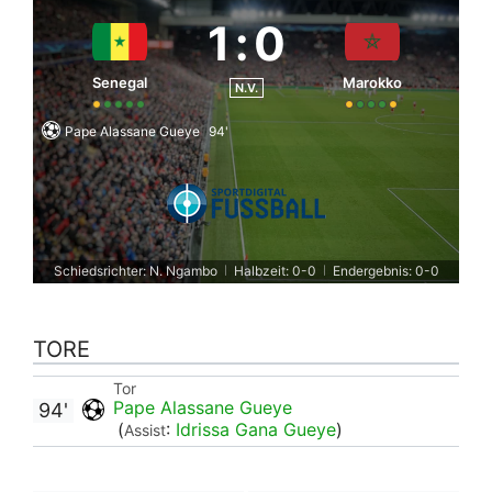
1
:
0
Senegal
Marokko
N.V.
Pape Alassane Gueye
94'
Schiedsrichter: N. Ngambo
Halbzeit: 0-0
Endergebnis: 0-0
|
|
TORE
Tor
Pape Alassane Gueye
94'
(
:
Idrissa Gana Gueye
)
Assist