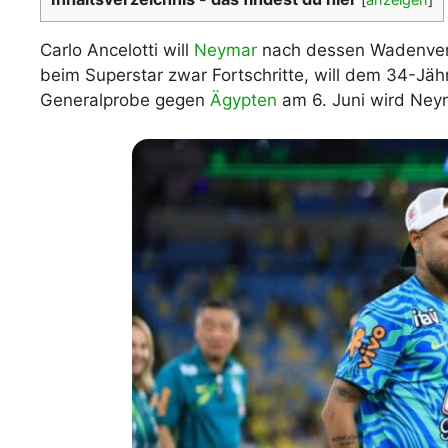
WM 2026 Spie
downloaden &
Carlo Ancelotti will
Neymar
nach dessen Wadenverl
beim Superstar zwar Fortschritte, will dem 34-Jäh
Generalprobe gegen
Ägypten
am 6. Juni wird Ney