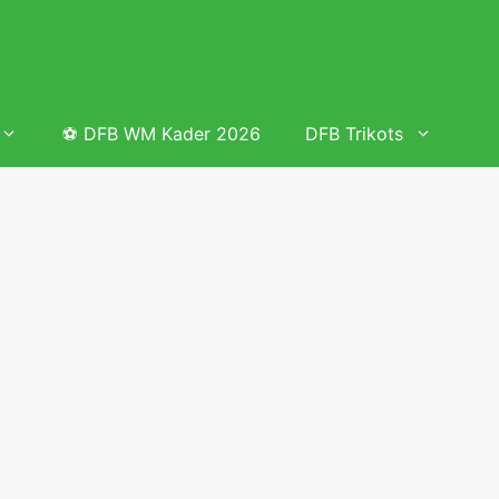
⚽ DFB WM Kader 2026
DFB Trikots
 & Tabelle
Frauenfußball heute
Deutschland Frauen Fußball Nationalmannschaft
 & Tabelle
Deutschland Frauen Länderspiele 2026 – DFB Spielplan
2026
lplan &
Deutschland Frauen Länderspiele 2025 – DFB Spielplan
2025
lplan &
Deutsche Frauen Nationalmannschaft DFB Kader 2025 &
Erfolge
elplan &