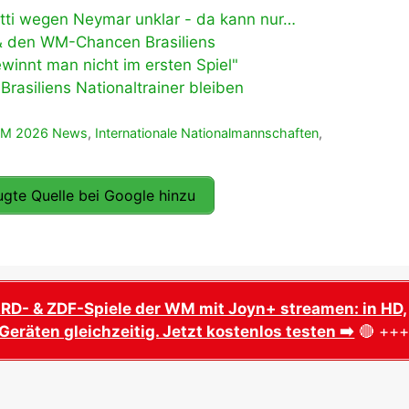
otti wegen Neymar unklar - da kann nur…
r & den WM-Chancen Brasiliens
winnt man nicht im ersten Spiel"
rasiliens Nationaltrainer bleiben
WM 2026 News
,
Internationale Nationalmannschaften
,
gte Quelle bei Google hinzu
ARD- & ZDF-Spiele der WM mit Joyn+ streamen: in HD,
Geräten gleichzeitig. Jetzt kostenlos testen ➡️
🔴 ++