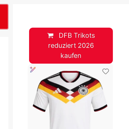
B
plan &
lplan &
DFB Trikots
reduziert 2026
lplan &
kaufen
 & Tabelle
 & Tabelle
 & Tabelle
 & Tabelle