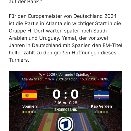
auf der Bank.“
Für den Europameister von Deutschland 2024
ist die Partie in Atlanta ein wichtiger Start in die
Gruppe H. Dort warten später noch Saudi-
Arabien und Uruguay. Yamal, der vor zwei
Jahren in Deutschland mit Spanien den EM-Titel
holte, zählt zu den großen Hoffnungen dieses
Turniers.
WM 2026 - Vorrunde
Spieltag 1
|
Atlanta Stadium WM 2026 Stadion
15.6.2026
-
16:00
|
0
:
0
2.16
0.28
xG
Spanien
Kap Verden
ENDERGEBNIS