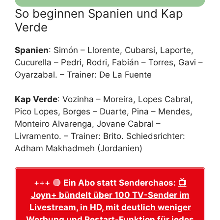
So beginnen Spanien und Kap
Verde
Spanien
: Simón – Llorente, Cubarsi, Laporte,
Cucurella – Pedri, Rodri, Fabián – Torres, Gavi –
Oyarzabal. – Trainer: De La Fuente
Kap Verde
: Vozinha – Moreira, Lopes Cabral,
Pico Lopes, Borges – Duarte, Pina – Mendes,
Monteiro Alvarenga, Jovane Cabral –
Livramento. – Trainer: Brito. Schiedsrichter:
Adham Makhadmeh (Jordanien)
+++ 🔴
Ein Abo statt Senderchaos:
📺
Joyn+ bündelt über 100 TV-Sender im
Livestream, in HD, mit deutlich weniger
Werbung und Restart-Funktion für jedes