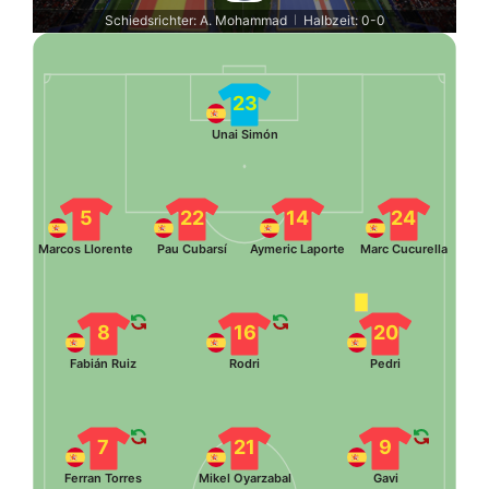
Schiedsrichter: A. Mohammad
Halbzeit: 0-0
|
23
Unai Simón
5
22
14
24
Marcos Llorente
Pau Cubarsí
Aymeric Laporte
Marc Cucurella
8
16
20
Fabián Ruiz
Rodri
Pedri
7
21
9
Ferran Torres
Mikel Oyarzabal
Gavi