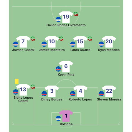
19
Dailon Rocha Livramento
7
10
15
20
Jovane Cabral
Jamiro Monteiro
Laros Duarte
Ryan Mendes
6
Kevin Pina
13
3
4
22
Sidny Lopes
Diney Borges
Roberto Lopes
Steven Moreira
Cabral
1
Vozinha