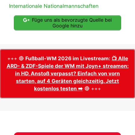
Internationale Nationalmannschaften
Füge uns als bevorzugte Quelle bei
Google hinzu
+++ 🔴
Fußball-WM 2026 im Livestream:
📺 Alle
ARD- & ZDF-Spiele der WM mit Joyn+ streamen:
in HD, Anstoß verpasst? Einfach von vorn
starten, auf 4 Geräten gleichzeitig. Jetzt
kostenlos testen ➡️
🔴 +++