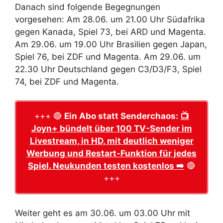
Danach sind folgende Begegnungen
vorgesehen: Am 28.06. um 21.00 Uhr Südafrika
gegen Kanada, Spiel 73, bei ARD und Magenta.
Am 29.06. um 19.00 Uhr Brasilien gegen Japan,
Spiel 76, bei ZDF und Magenta. Am 29.06. um
22.30 Uhr Deutschland gegen C3/D3/F3, Spiel
74, bei ZDF und Magenta.
+++ 🔴
Ein Abo statt Senderchaos:
📺
Joyn+ bündelt über 100 TV-Sender im
Livestream, in HD, mit deutlich weniger
Werbung und Restart-Funktion für jedes
Spiel. Neukunden testen kostenlos ➡️
🔴
+++
Weiter geht es am 30.06. um 03.00 Uhr mit