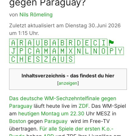
gegen Paraguay?
von
Nils Römeling
Zuletzt aktualisiert am Dienstag 30.Juni 2026
um 1:15 Uhr.
🇦🇷
🇦🇺
🇧🇦
🇧🇷
🇩🇪
🇨🇮
🏴󠁧󠁢󠁥󠁮󠁧󠁿
🇯🇵
🇨🇦
🇲🇦
🇲🇽
🇳🇱
🇳🇴
🇵🇾
🇨🇭
🇪🇸
🇿🇦
🇺🇸
Inhaltsverzeichnis - das findest du hier
[
anzeigen
]
Das deutsche WM-Sechzehntelfinale gegen
Paraguay
läuft heute live im
ZDF
. Das WM-Spiel
am
heutigen Montag um 22.30
Uhr MESZ in
Boston
gegen
Paraguay
wird im Free-TV
übertragen.
Für alle Spiele der ersten K.o.-