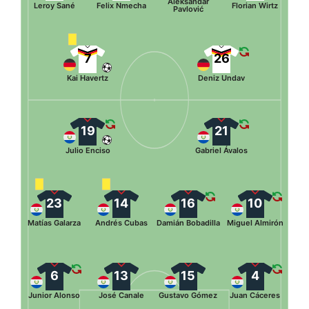
Aleksandar
Leroy Sané
Felix Nmecha
Florian Wirtz
Pavlović
7
26
Kai Havertz
Deniz Undav
19
21
Julio Enciso
Gabriel Ávalos
23
14
16
10
Matías Galarza
Andrés Cubas
Damián Bobadilla
Miguel Almirón
6
13
15
4
Junior Alonso
José Canale
Gustavo Gómez
Juan Cáceres