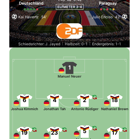
Deutschland
Paraguay
ELFMETER 3-4
Kai Havertz
54'
Julio Enciso
42'
Schiedsrichter: J. Jayed
Halbzeit: 0-1
Endergebnis: 1-1
|
|
1
Manuel Neuer
6
4
2
18
Joshua Kimmich
Jonathan Tah
Antonio Rüdiger
Nathaniel Brown
5
19
23
17