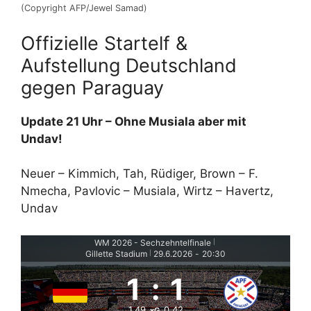
(Copyright AFP/Jewel Samad)
Offizielle Startelf &
Aufstellung Deutschland
gegen Paraguay
Update 21 Uhr – Ohne Musiala aber mit
Undav!
Neuer – Kimmich, Tah, Rüdiger, Brown – F.
Nmecha, Pavlovic – Musiala, Wirtz – Havertz,
Undav
WM 2026 - Sechzehntelfinale
|
Gillette Stadium
29.6.2026
-
20:30
|
1
:
1
1.49
0.42
xG