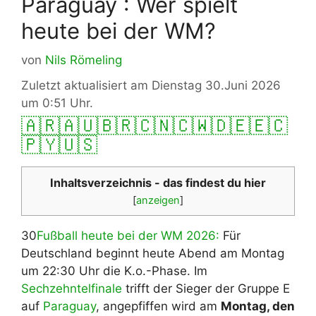
Paraguay : Wer spielt
heute bei der WM?
von
Nils Römeling
Zuletzt aktualisiert am Dienstag 30.Juni 2026
um 0:51 Uhr.
🇦🇷
🇦🇺
🇧🇷
🇨🇳
🇨🇼
🇩🇪
🇪🇨
🇵🇾
🇺🇸
Inhaltsverzeichnis - das findest du hier
[
anzeigen
]
30
Fußball heute bei der WM 2026:
Für
Deutschland beginnt heute Abend am Montag
um 22:30 Uhr die K.o.-Phase. Im
Sechzehntelfinale
trifft der Sieger der Gruppe E
auf
Paraguay
, angepfiffen wird am
Montag, den