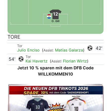
12
O. Gill
TORE
Tor
42'
Julio Enciso
(
Matías Galarza
)
Assist:
Tor
54'
Kai Havertz
(
:
Florian Wirtz
)
Assist
Jetzt 10 % sparen mit dem DFB Code
WILLKOMMEN10