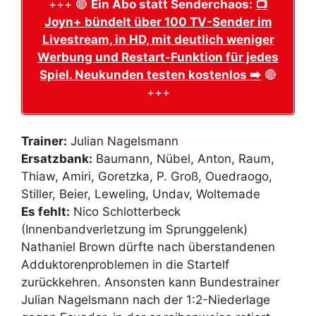
+++ 🔴
Ein Abo statt Senderchaos:
📺
Joyn+ bündelt über 100 TV-Sender im
Livestream, in HD, mit deutlich weniger
Werbung und Restart-Funktion für jedes
Spiel. Neukunden testen kostenlos ➡️
🔴
+++
Trainer:
Julian Nagelsmann
Ersatzbank:
Baumann, Nübel, Anton, Raum,
Thiaw, Amiri, Goretzka, P. Groß, Ouedraogo,
Stiller, Beier, Leweling, Undav, Woltemade
Es fehlt:
Nico Schlotterbeck
(Innenbandverletzung im Sprunggelenk)
Nathaniel Brown dürfte nach überstandenen
Adduktorenproblemen in die Startelf
zurückkehren. Ansonsten kann Bundestrainer
Julian Nagelsmann nach der 1:2-Niederlage