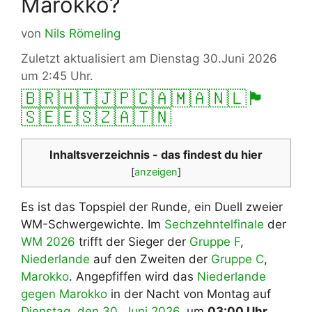
Marokko?
von
Nils Römeling
Zuletzt aktualisiert am Dienstag 30.Juni 2026
um 2:45 Uhr.
🇧🇷
🇭🇹
🇯🇵
🇨🇦
🇲🇦
🇳🇱
🏴󠁧󠁢󠁳󠁣󠁴󠁿
🇸🇪
🇪🇸
🇿🇦
🇹🇳
Inhaltsverzeichnis - das findest du hier
[
anzeigen
]
Es ist das Topspiel der Runde, ein Duell zweier
WM-Schwergewichte. Im
Sechzehntelfinale
der
WM 2026
trifft der Sieger der
Gruppe F
,
Niederlande
auf den Zweiten der
Gruppe C
,
Marokko
. Angepfiffen wird das
Niederlande
gegen Marokko
in der Nacht von Montag auf
Dienstag, den 30. Juni 2026
, um
03:00 Uhr