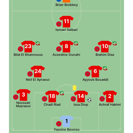
Brian Brobbey
11
Ismael Saibari
23
8
10
Bilal El Khannouss
Azzedine Ounahi
Brahim Díaz
24
6
Neil El Aynaoui
Ayyoub Bouaddi
3
18
14
2
Noussair
Chadi Riad
Issa Diop
Achraf Hakimi
Mazraoui
1
Yassine Bounou