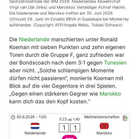
Sechzehntelfinale der WM 2026: Niederlandes Abwehrchef
Virgil van Dijk (links) und Marokkos Verteidiger Achraf Hakimi.
Die Niederlande und Marokko treffen am 30. Juni 2026
(Ortszeit 29. Juni) im Estadio BBVA in Guadalupe bei Monterrey
aufeinander. (Copyright AFP/Angela Weiss, Tobias Schwarz)
Die
Niederlande
marschierten unter Ronald
Koeman mit sieben Punkten und zehn eigenen
Toren durch die Gruppe F, ganz zufrieden war
der Bondscoach nach dem 3:1 gegen
Tunesien
aber nicht. „Solche schlampigen Momente
dürfen nicht passieren“, monierte Koeman mit
Blick auf die vier Gegentore in drei Spielen.
„Gegen einen stärkeren Gegner wie
Marokko
kann dich das den Kopf kosten.“
30.6.2026
-
1:00
Weltmeisterschaften
0.23
1.40
xG
1
1
Niederlande
Marokko