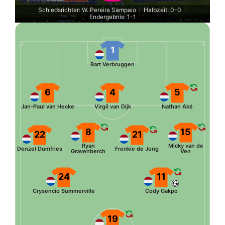
Schiedsrichter: W. Pereira Sampaio
Halbzeit: 0-0
|
|
Endergebnis: 1-1
1
Bart Verbruggen
6
4
5
Jan-Paul van Hecke
Virgil van Dijk
Nathan Aké
8
15
22
21
Ryan
Micky van de
Denzel Dumfries
Frenkie de Jong
Gravenberch
Ven
24
11
Crysencio Summerville
Cody Gakpo
19