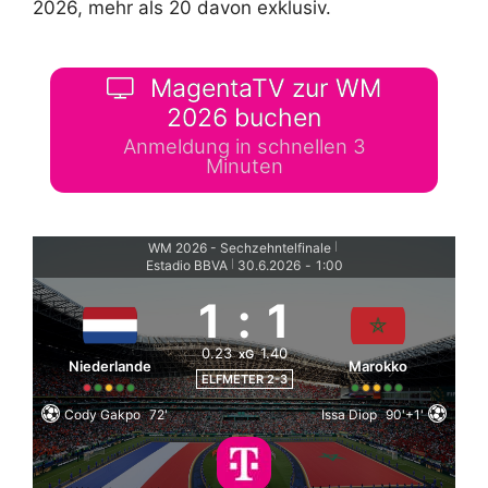
2026, mehr als 20 davon exklusiv.
MagentaTV zur WM
2026 buchen
Anmeldung in schnellen 3
Minuten
WM 2026 - Sechzehntelfinale
|
Estadio BBVA
30.6.2026
-
1:00
|
1
:
1
0.23
1.40
xG
Niederlande
Marokko
ELFMETER 2-3
Cody Gakpo
72'
Issa Diop
90'+1'