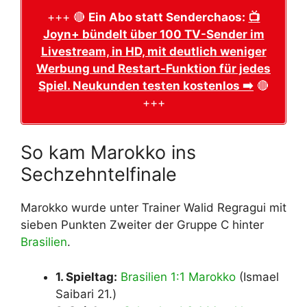
+++ 🔴
Ein Abo statt Senderchaos:
📺
Joyn+ bündelt über 100 TV-Sender im
Livestream, in HD, mit deutlich weniger
Werbung und Restart-Funktion für jedes
Spiel. Neukunden testen kostenlos ➡️
🔴
+++
So kam Marokko ins
Sechzehntelfinale
Marokko wurde unter Trainer Walid Regragui mit
sieben Punkten Zweiter der Gruppe C hinter
Brasilien
.
1. Spieltag:
Brasilien 1:1 Marokko
(Ismael
Saibari 21.)