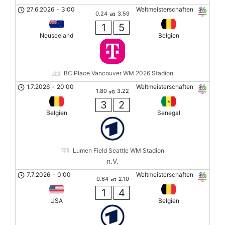
27.6.2026
-
3:00
Weltmeisterschaften
0.24
3.59
xG
1
5
Neuseeland
Belgien
BC Place Vancouver WM 2026 Stadion
1.7.2026
-
20:00
Weltmeisterschaften
1.80
3.22
xG
3
2
Belgien
Senegal
Lumen Field Seattle WM Stadion
n.V.
7.7.2026
-
0:00
Weltmeisterschaften
0.64
2.10
xG
1
4
USA
Belgien