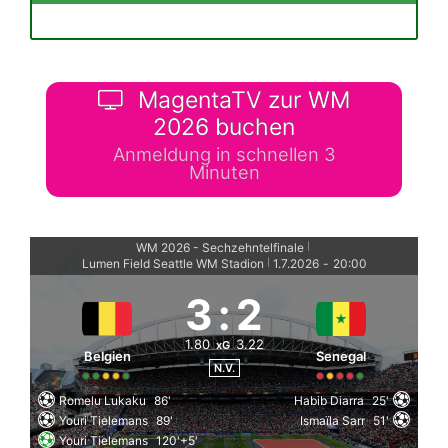
MagentaTV zur WM
2026 buchen
Anmeldung in schnellen 3
Minuten
WM 2026 - Sechzehntelfinale
|
Lumen Field Seattle WM Stadion
1.7.2026
-
20:00
|
3
:
2
1.80
3.22
xG
Belgien
Senegal
N.V.
Romelu Lukaku
86'
Habib Diarra
25'
Youri Tielemans
89'
Ismaïla Sarr
51'
Youri Tielemans
120'+5'