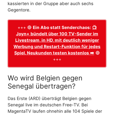
kassierten in der Gruppe aber auch sechs
Gegentore.
+++ 🔴
Ein Abo statt Senderchaos:
📺
Joyn+ bündelt über 100 TV-Sender im
Livestream, in HD, mit deutlich weniger
Werbung und Restart-Funktion für jedes
Spiel. Neukunden testen kostenlos ➡️
🔴
+++
Wo wird Belgien gegen
Senegal übertragen?
Das Erste (ARD) überträgt Belgien gegen
Senegal live im deutschen Free-TV. Bei
MagentaTV laufen ohnehin alle 104 Spiele der