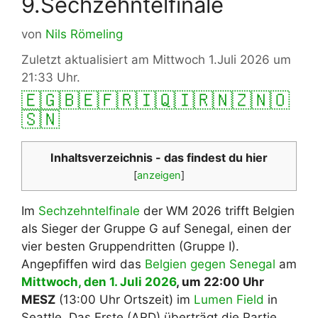
9.Sechzehntelfinale
von
Nils Römeling
Zuletzt aktualisiert am Mittwoch 1.Juli 2026 um
21:33 Uhr.
🇪🇬
🇧🇪
🇫🇷
🇮🇶
🇮🇷
🇳🇿
🇳🇴
🇸🇳
Inhaltsverzeichnis - das findest du hier
[
anzeigen
]
Im
Sechzehntelfinale
der WM 2026 trifft Belgien
als Sieger der Gruppe G auf Senegal, einen der
vier besten Gruppendritten (Gruppe I).
Angepfiffen wird das
Belgien gegen Senegal
am
Mittwoch, den 1. Juli 2026
, um 22:00 Uhr
MESZ
(13:00 Uhr Ortszeit) im
Lumen Field
in
Seattle. Das Erste (ARD) überträgt die Partie