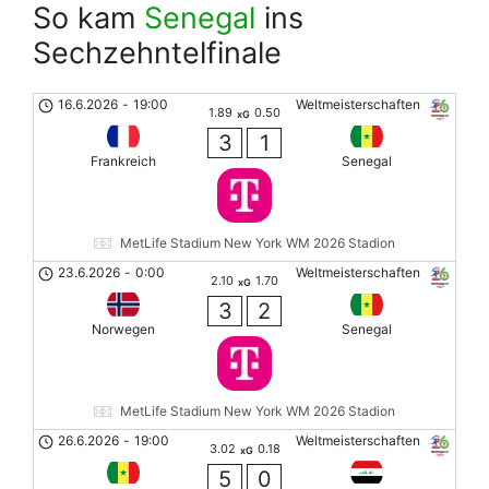
So kam
Senegal
ins
Sechzehntelfinale
16.6.2026
-
19:00
Weltmeisterschaften
1.89
0.50
xG
3
1
Frankreich
Senegal
MetLife Stadium New York WM 2026 Stadion
23.6.2026
-
0:00
Weltmeisterschaften
2.10
1.70
xG
3
2
Norwegen
Senegal
MetLife Stadium New York WM 2026 Stadion
26.6.2026
-
19:00
Weltmeisterschaften
3.02
0.18
xG
5
0