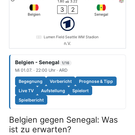
1.80
3.22
xG
3
2
Belgien
Senegal
Lumen Field Seattle WM Stadion
n.V.
Belgien - Senegal
1/16
Mi 01.07. · 22:00 Uhr · ARD
Begegnung
Vorbericht
Prognose & Tipp
Live TV
Aufstellung
Spielort
Spielbericht
Belgien gegen Senegal: Was
ist zu erwarten?