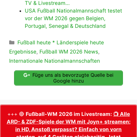
TV & Livestream…
USA Fußball Nationalmannschaft testet
vor der WM 2026 gegen Belgien,
Portugal, Senegal & Deutschland
Kategorien
Fußball heute * Länderspiele heute
Ergebnisse
,
Fußball WM 2026 News
,
Internationale Nationalmannschaften
Füge uns als bevorzugte Quelle bei
Google hinzu
+++ 🔴
Fußball-WM 2026 im Livestream:
📺 Alle
ARD- & ZDF-Spiele der WM mit Joyn+ streamen:
in HD, Anstoß verpasst? Einfach von vorn
starten, auf 4 Geräten gleichzeitig. Jetzt