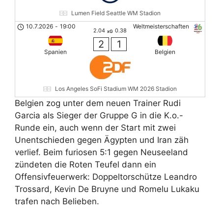
Lumen Field Seattle WM Stadion
10.7.2026
-
19:00
Weltmeisterschaften
2.04
0.38
xG
2
1
Spanien
Belgien
Los Angeles SoFi Stadium WM 2026 Stadion
Belgien zog unter dem neuen Trainer Rudi
Garcia als Sieger der Gruppe G in die K.o.-
Runde ein, auch wenn der Start mit zwei
Unentschieden gegen Ägypten und Iran zäh
verlief. Beim furiosen 5:1 gegen Neuseeland
zündeten die Roten Teufel dann ein
Offensivfeuerwerk: Doppeltorschütze Leandro
Trossard, Kevin De Bruyne und Romelu Lukaku
trafen nach Belieben.