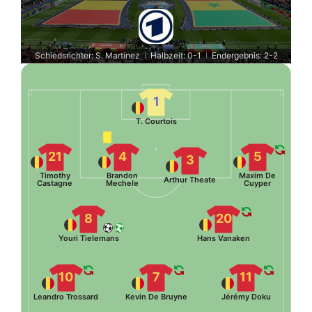
Schiedsrichter: S. Martinez
Halbzeit: 0-1
Endergebnis: 2-2
|
|
1
T. Courtois
21
4
5
3
Timothy
Brandon
Maxim De
Arthur Theate
Castagne
Mechele
Cuyper
8
20
Youri Tielemans
Hans Vanaken
10
7
11
Leandro Trossard
Kevin De Bruyne
Jérémy Doku