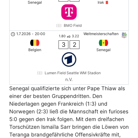
Senegal
Irak
BMO Field
1.7.2026
-
20:00
Weltmeisterschaften
1.80
3.22
xG
3
2
Belgien
Senegal
Lumen Field Seattle WM Stadion
n.V.
Senegal qualifizierte sich unter Pape Thiaw als
einer der besten Gruppendritten. Den
Niederlagen gegen Frankreich (1:3) und
Norwegen (2:3) ließ die Mannschaft ein furioses
5:0 gegen den Irak folgen. Mit dem dreifachen
Torschützen Ismaïla Sarr bringen die Löwen von
Teranga brandgefährliche Offensivkräfte mit,