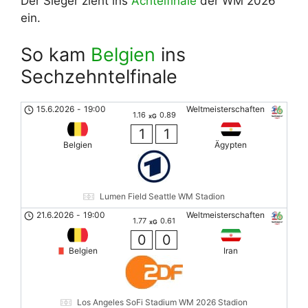
Der Sieger zieht ins
Achtelfinale
der WM 2026
ein.
So kam
Belgien
ins
Sechzehntelfinale
15.6.2026
-
19:00
Weltmeisterschaften
1.16
0.89
xG
1
1
Belgien
Ägypten
Lumen Field Seattle WM Stadion
21.6.2026
-
19:00
Weltmeisterschaften
1.77
0.61
xG
0
0
Belgien
Iran
Los Angeles SoFi Stadium WM 2026 Stadion