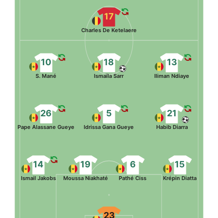
17
Charles De Ketelaere
10
18
13
S. Mané
Ismaïla Sarr
Iliman Ndiaye
26
5
21
Pape Alassane Gueye
Idrissa Gana Gueye
Habib Diarra
14
19
6
15
Ismail Jakobs
Moussa Niakhaté
Pathé Ciss
Krépin Diatta
23