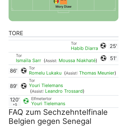
Mory Diaw
TORE
Tor
25'
Habib Diarra
Tor
51'
Ismaïla Sarr
(
Moussa Niakhaté
)
Assist:
Tor
86'
Romelu Lukaku
(
:
Thomas Meunier
)
Assist
Tor
Youri Tielemans
89'
(
:
Leandro Trossard
)
Assist
Elfmetertor
120'
Youri Tielemans
+5
FAQ zum Sechzehntelfinale
Belgien gegen Senegal