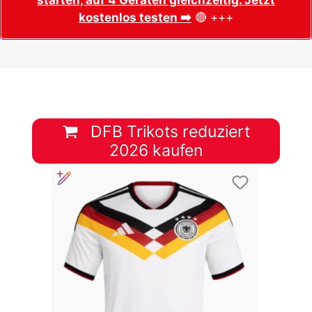
kostenlos testen ➡️
🔴 +++
DFB Trikots reduziert
2026 kaufen