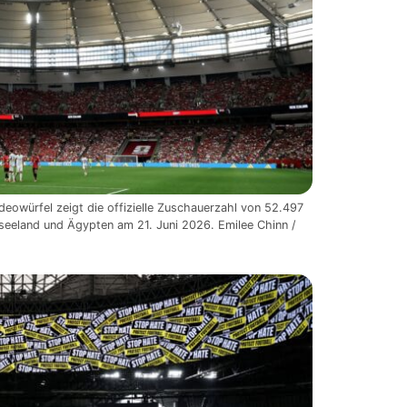
ideowürfel zeigt die offizielle Zuschauerzahl von 52.497
eland und Ägypten am 21. Juni 2026. Emilee Chinn /