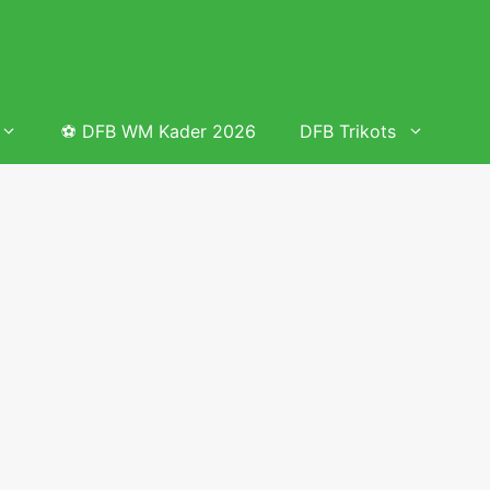
⚽ DFB WM Kader 2026
DFB Trikots
 & Tabelle
Frauenfußball heute
Deutschland Frauen Fußball Nationalmannschaft
 & Tabelle
Deutschland Frauen Länderspiele 2026 – DFB Spielplan
2026
lplan &
Deutschland Frauen Länderspiele 2025 – DFB Spielplan
2025
lplan &
Deutsche Frauen Nationalmannschaft DFB Kader 2025 &
Erfolge
elplan &