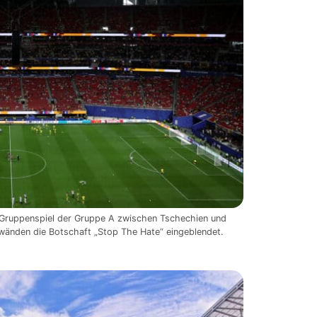
-Gruppenspiel der Gruppe A zwischen Tschechien und
nwänden die Botschaft „Stop The Hate“ eingeblendet.