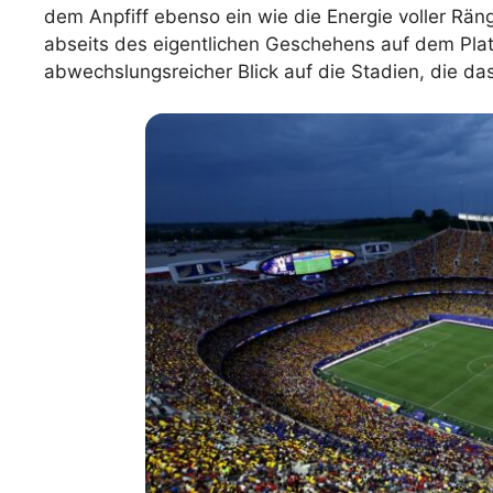
dem Anpfiff ebenso ein wie die Energie voller R
WM 2026 Spie
abseits des eigentlichen Geschehens auf dem Platz
downloaden &
abwechslungsreicher Blick auf die Stadien, die da