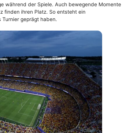
änge während der Spiele. Auch bewegende Momente
lplan Excel – kostenlos
 finden ihren Platz. So entsteht ein
 automatisch ausfüllen
s Turnier geprägt haben.