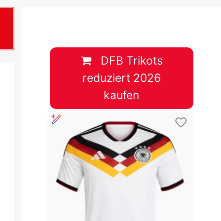
B
plan &
lplan &
DFB Trikots
reduziert 2026
lplan &
kaufen
 & Tabelle
 & Tabelle
 & Tabelle
 & Tabelle