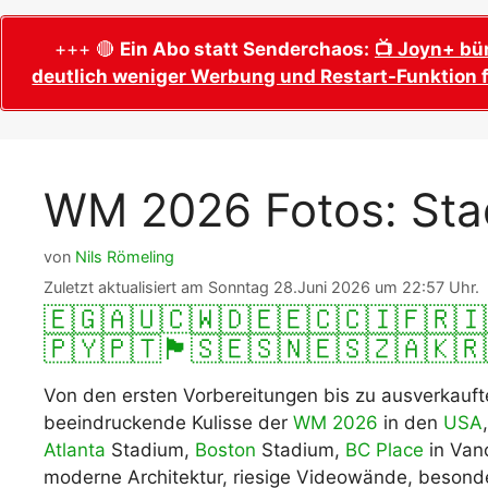
WM 2026 Sech
Termine, Ans
Wer wird Fußball-Weltmeister 2026?
+++ 🔴
Ein Abo statt Senderchaos:
📺 Joyn+ bü
deutlich weniger Werbung und Restart-Funktion f
WM 2026 Acht
Alle WM 2026 Trainer
Termine, Ans
Panini WM 2026 Sticker
WM 2026 Vier
Spielorte, T
Panini WM 2026 Stickerkollektion
WM 2026 Fotos: St
WM 2026 Halb
Alle Fußball Weltmeister
Anstoßzeiten
Adidas Trionda: offizielle WM 2026
von
Nils Römeling
WM 2026 Spie
Spielball
Spielort Mia
Zuletzt aktualisiert am Sonntag 28.Juni 2026 um 22:57 Uhr.
Alle Nationalspieler der FIFA Fußball WM
🇪🇬
🇦🇺
🇨🇼
🇩🇪
🇪🇨
🇨🇮
🇫🇷
🇮
WM 2026 Fina
2026
🇵🇾
🇵🇹
🏴󠁧󠁢󠁳󠁣󠁴󠁿
🇸🇪
🇸🇳
🇪🇸
🇿🇦
🇰🇷
Weltmeister, 
WM 2026 Qualifikation in Europa: Tabelle
Fußball WM 
Von den ersten Vorbereitungen bis zu ausverkauf
& Spielplan
Ausfüllen &
beeindruckende Kulisse der
WM 2026
in den
USA
Atlanta
Stadium,
Boston
Stadium,
BC Place
in Van
Fußball WM 20
moderne Architektur, riesige Videowände, besond
PDF zum Dow