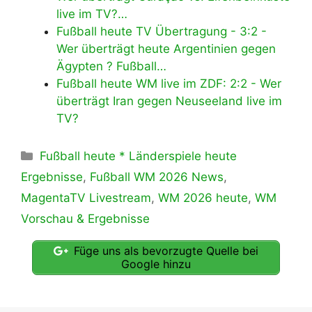
live im TV?…
Fußball heute TV Übertragung - 3:2 -
Wer überträgt heute Argentinien gegen
Ägypten ? Fußball…
Fußball heute WM live im ZDF: 2:2 - Wer
überträgt Iran gegen Neuseeland live im
TV?
Kategorien
Fußball heute * Länderspiele heute
Ergebnisse
,
Fußball WM 2026 News
,
MagentaTV Livestream
,
WM 2026 heute
,
WM
Vorschau & Ergebnisse
Füge uns als bevorzugte Quelle bei
Google hinzu