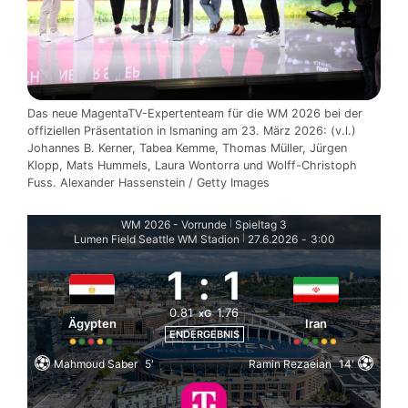
Das neue MagentaTV-Expertenteam für die WM 2026 bei der
offiziellen Präsentation in Ismaning am 23. März 2026: (v.l.)
Johannes B. Kerner, Tabea Kemme, Thomas Müller, Jürgen
Klopp, Mats Hummels, Laura Wontorra und Wolff-Christoph
Fuss. Alexander Hassenstein / Getty Images
WM 2026 - Vorrunde
Spieltag 3
|
Lumen Field Seattle WM Stadion
27.6.2026
-
3:00
|
1
:
1
0.81
1.76
xG
Ägypten
Iran
ENDERGEBNIS
Mahmoud Saber
5'
Ramin Rezaeian
14'