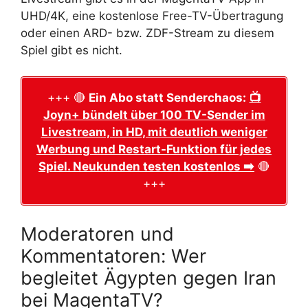
UHD/4K, eine kostenlose Free-TV-Übertragung
oder einen ARD- bzw. ZDF-Stream zu diesem
Spiel gibt es nicht.
+++ 🔴
Ein Abo statt Senderchaos:
📺
Joyn+ bündelt über 100 TV-Sender im
Livestream, in HD, mit deutlich weniger
Werbung und Restart-Funktion für jedes
Spiel. Neukunden testen kostenlos ➡️
🔴
+++
Moderatoren und
Kommentatoren: Wer
begleitet Ägypten gegen Iran
bei MagentaTV?