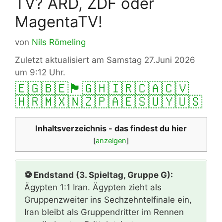
TV? ARD, ZDF oder
MagentaTV!
von
Nils Römeling
Zuletzt aktualisiert am Samstag 27.Juni 2026
um 9:12 Uhr.
🇪🇬
🇧🇪
🏴󠁧󠁢󠁥󠁮󠁧󠁿
🇬🇭
🇮🇷
🇨🇦
🇨🇻
🇭🇷
🇲🇽
🇳🇿
🇵🇦
🇪🇸
🇺🇾
🇺🇸
Inhaltsverzeichnis - das findest du hier
[
anzeigen
]
⚽ Endstand (3. Spieltag, Gruppe G):
Ägypten 1:1 Iran. Ägypten zieht als
Gruppenzweiter ins Sechzehntelfinale ein,
Iran bleibt als Gruppendritter im Rennen