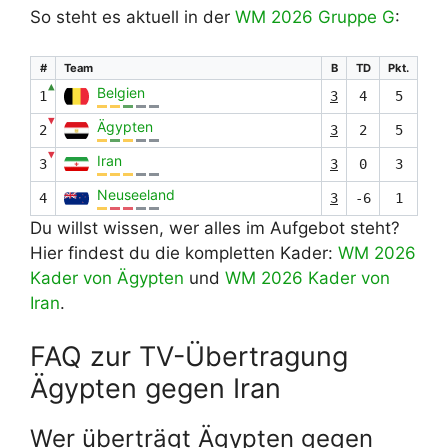
So steht es aktuell in der
WM 2026 Gruppe G
:
#
Team
B
TD
Pkt.
▲
Belgien
1
3
4
5
▼
Ägypten
2
3
2
5
▼
Iran
3
3
0
3
Neuseeland
4
3
-6
1
Du willst wissen, wer alles im Aufgebot steht?
Hier findest du die kompletten Kader:
WM 2026
Kader von Ägypten
und
WM 2026 Kader von
Iran
.
FAQ zur TV-Übertragung
Ägypten gegen Iran
Wer überträgt Ägypten gegen