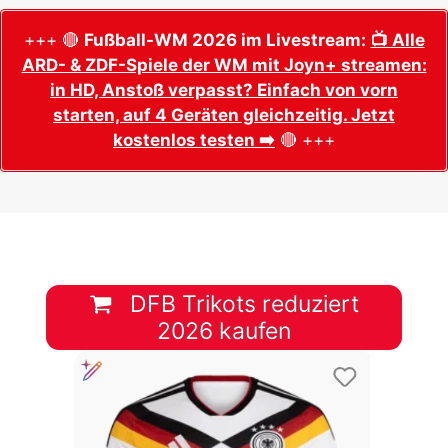
+++ 🔴
Fußball-WM 2026 im Livestream:
📺 Alle
ARD- & ZDF-Spiele der WM mit Joyn+ streamen:
in HD, Anstoß verpasst? Einfach von vorn
starten, auf 4 Geräten gleichzeitig. Jetzt
kostenlos testen ➡️
🔴 +++
DFB Trikots reduziert
2026 kaufen