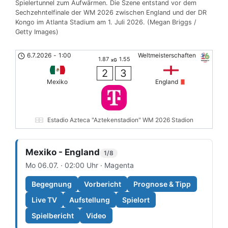
Spielertunnel zum Aufwärmen. Die Szene entstand vor dem
Sechzehntelfinale der WM 2026 zwischen England und der DR
Kongo im Atlanta Stadium am 1. Juli 2026. (Megan Briggs /
Getty Images)
6.7.2026
-
1:00
Weltmeisterschaften
1.87
1.55
xG
2
3
Mexiko
England
Estadio Azteca "Aztekenstadion" WM 2026 Stadion
Mexiko - England
1/8
Mo 06.07. · 02:00 Uhr · Magenta
Begegnung
Vorbericht
Prognose & Tipp
Live TV
Aufstellung
Spielort
Spielbericht
Video