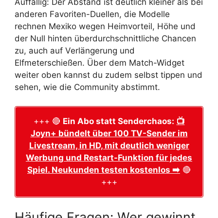
Auffällig: Der Abstand ist deutlich kleiner als bei
anderen Favoriten-Duellen, die Modelle
rechnen Mexiko wegen Heimvorteil, Höhe und
der Null hinten überdurchschnittliche Chancen
zu, auch auf Verlängerung und
Elfmeterschießen. Über dem Match-Widget
weiter oben kannst du zudem selbst tippen und
sehen, wie die Community abstimmt.
+++ 🔴
Ein Abo statt Senderchaos:
📺
Joyn+ bündelt über 100 TV-Sender im
Livestream, in HD, mit deutlich weniger
Werbung und Restart-Funktion für jedes
Spiel. Neukunden testen kostenlos ➡️
🔴
+++
Häufige Fragen: Wer gewinnt