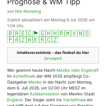
Prognose & WM Tipp
von
Nils Römeling
Zuletzt aktualisiert am Montag 6.Juli 2026 um
1:04 Uhr.
🇧🇷
🇪🇨
🏴󠁧󠁢󠁥󠁮󠁧󠁿
🇬🇭
🇭🇷
🇲🇽
🇳🇴
🇵🇦
🇿🇦
🇰🇷
🇨🇿
Inhaltsverzeichnis - das findest du hier
[
anzeigen
]
Wer gewinnt heute Nacht
Mexiko oder England
?
Im
Achtelfinale
der WM 2026 empfängt Co-
Gastgeber
Mexiko
in der Nacht zum Montag,
dem 6. Juli 2026, um 02:00 Uhr MESZ im
legendären
Aztekenstadion
von Mexiko-Stadt
England
. Der Sieger zieht ins
Viertelfinale
ein
und trifft dort auf den Gewinner von Brasilien