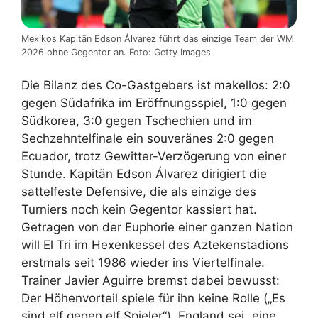
Mexikos Kapitän Edson Álvarez führt das einzige Team der WM
2026 ohne Gegentor an. Foto: Getty Images
Die Bilanz des Co-Gastgebers ist makellos: 2:0
gegen Südafrika im Eröffnungsspiel, 1:0 gegen
Südkorea, 3:0 gegen Tschechien und im
Sechzehntelfinale ein souveränes 2:0 gegen
Ecuador, trotz Gewitter-Verzögerung von einer
Stunde. Kapitän Edson Álvarez dirigiert die
sattelfeste Defensive, die als einzige des
Turniers noch kein Gegentor kassiert hat.
Getragen von der Euphorie einer ganzen Nation
will El Tri im Hexenkessel des Aztekenstadions
erstmals seit 1986 wieder ins Viertelfinale.
Trainer Javier Aguirre bremst dabei bewusst:
Der Höhenvorteil spiele für ihn keine Rolle („Es
sind elf gegen elf Spieler“), England sei „eine