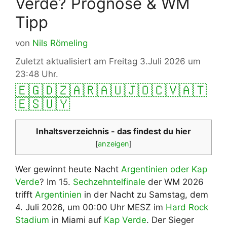
Verde? Prognose & WM
Tipp
von
Nils Römeling
Zuletzt aktualisiert am Freitag 3.Juli 2026 um
23:48 Uhr.
🇪🇬
🇩🇿
🇦🇷
🇦🇺
🇯🇴
🇨🇻
🇦🇹
🇪🇸
🇺🇾
Inhaltsverzeichnis - das findest du hier
[
anzeigen
]
Wer gewinnt heute Nacht
Argentinien oder Kap
Verde
? Im 15.
Sechzehntelfinale
der WM 2026
trifft
Argentinien
in der Nacht zu Samstag, dem
4. Juli 2026, um 00:00 Uhr MESZ im
Hard Rock
Stadium
in Miami auf
Kap Verde
. Der Sieger