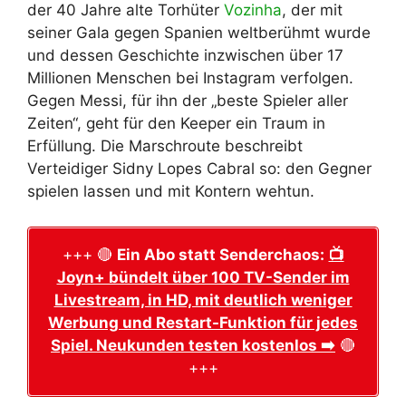
der 40 Jahre alte Torhüter
Vozinha
, der mit
seiner Gala gegen Spanien weltberühmt wurde
und dessen Geschichte inzwischen über 17
Millionen Menschen bei Instagram verfolgen.
Gegen Messi, für ihn der „beste Spieler aller
Zeiten“, geht für den Keeper ein Traum in
Erfüllung. Die Marschroute beschreibt
Verteidiger Sidny Lopes Cabral so: den Gegner
spielen lassen und mit Kontern wehtun.
+++ 🔴
Ein Abo statt Senderchaos:
📺
Joyn+ bündelt über 100 TV-Sender im
Livestream, in HD, mit deutlich weniger
Werbung und Restart-Funktion für jedes
Spiel. Neukunden testen kostenlos ➡️
🔴
+++