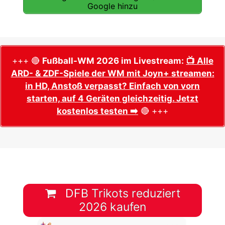
Google hinzu
+++ 🔴
Fußball-WM 2026 im Livestream:
📺 Alle
ARD- & ZDF-Spiele der WM mit Joyn+ streamen:
in HD, Anstoß verpasst? Einfach von vorn
starten, auf 4 Geräten gleichzeitig. Jetzt
kostenlos testen ➡️
🔴 +++
DFB Trikots reduziert
2026 kaufen