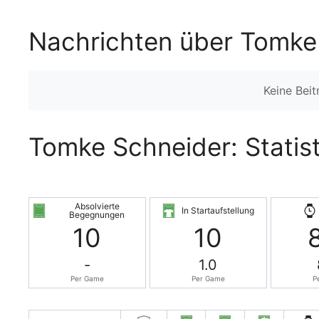
Nachrichten über Tomke
Keine Bei
Tomke Schneider: Statist
Absolvierte
In Startaufstellung
Begegnungen
10
10
-
1.0
Per Game
Per Game
P