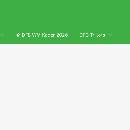
⚽ DFB WM Kader 2026
DFB Trikots
 & Tabelle
Frauenfußball heute
Deutschland Frauen Fußball Nationalmannschaft
 & Tabelle
Deutschland Frauen Länderspiele 2026 – DFB Spielplan
2026
lplan &
Deutschland Frauen Länderspiele 2025 – DFB Spielplan
2025
lplan &
Deutsche Frauen Nationalmannschaft DFB Kader 2025 &
Erfolge
elplan &