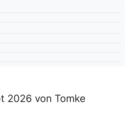
lplan Excel – kostenlos
 automatisch ausfüllen
ot 2026 von Tomke