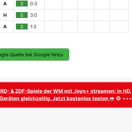
A
S
0:3
H
S
3:0
A
S
1:3
gte Quelle bei Google hinzu
ARD- & ZDF-Spiele der WM mit Joyn+ streamen: in HD,
Geräten gleichzeitig. Jetzt kostenlos testen ➡️
🔴 ++