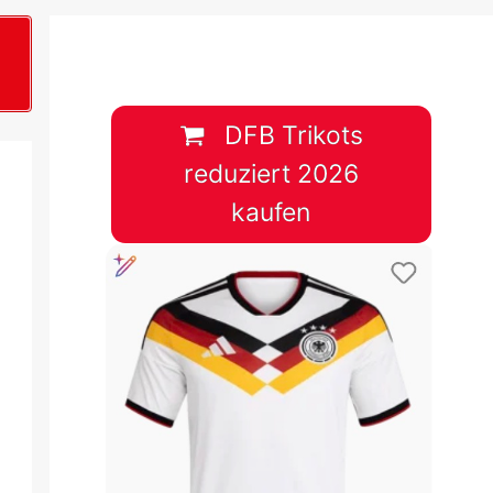
B
plan &
lplan &
DFB Trikots
reduziert 2026
lplan &
kaufen
 & Tabelle
 & Tabelle
 & Tabelle
 & Tabelle