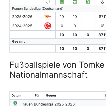
Frauen Bundesliga (Deutschland)
2025-2026
10
10
871′
2024-2025
0
0
0′
10
10
0
871
Gesamt:
10
10
0
871
Fußballspiele von Tomke
Nationalmannschaft
Datum
Für
Gegen
Frauen Bundesliga 2025-2026