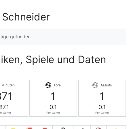
 Schneider
träge gefunden
iken, Spiele und Daten
Minuten
Tore
Assists
871
1
1
87.1
0.1
0.1
er Game
Per Game
Per Game