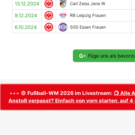
13.12.2024
Carl Zeiss Jena W
9.12.2024
RB Leipzig Frauen
6.10.2024
SGS Essen Frauen
Füge uns als bevorzu
+++ 🔴
Fußball-WM 2026 im Livestream:
📺 Alle 
Anstoß verpasst? Einfach von vorn starten, auf 4 