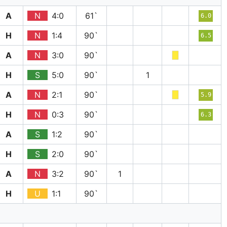
A
N
4:0
61`
6.0
H
N
1:4
90`
6.5
A
N
3:0
90`
H
S
5:0
90`
1
A
N
2:1
90`
5.9
H
N
0:3
90`
6.3
A
S
1:2
90`
H
S
2:0
90`
A
N
3:2
90`
1
H
U
1:1
90`