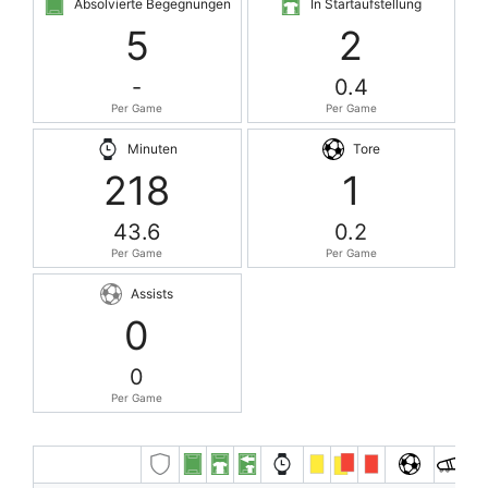
Absolvierte Begegnungen
In Startaufstellung
5
2
-
0.4
Per Game
Per Game
Minuten
Tore
218
1
43.6
0.2
Per Game
Per Game
Assists
0
0
Per Game