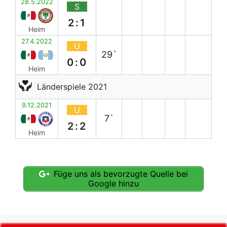
28.5.2022
S
2:1
Heim
27.4.2022
U
29`
0:0
Heim
Länderspiele 2021
9.12.2021
U
7`
2:2
Heim
Füge uns als bevorzugte Quelle bei
Google hinzu