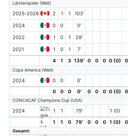
Länderspiele (Welt)
2025-2026
2
1
1
103′
2024
0
0
0′
2022
1
0
1
29′
2021
1
0
1
7′
4
1
3
139′
0
0
0
0 (0)
0
0
Copa America (Welt)
2024
0
0
0′
0
0
0
0′
0
0
0
0 (0)
0
0
CONCACAF Champions Cup (USA)
2024
1
1
79′
1 (0)
1
1
0
79′
0
0
0
1 (0)
0
0
Gesamt: