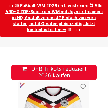
+++ 🔴
Fußball-WM 2026 im Livestream:
📺 Alle
ARD- & ZDF-Spiele der WM mit Joyn+ streamen:
in HD, Anstoß verpasst? Einfach von vorn
starten, auf 4 Geräten gleichzeitig. Jetzt
kostenlos testen ➡️
🔴 +++
DFB Trikots reduziert
2026 kaufen