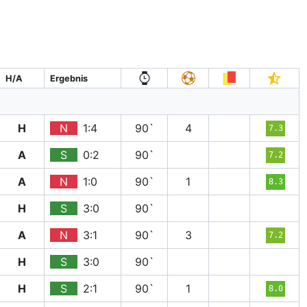
H/A
Ergebnis
H
N
1:4
90`
4
7.3
A
S
0:2
90`
7.2
A
N
1:0
90`
1
8.3
H
S
3:0
90`
A
N
3:1
90`
3
7.2
H
S
3:0
90`
H
S
2:1
90`
1
8.0