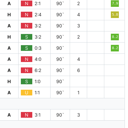
A
N
2:1
90`
2
7.9
H
N
2:4
90`
4
5.0
A
N
3:2
90`
3
H
S
3:2
90`
2
8.2
A
S
0:3
90`
8.2
A
N
4:0
90`
4
A
N
6:2
90`
6
H
S
1:0
90`
A
U
1:1
90`
1
A
N
3:1
90`
3