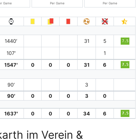
er Game
Per Game
Per Game
1440′
31
5
7.5
107′
1
1547′
0
0
0
31
6
7.5
90′
3
90′
0
0
0
3
0
1637′
0
0
0
34
6
7.5
karth im Verein &