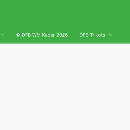
⚽ DFB WM Kader 2026
DFB Trikots
 & Tabelle
Frauenfußball heute
Deutschland Frauen Fußball Nationalmannschaft
 & Tabelle
Deutschland Frauen Länderspiele 2026 – DFB Spielplan
2026
lplan &
Deutschland Frauen Länderspiele 2025 – DFB Spielplan
2025
lplan &
Deutsche Frauen Nationalmannschaft DFB Kader 2025 &
Erfolge
elplan &