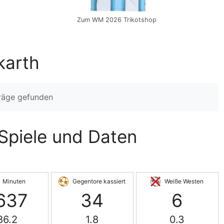
Zum WM 2026 Trikotshop
karth
träge gefunden
 Spiele und Daten
Minuten
Gegentore kassiert
Weiße Westen
637
34
6
86.2
1.8
0.3