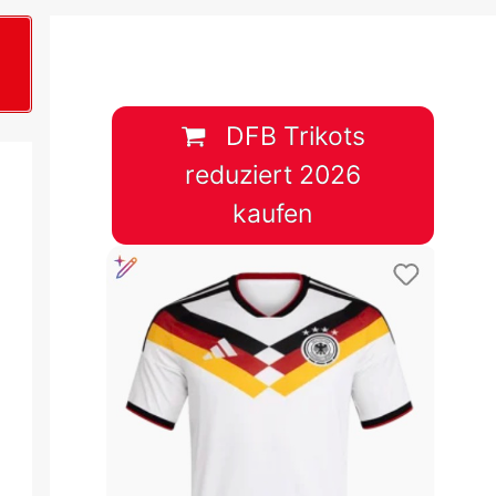
B
plan &
lplan &
DFB Trikots
reduziert 2026
lplan &
kaufen
 & Tabelle
 & Tabelle
 & Tabelle
 & Tabelle