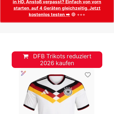
in HD, Anstoß verpasst? Einfach von vorn
starten, auf 4 Geräten gleichzeitig. Jetzt
kostenlos testen ➡️
🔴 +++
DFB Trikots reduziert
2026 kaufen