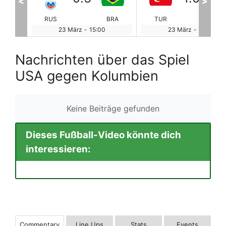
<
>
BRA
TUR
IRE
GRE
SU
23 März
-
16:30
23 März
-
17:00
Nachrichten über das Spiel
USA gegen Kolumbien
Keine Beiträge gefunden
Dieses Fußball-Video könnte dich
interessieren:
Commentary
Line Ups
Stats
Events