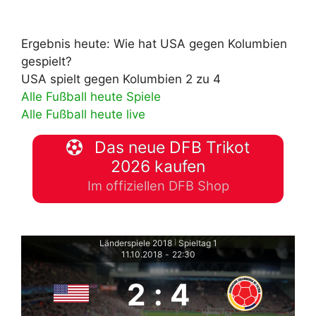
Ergebnis heute: Wie hat USA gegen Kolumbien
gespielt?
USA spielt gegen Kolumbien 2 zu 4
Alle Fußball heute Spiele
Alle Fußball heute live
Das neue DFB Trikot
2026 kaufen
Im offiziellen DFB Shop
Länderspiele 2018
Spieltag 1
|
11.10.2018
-
22:30
2
:
4