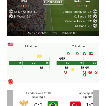
USA
Kolumbien
ENDERGEBNIS
Kellyn Acosta
50'
James Rodríguez
36'
B. Wood
53'
C. Bacca
56'
Radamel Falcao
74'
M. Borja
79'
Schiedsrichter: J. Pitti
Halbzeit: 0-1
|
1. Halbzeit
2. Halbzeit
15'
30'
45'
60'
75'
90'
Länderspiele 2018
Länderspiele 2018
Spieltag 1
Spieltag 1
1
:
0
0
:
1