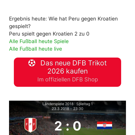
Ergebnis heute: Wie hat Peru gegen Kroatien
gespielt?
Peru spielt gegen Kroatien 2 zu 0
Alle Fußball heute Spiele
Alle Fußball heute live
Das neue DFB Trikot
2026 kaufen
Im offiziellen DFB Shop
Länderspiele 2018
Spieltag 1
|
23.3.2018
-
23:30
2
:
0