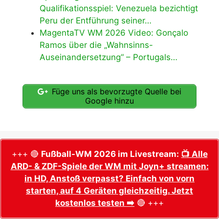
Qualifikationsspiel: Venezuela bezichtigt
Peru der Entführung seiner…
MagentaTV WM 2026 Video: Gonçalo
Ramos über die „Wahnsinns-
Auseinandersetzung“ – Portugals…
Füge uns als bevorzugte Quelle bei
Google hinzu
+++ 🔴
Fußball-WM 2026 im Livestream:
📺 Alle
ARD- & ZDF-Spiele der WM mit Joyn+ streamen:
in HD, Anstoß verpasst? Einfach von vorn
starten, auf 4 Geräten gleichzeitig. Jetzt
kostenlos testen ➡️
🔴 +++