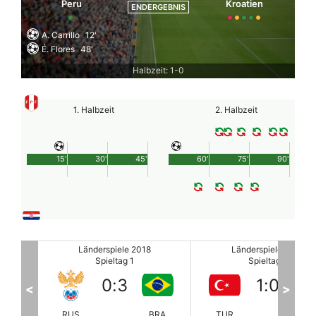
Peru
Kroatien
ENDERGEBNIS
A. Carrillo
12'
É. Flores
48'
Halbzeit: 1-0
1. Halbzeit
2. Halbzeit
15'
30'
45'
60'
75'
90'
8
Länderspiele 2018
Länderspiele 2018
Spieltag 1
Spieltag 1
1
:
0
0
:
1
<
>
BRA
TUR
IRE
GRE
SU