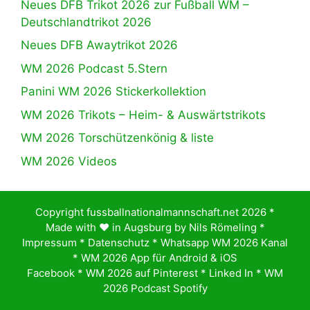
Neues DFB Trikot 2026 zur Fußball WM –
Deutschlandtrikot 2026
Neues DFB Awaytrikot 2026
WM 2026 Podcast 5.Stern
Panini WM 2026 Stickerkollektion
WM 2026 Trikots – Heim- & Auswärtstrikots
WM 2026 Torschützenkönig & liste
WM 2026 Videos
Copyright fussballnationalmannschaft.net 2026 *
Made with ♥️ in Augsburg by
Nils Römeling
*
Impressum
*
Datenschutz
*
Whatsapp WM 2026 Kanal
*
WM 2026 App für Android & iOS
Facebook
*
WM 2026 auf Pinterest
*
Linked In
*
WM
2026 Podcast Spotify