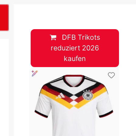
B
plan &
lplan &
DFB Trikots
reduziert 2026
lplan &
kaufen
 & Tabelle
 & Tabelle
 & Tabelle
 & Tabelle