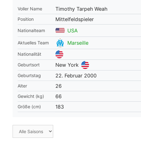
Timothy Tarpeh Weah
Voller Name
WM 2026 Spie
downloaden &
Mittelfeldspieler
Position
USA
Nationalteam
Marseille
Aktuelles Team
Nationalität
New York
Geburtsort
22. Februar 2000
Geburtstag
26
Alter
66
Gewicht (kg)
183
Größe (cm)