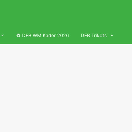
⚽ DFB WM Kader 2026
DFB Trikots
 & Tabelle
Frauenfußball heute
Deutschland Frauen Fußball Nationalmannschaft
 & Tabelle
Deutschland Frauen Länderspiele 2026 – DFB Spielplan
2026
lplan &
Deutschland Frauen Länderspiele 2025 – DFB Spielplan
2025
lplan &
Deutsche Frauen Nationalmannschaft DFB Kader 2025 &
Erfolge
elplan &