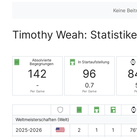
Keine Bei
Timothy Weah: Statistike
Absolvierte
In Startaufstellung
Begegnungen
142
96
8
-
0.7
Per Game
Per Game
P
Weltmeisterschaften (Welt)
2025-2026
2
1
1
76