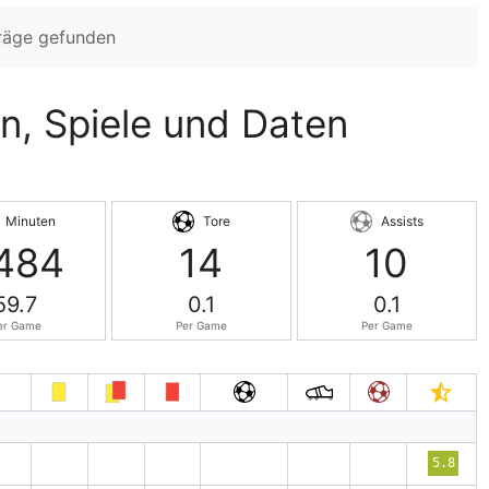
träge gefunden
n, Spiele und Daten
Minuten
Tore
Assists
484
14
10
59.7
0.1
0.1
er Game
Per Game
Per Game
′
5.8