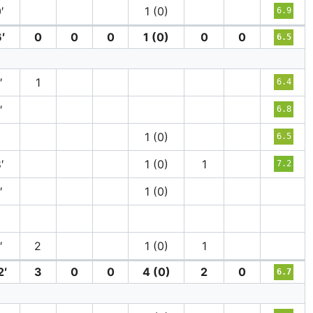
′
1 (0)
6.9
′
0
0
0
1 (0)
0
0
6.5
′
1
6.4
′
6.8
′
1 (0)
6.5
′
1 (0)
1
7.2
′
1 (0)
′
′
2
1 (0)
1
2′
3
0
0
4 (0)
2
0
6.7