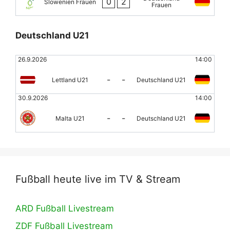
0
2
Slowenien Frauen
Frauen
Deutschland U21
26.9.2026
14:00
-
-
Lettland U21
Deutschland U21
30.9.2026
14:00
-
-
Malta U21
Deutschland U21
Fußball heute live im TV & Stream
ARD Fußball Livestream
ZDF Fußball Livestream