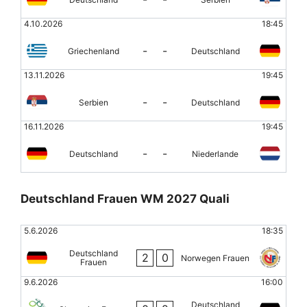
4.10.2026
18:45
-
-
Griechenland
Deutschland
13.11.2026
19:45
-
-
Serbien
Deutschland
16.11.2026
19:45
-
-
Deutschland
Niederlande
Deutschland Frauen WM 2027 Quali
5.6.2026
18:35
Deutschland
2
0
Norwegen Frauen
Frauen
9.6.2026
16:00
Deutschland