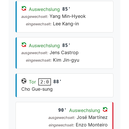
Auswechslung
85'
Yang Min-Hyeok
ausgewechselt:
Lee Kang-in
eingewechselt:
Auswechslung
85'
Jens Castrop
ausgewechselt:
Kim Jin-gyu
eingewechselt:
Tor
88'
2:0
Cho Gue-sung
90'
Auswechslung
José Martínez
ausgewechselt:
Enzo Monteiro
eingewechselt: