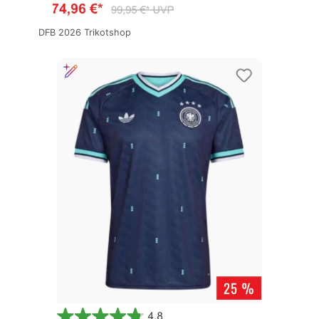
DFB 2026 Trikotshop