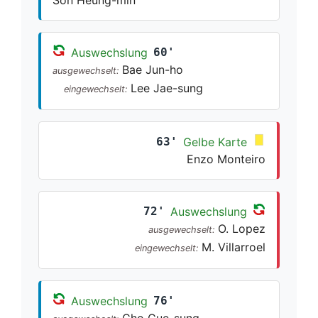
Auswechslung
60'
Bae Jun-ho
ausgewechselt:
Lee Jae-sung
eingewechselt:
63'
Gelbe Karte
Enzo Monteiro
72'
Auswechslung
O. Lopez
ausgewechselt:
M. Villarroel
eingewechselt:
Auswechslung
76'
Cho Gue-sung