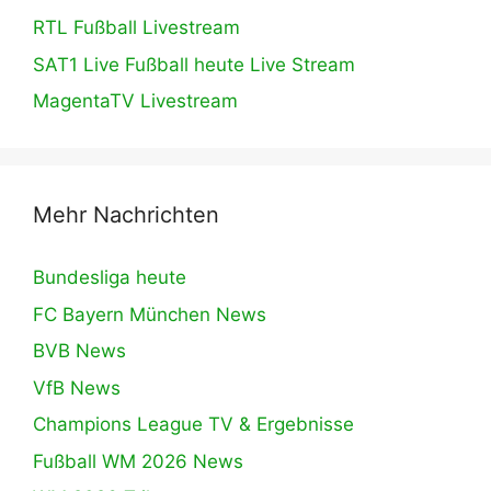
RTL Fußball Livestream
SAT1 Live Fußball heute Live Stream
MagentaTV Livestream
Mehr Nachrichten
Bundesliga heute
FC Bayern München News
BVB News
VfB News
Champions League TV & Ergebnisse
Fußball WM 2026 News