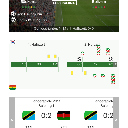
Südkorea
Bolivien
ENDERGEBNIS
Son Heung-min
57'
Cho Gue-sung
88'
Schiedsrichter: N. Ma
Halbzeit: 0-0
|
1. Halbzeit
2. Halbzeit
15'
30'
45'
1'
60'
75'
90'
4'
Länderspiele 2025
Länderspiele 2025
Spieltag 1
Spieltag 1
0
:
2
3
:
1
<
>
KEN
TAN
BUR
USA
VE