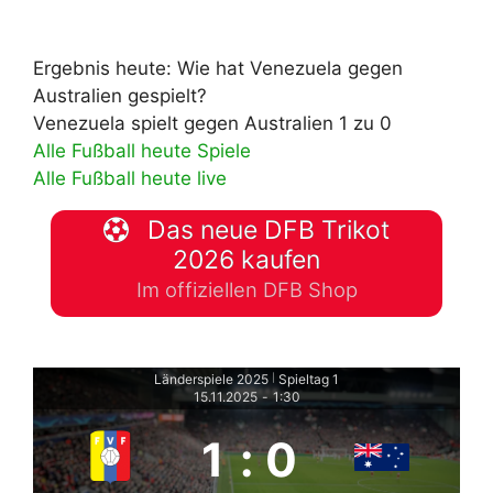
Ergebnis heute: Wie hat Venezuela gegen
Australien gespielt?
Venezuela spielt gegen Australien 1 zu 0
Alle Fußball heute Spiele
Alle Fußball heute live
Das neue DFB Trikot
2026 kaufen
Im offiziellen DFB Shop
Länderspiele 2025
Spieltag 1
|
15.11.2025
-
1:30
1
:
0