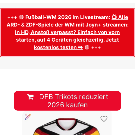
+++ 🔴
Fußball-WM 2026 im Livestream:
📺 Alle
ARD- & ZDF-Spiele der WM mit Joyn+ streamen:
in HD, Anstoß verpasst? Einfach von vorn
starten, auf 4 Geräten gleichzeitig. Jetzt
kostenlos testen ➡️
🔴 +++
DFB Trikots reduziert
2026 kaufen