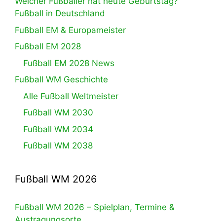
Welcher Fußballer hat heute Geburtstag?
Fußball in Deutschland
Fußball EM & Europameister
Fußball EM 2028
Fußball EM 2028 News
Fußball WM Geschichte
Alle Fußball Weltmeister
Fußball WM 2030
Fußball WM 2034
Fußball WM 2038
Fußball WM 2026
Fußball WM 2026 – Spielplan, Termine &
Austragungsorte