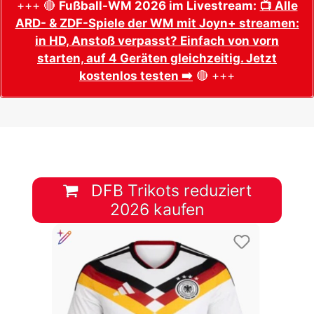
+++ 🔴
Fußball-WM 2026 im Livestream:
📺 Alle
ARD- & ZDF-Spiele der WM mit Joyn+ streamen:
in HD, Anstoß verpasst? Einfach von vorn
starten, auf 4 Geräten gleichzeitig. Jetzt
kostenlos testen ➡️
🔴 +++
DFB Trikots reduziert
2026 kaufen