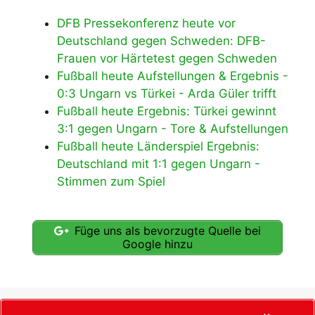
DFB Pressekonferenz heute vor
Deutschland gegen Schweden: DFB-
Frauen vor Härtetest gegen Schweden
Fußball heute Aufstellungen & Ergebnis -
0:3 Ungarn vs Türkei - Arda Güler trifft
Fußball heute Ergebnis: Türkei gewinnt
3:1 gegen Ungarn - Tore & Aufstellungen
Fußball heute Länderspiel Ergebnis:
Deutschland mit 1:1 gegen Ungarn -
Stimmen zum Spiel
Füge uns als bevorzugte Quelle bei
Google hinzu