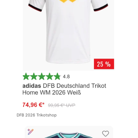
DFB 2026 Trikotshop