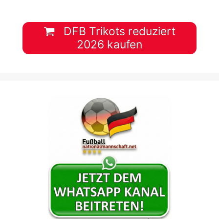
DFB Trikots reduziert
2026 kaufen