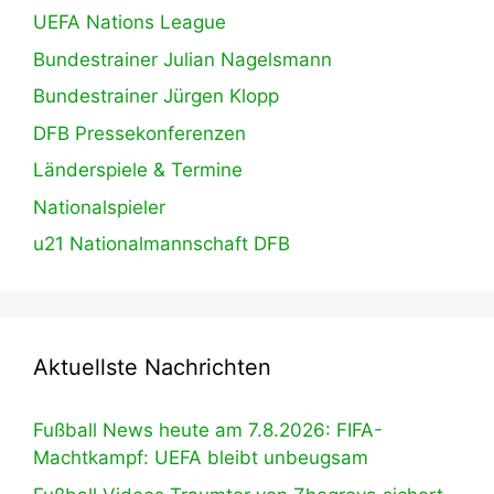
UEFA Nations League
Bundestrainer Julian Nagelsmann
Bundestrainer Jürgen Klopp
DFB Pressekonferenzen
Länderspiele & Termine
Nationalspieler
u21 Nationalmannschaft DFB
Aktuellste Nachrichten
Fußball News heute am 7.8.2026: FIFA-
Machtkampf: UEFA bleibt unbeugsam