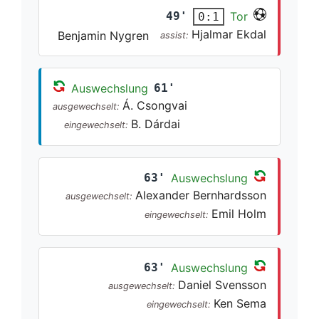
49'
Tor
0:1
Hjalmar Ekdal
Benjamin Nygren
assist:
Auswechslung
61'
Á. Csongvai
ausgewechselt:
B. Dárdai
eingewechselt:
63'
Auswechslung
Alexander Bernhardsson
ausgewechselt:
Emil Holm
eingewechselt:
63'
Auswechslung
Daniel Svensson
ausgewechselt:
Ken Sema
eingewechselt: