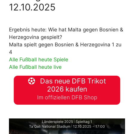
12.10.2025
Ergebnis heute: Wie hat Malta gegen Bosnien &
Herzegovina gespielt?
Malta spielt gegen Bosnien & Herzegovina 1 zu
4
Alle Fußball heute Spiele
Alle Fußball heute live
Das neue DFB Trikot
2026 kaufen
Im offiziellen DFB Shop
Länderspiele 2025
Spieltag 1
|
Ta'Qali National Stadium
12.10.2025
-
17:00
|