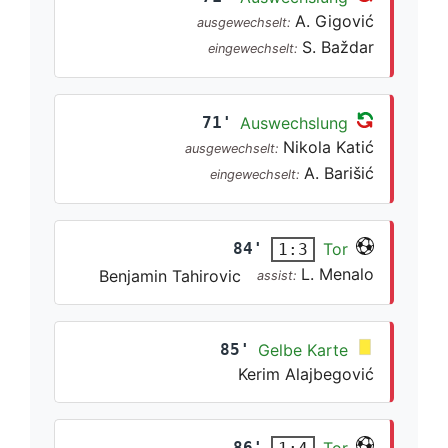
A. Gigović
ausgewechselt:
S. Baždar
eingewechselt:
71'
Auswechslung
Nikola Katić
ausgewechselt:
A. Barišić
eingewechselt:
84'
Tor
1:3
L. Menalo
Benjamin Tahirovic
assist:
85'
Gelbe Karte
Kerim Alajbegović
86'