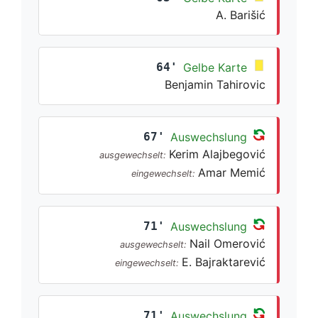
A. Barišić
64'
Gelbe Karte
Benjamin Tahirovic
67'
Auswechslung
Kerim Alajbegović
ausgewechselt:
Amar Memić
eingewechselt:
71'
Auswechslung
Nail Omerović
ausgewechselt:
E. Bajraktarević
eingewechselt:
71'
Auswechslung