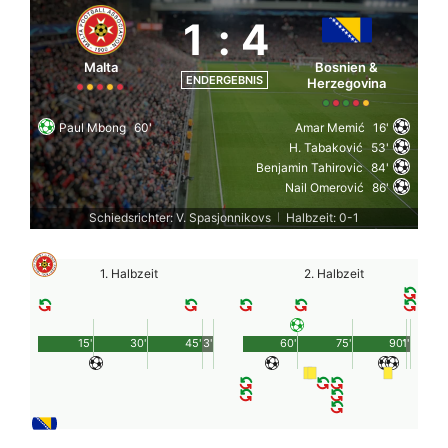
1
:
4
Malta
Bosnien &
ENDERGEBNIS
Herzegovina
Paul Mbong
60'
Amar Memić
16'
H. Tabaković
53'
Benjamin Tahirovic
84'
Nail Omerović
86'
Schiedsrichter: V. Spasjonnikovs
Halbzeit: 0-1
|
1. Halbzeit
2. Halbzeit
15'
30'
45'
3'
60'
75'
90'
1'