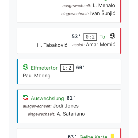
L. Menalo
ausgewechselt:
Ivan Šunjić
eingewechselt:
53'
Tor
0:2
Amar Memić
H. Tabaković
assist:
Elfmetertor
60'
1:2
Paul Mbong
Auswechslung
61'
Jodi Jones
ausgewechselt:
A. Satariano
eingewechselt:
63'
Gelbe Karte