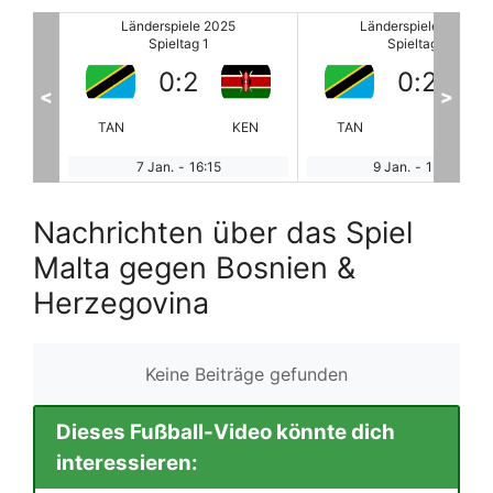
Länderspiele 2025
Länderspiele 2025
Spieltag 1
Spieltag 1
0
:
2
3
:
1
<
>
KEN
TAN
BUR
USA
VE
9 Jan.
-
15:00
18 Jan.
-
19:00
Nachrichten über das Spiel
Malta gegen Bosnien &
Herzegovina
Keine Beiträge gefunden
Dieses Fußball-Video könnte dich
interessieren: