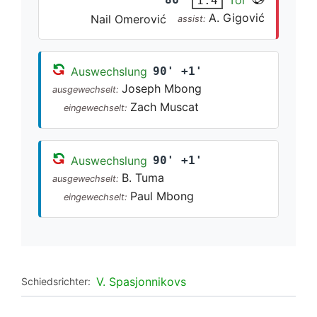
Tor
1:4
A. Gigović
Nail Omerović
assist:
Auswechslung
90' +1'
Joseph Mbong
ausgewechselt:
Zach Muscat
eingewechselt:
Auswechslung
90' +1'
B. Tuma
ausgewechselt:
Paul Mbong
eingewechselt:
V. Spasjonnikovs
Schiedsrichter: