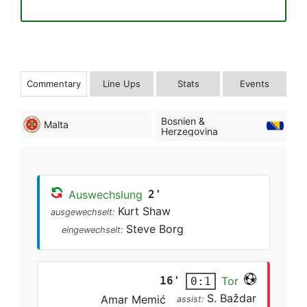
Commentary
Line Ups
Stats
Events
Bosnien &
Malta
Herzegovina
Auswechslung
2'
Kurt Shaw
ausgewechselt:
Steve Borg
eingewechselt:
16'
Tor
0:1
S. Baždar
Amar Memić
assist: