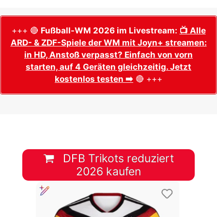
+++ 🔴
Fußball-WM 2026 im Livestream:
📺 Alle
ARD- & ZDF-Spiele der WM mit Joyn+ streamen:
in HD, Anstoß verpasst? Einfach von vorn
starten, auf 4 Geräten gleichzeitig. Jetzt
kostenlos testen ➡️
🔴 +++
DFB Trikots reduziert
2026 kaufen