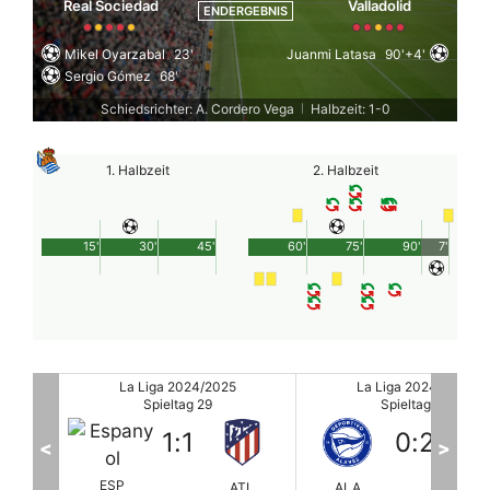
Real Sociedad
Valladolid
ENDERGEBNIS
Mikel Oyarzabal
23'
Juanmi Latasa
90'+4'
Sergio Gómez
68'
Schiedsrichter: A. Cordero Vega
Halbzeit: 1-0
|
1. Halbzeit
2. Halbzeit
15'
30'
45'
60'
75'
90'
7'
La Liga 2024/2025
La Liga 2024/2025
Spieltag 29
Spieltag 29
0
:
2
3
:
2
<
>
ATL
ALA
RAY
REAL
LE