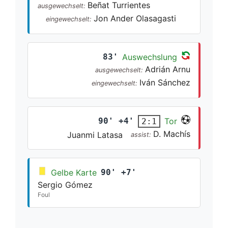
Beñat Turrientes
ausgewechselt:
Jon Ander Olasagasti
eingewechselt:
83'
Auswechslung
Adrián Arnu
ausgewechselt:
Iván Sánchez
eingewechselt:
90' +4'
Tor
2:1
D. Machís
Juanmi Latasa
assist:
Gelbe Karte
90' +7'
Sergio Gómez
Foul