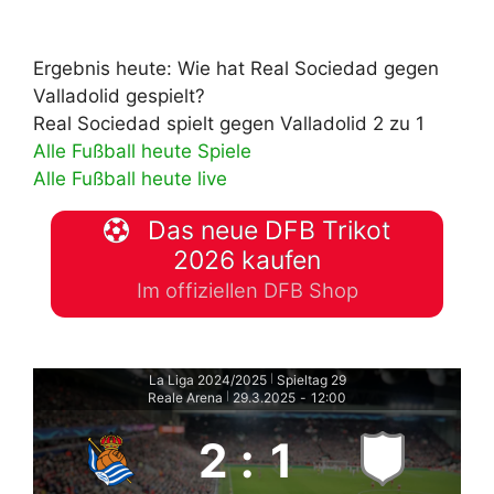
Ergebnis heute: Wie hat Real Sociedad gegen
Valladolid gespielt?
Real Sociedad spielt gegen Valladolid 2 zu 1
Alle Fußball heute Spiele
Alle Fußball heute live
Das neue DFB Trikot
2026 kaufen
Im offiziellen DFB Shop
La Liga 2024/2025
Spieltag 29
|
Reale Arena
29.3.2025
-
12:00
|
2
:
1