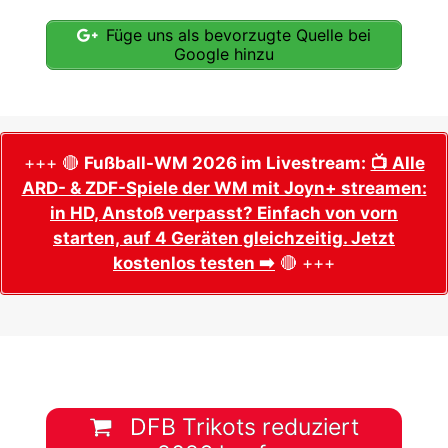
Füge uns als bevorzugte Quelle bei
Google hinzu
+++ 🔴
Fußball-WM 2026 im Livestream:
📺 Alle
ARD- & ZDF-Spiele der WM mit Joyn+ streamen:
in HD, Anstoß verpasst? Einfach von vorn
starten, auf 4 Geräten gleichzeitig. Jetzt
kostenlos testen ➡️
🔴 +++
DFB Trikots reduziert