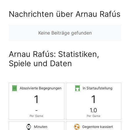
Nachrichten über Arnau Rafús
Keine Beiträge gefunden
Arnau Rafús: Statistiken,
Spiele und Daten
Absolvierte Begegnungen
In Startaufstellung
1
1
-
1.0
Per Game
Per Game
Minuten
Gegentore kassiert