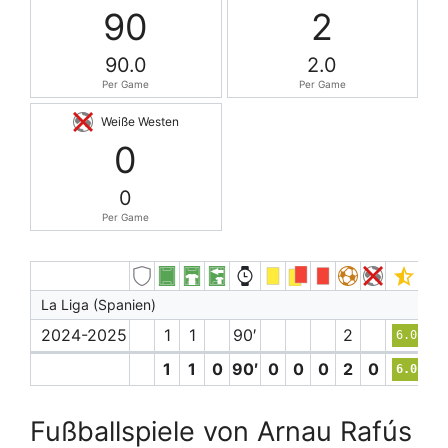
90
2
90.0
2.0
Per Game
Per Game
Weiße Westen
0
0
Per Game
La Liga (Spanien)
2024-2025
1
1
90′
2
6.0
1
1
0
90′
0
0
0
2
0
6.0
Fußballspiele von Arnau Rafús