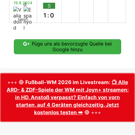
19.8.2024
S
1:0
Heim
Füge uns als bevorzugte Quelle bei
Google hinzu
+++ 🔴
Fußball-WM 2026 im Livestream:
📺 Alle
ARD- & ZDF-Spiele der WM mit Joyn+ streamen:
in HD, Anstoß verpasst? Einfach von vorn
starten, auf 4 Geräten gleichzeitig. Jetzt
kostenlos testen ➡️
🔴 +++