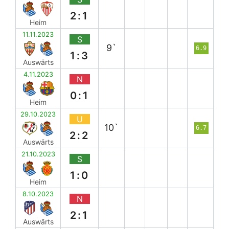
2:1
Heim
11.11.2023
S
9`
6.9
1:3
Auswärts
4.11.2023
N
0:1
Heim
29.10.2023
U
10`
6.7
2:2
Auswärts
21.10.2023
S
1:0
Heim
8.10.2023
N
2:1
Auswärts