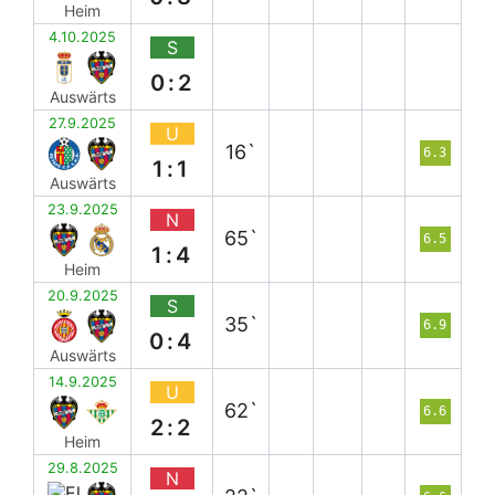
Heim
4.10.2025
S
0:2
Auswärts
27.9.2025
U
16`
6.3
1:1
Auswärts
23.9.2025
N
65`
6.5
1:4
Heim
20.9.2025
S
35`
6.9
0:4
Auswärts
14.9.2025
U
62`
6.6
2:2
Heim
29.8.2025
N