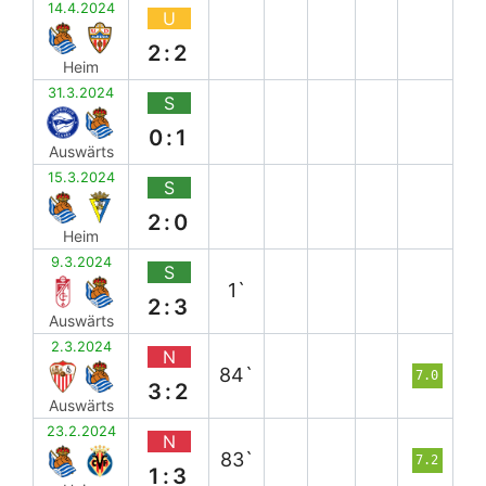
14.4.2024
U
2:2
Heim
31.3.2024
S
0:1
Auswärts
15.3.2024
S
2:0
Heim
9.3.2024
S
1`
2:3
Auswärts
2.3.2024
N
84`
7.0
3:2
Auswärts
23.2.2024
N
83`
7.2
1:3