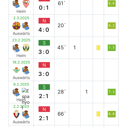
61`
6.6
0:1
Heim
2.3.2025
N
20`
6.2
4:0
Auswärts
23.2.2025
S
45`
1
7.5
3:0
Heim
16.2.2025
N
3:0
Auswärts
9.2.2025
S
28`
1
7.3
2:1
Heim
2.2.2025
N
66`
6.6
2:1
Auswärts