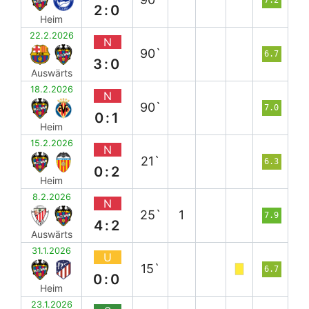
2:0
Heim
22.2.2026
N
90`
6.7
3:0
Auswärts
18.2.2026
N
90`
7.0
0:1
Heim
15.2.2026
N
21`
6.3
0:2
Heim
8.2.2026
N
25`
1
7.9
4:2
Auswärts
31.1.2026
U
15`
6.7
0:0
Heim
23.1.2026