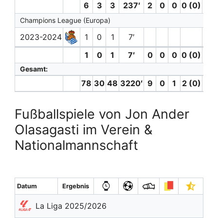
6
3
3
237′
2
0
0
0 (0)
1
Champions League (Europa)
2023-2024
1
0
1
7′
1
0
1
7′
0
0
0
0 (0)
0
Gesamt:
78
30
48
3220′
9
0
1
2 (0)
7
Fußballspiele von Jon Ander
Olasagasti im Verein &
Nationalmannschaft
Datum
Ergebnis
La Liga 2025/2026