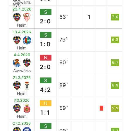
Auswärts
23.4.2026
S
63`
1
7.0
2:0
Heim
13.4.2026
S
79`
6.5
1:0
Heim
4.4.2026
N
90`
6.7
2:0
Auswärts
21.3.2026
S
89`
6.9
4:2
Heim
7.3.2026
U
59`
5.9
1:1
Heim
27.2.2026
S
90`
7.2