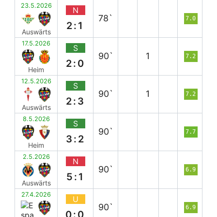
23.5.2026
N
78`
7.0
2:1
Auswärts
17.5.2026
S
90`
1
7.2
2:0
Heim
12.5.2026
S
90`
1
7.2
2:3
Auswärts
8.5.2026
S
90`
7.7
3:2
Heim
2.5.2026
N
90`
6.9
5:1
Auswärts
27.4.2026
U
90`
6.9
0:0