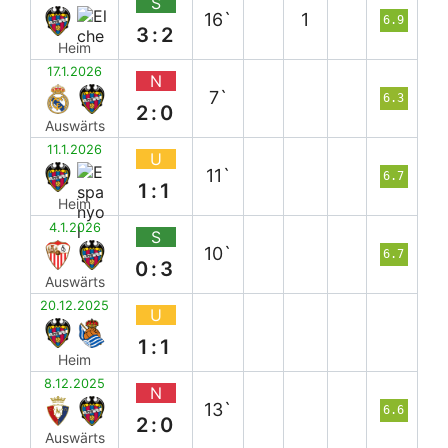
S
16`
1
6.9
3:2
Heim
17.1.2026
N
7`
6.3
2:0
Auswärts
11.1.2026
U
11`
6.7
1:1
Heim
4.1.2026
S
10`
6.7
0:3
Auswärts
20.12.2025
U
1:1
Heim
8.12.2025
N
13`
6.6
2:0
Auswärts