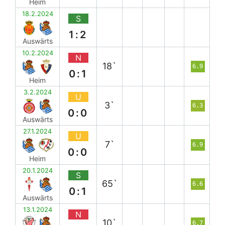
Heim
18.2.2024
S
1:2
Auswärts
10.2.2024
N
18`
6.9
0:1
Heim
3.2.2024
U
3`
6.3
0:0
Auswärts
27.1.2024
U
7`
6.9
0:0
Heim
20.1.2024
S
65`
6.6
0:1
Auswärts
13.1.2024
N
10`
6.7