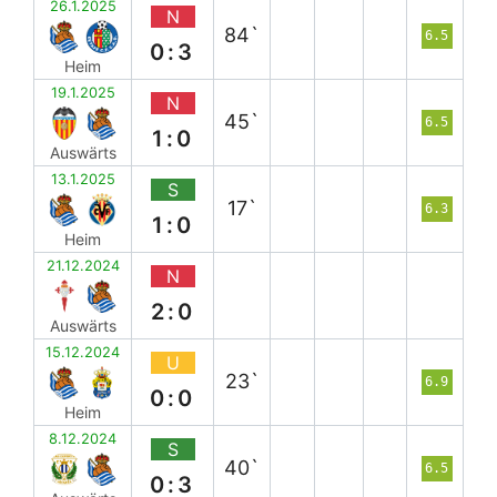
26.1.2025
N
84`
6.5
0:3
Heim
19.1.2025
N
45`
6.5
1:0
Auswärts
13.1.2025
S
17`
6.3
1:0
Heim
21.12.2024
N
2:0
Auswärts
15.12.2024
U
23`
6.9
0:0
Heim
8.12.2024
S
40`
6.5
0:3