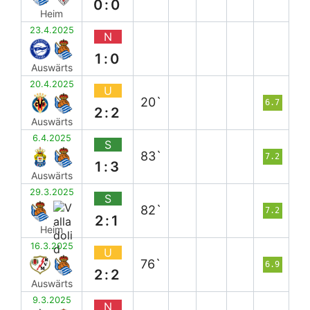
0:0
Heim
23.4.2025
N
1:0
Auswärts
20.4.2025
U
20`
6.7
2:2
Auswärts
6.4.2025
S
83`
7.2
1:3
Auswärts
29.3.2025
S
82`
7.2
2:1
Heim
16.3.2025
U
76`
6.9
2:2
Auswärts
9.3.2025
N