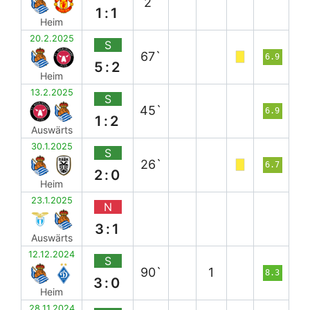
2`
1:1
Heim
20.2.2025
S
67`
6.9
5:2
Heim
13.2.2025
S
45`
6.9
1:2
Auswärts
30.1.2025
S
26`
6.7
2:0
Heim
23.1.2025
N
3:1
Auswärts
12.12.2024
S
90`
1
8.3
3:0
Heim
28.11.2024