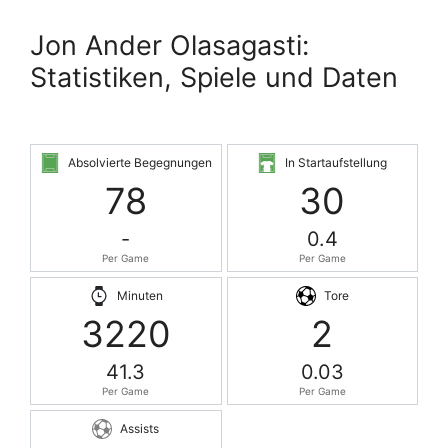
Jon Ander Olasagasti:
Statistiken, Spiele und Daten
Absolvierte Begegnungen
In Startaufstellung
78
30
-
0.4
Per Game
Per Game
Minuten
Tore
3220
2
41.3
0.03
Per Game
Per Game
Assists