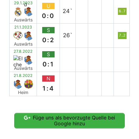
29.1.2023
U
24`
6.7
0:0
Auswärts
21.1.2023
S
26`
7.2
0:2
Auswärts
27.8.2022
S
0:1
Auswärts
21.8.2022
N
1:4
Heim
Füge uns als bevorzugte Quelle bei
Google hinzu