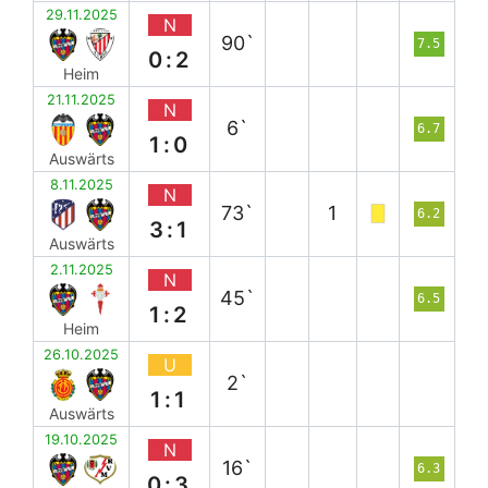
29.11.2025
N
90`
7.5
0:2
Heim
21.11.2025
N
6`
6.7
1:0
Auswärts
8.11.2025
N
73`
1
6.2
3:1
Auswärts
2.11.2025
N
45`
6.5
1:2
Heim
26.10.2025
U
2`
1:1
Auswärts
19.10.2025
N
16`
6.3
0:3