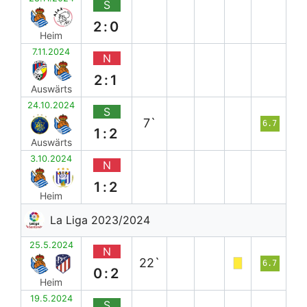
S
2:0
Heim
7.11.2024
N
2:1
Auswärts
24.10.2024
S
7`
6.7
1:2
Auswärts
3.10.2024
N
1:2
Heim
La Liga 2023/2024
25.5.2024
N
22`
6.7
0:2
Heim
19.5.2024
S