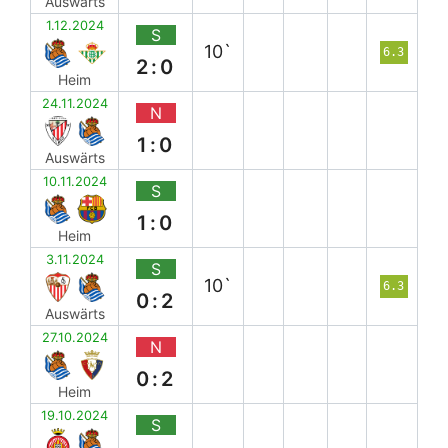
Auswärts
1.12.2024
S
10`
6.3
2:0
Heim
24.11.2024
N
1:0
Auswärts
10.11.2024
S
1:0
Heim
3.11.2024
S
10`
6.3
0:2
Auswärts
27.10.2024
N
0:2
Heim
19.10.2024
S