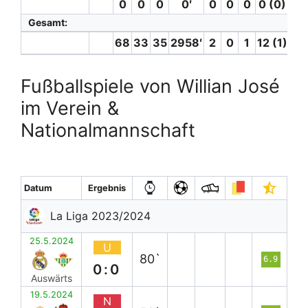
0
0
0
0′
0
0
0
0 (0)
0
Gesamt:
68
33
35
2958′
2
0
1
12 (1)
6
Fußballspiele von Willian José
im Verein &
Nationalmannschaft
Datum
Ergebnis
La Liga 2023/2024
25.5.2024
U
80`
6.9
0:0
Auswärts
19.5.2024
N