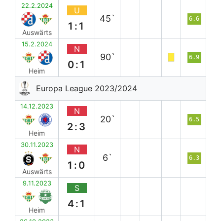
22.2.2024
U
45`
6.6
1:1
Auswärts
15.2.2024
N
90`
6.9
0:1
Heim
Europa League 2023/2024
14.12.2023
N
20`
6.5
2:3
Heim
30.11.2023
N
6`
6.3
1:0
Auswärts
9.11.2023
S
4:1
Heim