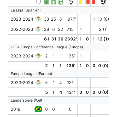
La Liga (Spanien)
2023-2024
33
25
8
1977′
1
10 (0)
5
2022-2023
28
6
22
715′
1
2 (1)
1
61
31
30
2692′
1
0
1
12 (1)
6
UEFA Europa Conference League (Europa)
2023-2024
2
1
1
135′
1
2
1
1
135′
1
0
0
0 (0)
0
Europa League (Europa)
2023-2024
5
1
4
131′
5
1
4
131′
0
0
0
0 (0)
0
Länderspiele (Welt)
2018
0
0
0′