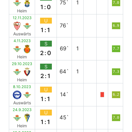
75`
1
7.0
1:0
Heim
12.11.2023
U
76`
6.9
1:1
Auswärts
4.11.2023
S
69`
1
7.7
2:0
Heim
29.10.2023
S
64`
1
7.3
2:1
Heim
8.10.2023
U
14`
6.2
1:1
Auswärts
24.9.2023
U
45`
7.0
1:1
Heim