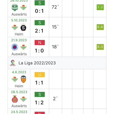
26.10.2023
S
72`
7.2
0:1
Auswärts
5.10.2023
S
15`
6.6
2:1
Heim
21.9.2023
N
18`
6.3
1:0
Auswärts
La Liga 2022/2023
4.6.2023
U
1:1
Heim
28.5.2023
S
2`
1:2
Auswärts
24.5.2023