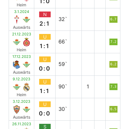
1:0
Heim
3.1.2024
N
32`
6.7
2:1
Auswärts
21.12.2023
U
66`
7.2
1:1
Heim
17.12.2023
U
59`
6.2
0:0
Auswärts
9.12.2023
U
90`
1
7.3
1:1
Heim
3.12.2023
U
30`
6.5
0:0
Auswärts
26.11.2023
S