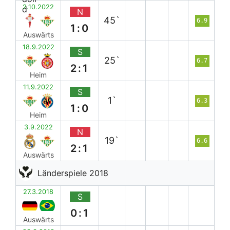
2.10.2022
N
45`
6.9
1:0
Auswärts
18.9.2022
S
25`
6.7
2:1
Heim
11.9.2022
S
1`
6.3
1:0
Heim
3.9.2022
N
19`
6.6
2:1
Auswärts
Länderspiele 2018
27.3.2018
S
0:1
Auswärts