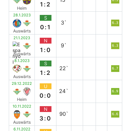
1:2
Heim
28.1.2023
S
3`
6.3
0:1
Auswärts
21.1.2023
N
9`
6.3
1:0
Auswärts
8.1.2023
S
22`
6.7
1:2
Auswärts
29.12.2022
U
24`
6.9
0:0
Heim
10.11.2022
N
90`
6.6
3:0
Auswärts
6.11.2022