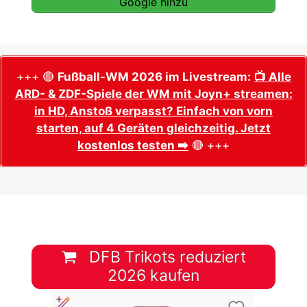
Google hinzu
+++ 🔴
Fußball-WM 2026 im Livestream:
📺 Alle
ARD- & ZDF-Spiele der WM mit Joyn+ streamen:
in HD, Anstoß verpasst? Einfach von vorn
starten, auf 4 Geräten gleichzeitig. Jetzt
kostenlos testen ➡️
🔴 +++
DFB Trikots reduziert
2026 kaufen