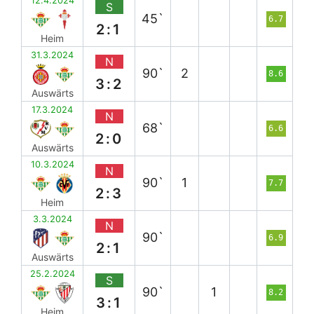
12.4.2024
S
45`
6.7
2:1
Heim
31.3.2024
N
90`
2
8.6
3:2
Auswärts
17.3.2024
N
68`
6.6
2:0
Auswärts
10.3.2024
N
90`
1
7.7
2:3
Heim
3.3.2024
N
90`
6.9
2:1
Auswärts
25.2.2024
S
90`
1
8.2
3:1
Heim