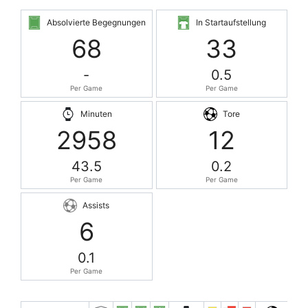
Absolvierte Begegnungen
In Startaufstellung
68
33
-
0.5
Per Game
Per Game
Minuten
Tore
2958
12
43.5
0.2
Per Game
Per Game
Assists
6
0.1
Per Game