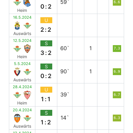
59`
6.6
0:2
Heim
16.5.2024
U
2:2
Auswärts
12.5.2024
S
60`
1
7.3
3:2
Heim
5.5.2024
S
90`
1
6.9
0:2
Auswärts
28.4.2024
U
39`
6.7
1:1
Heim
20.4.2024
S
14`
6.3
1:2
Auswärts