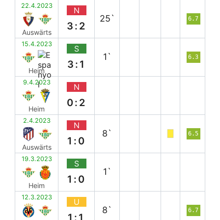
22.4.2023
N
25`
6.7
3:2
Auswärts
15.4.2023
S
1`
6.3
3:1
Heim
9.4.2023
N
0:2
Heim
2.4.2023
N
8`
6.5
1:0
Auswärts
19.3.2023
S
1`
1:0
Heim
12.3.2023
U
8`
6.7
1:1