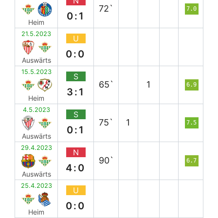
N
72`
7.0
0:1
Heim
21.5.2023
U
0:0
Auswärts
15.5.2023
S
65`
1
6.9
3:1
Heim
4.5.2023
S
75`
1
7.5
0:1
Auswärts
29.4.2023
N
90`
6.7
4:0
Auswärts
25.4.2023
U
0:0
Heim