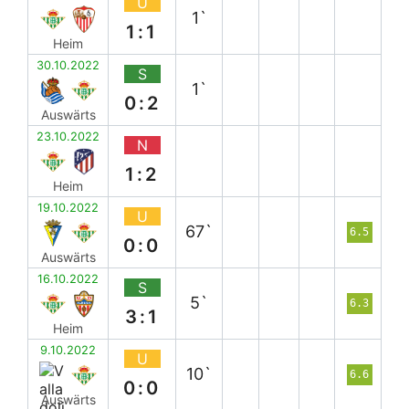
U
1`
1:1
Heim
30.10.2022
S
1`
0:2
Auswärts
23.10.2022
N
1:2
Heim
19.10.2022
U
67`
6.5
0:0
Auswärts
16.10.2022
S
5`
6.3
3:1
Heim
9.10.2022
U
10`
6.6
0:0
Auswärts