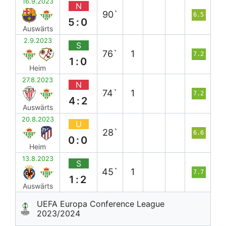
16.9.2023
N
90`
6.5
5:0
Auswärts
2.9.2023
S
76`
1
7.2
1:0
Heim
27.8.2023
N
74`
1
7.2
4:2
Auswärts
20.8.2023
U
28`
6.6
0:0
Heim
13.8.2023
S
45`
1
7.7
1:2
Auswärts
UEFA Europa Conference League
2023/2024