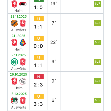
19`
6.7
1:0
Heim
22.11.2025
U
7`
6.3
1:1
Auswärts
7.11.2025
U
22`
6.6
0:0
Heim
2.11.2025
U
9`
6.2
1:1
Auswärts
26.10.2025
N
9`
6.5
2:3
Heim
18.10.2025
U
6`
6.5
3:3
Auswärts