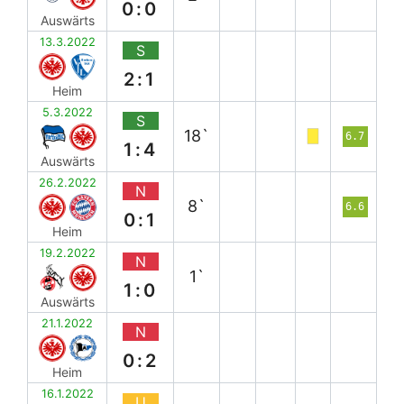
0:0
Auswärts
13.3.2022
S
2:1
Heim
5.3.2022
S
18`
6.7
1:4
Auswärts
26.2.2022
N
8`
6.6
0:1
Heim
19.2.2022
N
1`
1:0
Auswärts
21.1.2022
N
0:2
Heim
16.1.2022
U