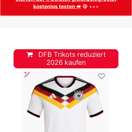
kostenlos testen ➡️
🔴 +++
DFB Trikots reduziert
2026 kaufen