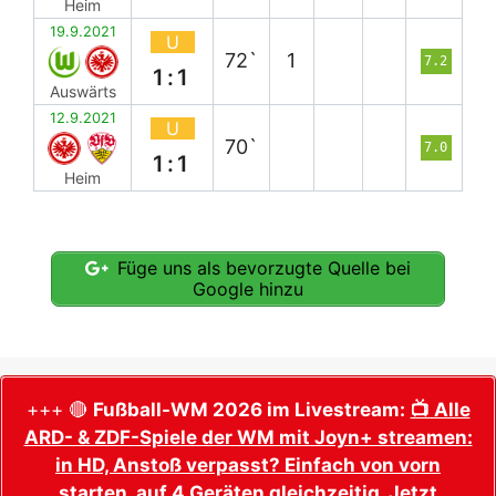
Heim
19.9.2021
U
72`
1
7.2
1:1
Auswärts
12.9.2021
U
70`
7.0
1:1
Heim
Füge uns als bevorzugte Quelle bei
Google hinzu
+++ 🔴
Fußball-WM 2026 im Livestream:
📺 Alle
ARD- & ZDF-Spiele der WM mit Joyn+ streamen:
in HD, Anstoß verpasst? Einfach von vorn
starten, auf 4 Geräten gleichzeitig. Jetzt