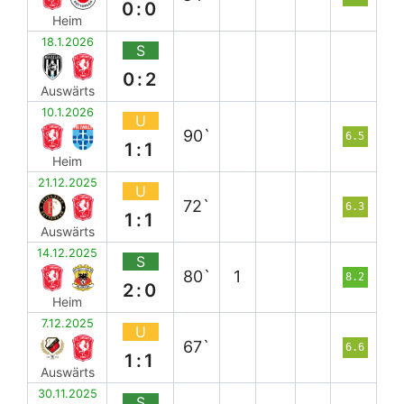
0:0
Heim
18.1.2026
S
0:2
Auswärts
10.1.2026
U
90`
6.5
1:1
Heim
21.12.2025
U
72`
6.3
1:1
Auswärts
14.12.2025
S
80`
1
8.2
2:0
Heim
7.12.2025
U
67`
6.6
1:1
Auswärts
30.11.2025
S