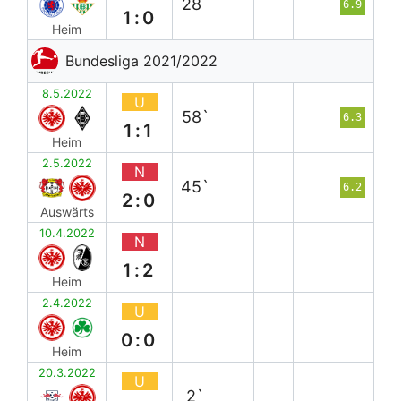
28`
6.9
1:0
Heim
Bundesliga 2021/2022
8.5.2022
U
58`
6.3
1:1
Heim
2.5.2022
N
45`
6.2
2:0
Auswärts
10.4.2022
N
1:2
Heim
2.4.2022
U
0:0
Heim
20.3.2022
U
2`