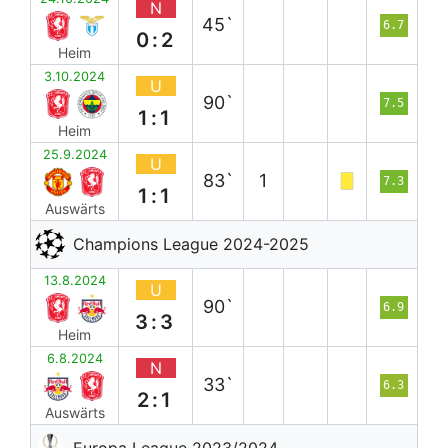
N
45`
6.7
0:2
Heim
3.10.2024
U
90`
7.5
1:1
Heim
25.9.2024
U
83`
1
7.3
1:1
Auswärts
Champions League 2024-2025
13.8.2024
U
90`
6.9
3:3
Heim
6.8.2024
N
33`
6.3
2:1
Auswärts
Europa League 2023/2024