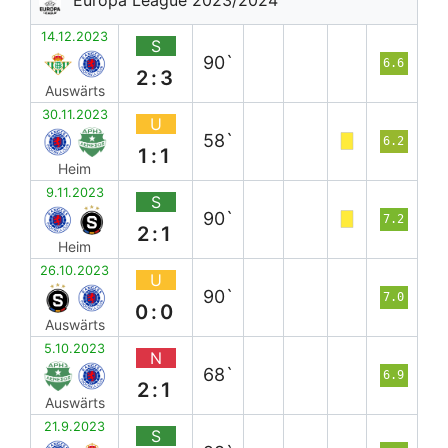
14.12.2023
S
90`
6.6
2:3
Auswärts
30.11.2023
U
58`
6.2
1:1
Heim
9.11.2023
S
90`
7.2
2:1
Heim
26.10.2023
U
90`
7.0
0:0
Auswärts
5.10.2023
N
68`
6.9
2:1
Auswärts
21.9.2023
S