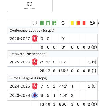
0.1
Per Game
Conference League (Europa)
2026-2027
0
0
0′
0
0
0
0′
0
0
0
0 (0)
0
Eredivisie (Niederlande)
2025-2026
25
17
8
1551′
5 (1)
7
25
17
8
1551′
0
0
0
5 (1)
7
Europa League (Europa)
2024-2025
7
5
2
442′
1
2 (0)
2023-2024
6
5
1
424′
2
13
10
3
866′
3
0
0
2 (0)
0