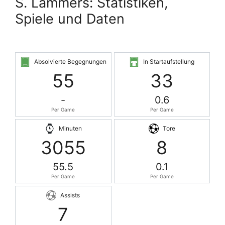
S. Lammers: Statistiken,
Spiele und Daten
Absolvierte Begegnungen
In Startaufstellung
55
33
-
0.6
Per Game
Per Game
Minuten
Tore
3055
8
55.5
0.1
Per Game
Per Game
Assists
7