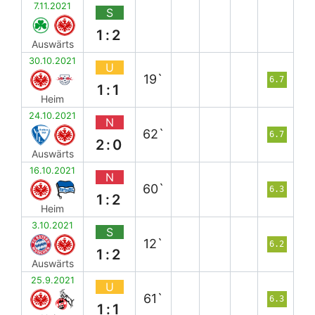
7.11.2021
S
1:2
Auswärts
30.10.2021
U
19`
6.7
1:1
Heim
24.10.2021
N
62`
6.7
2:0
Auswärts
16.10.2021
N
60`
6.3
1:2
Heim
3.10.2021
S
12`
6.2
1:2
Auswärts
25.9.2021
U
61`
6.3
1:1