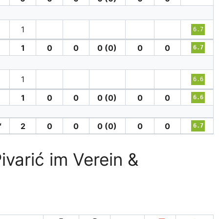
1
6.7
1
0
0
0 (0)
0
0
6.7
1
6.6
1
0
0
0 (0)
0
0
6.6
′
2
0
0
0 (0)
0
0
6.7
ivarić im Verein &