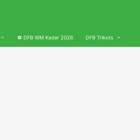
⚽ DFB WM Kader 2026
DFB Trikots
 & Tabelle
Frauenfußball heute
Deutschland Frauen Fußball Nationalmannschaft
 & Tabelle
Deutschland Frauen Länderspiele 2026 – DFB Spielplan
2026
lplan &
Deutschland Frauen Länderspiele 2025 – DFB Spielplan
2025
lplan &
Deutsche Frauen Nationalmannschaft DFB Kader 2025 &
Erfolge
elplan &