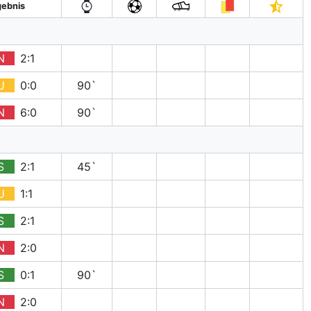
gebnis
N
2:1
U
0:0
90`
N
6:0
90`
S
2:1
45`
U
1:1
S
2:1
N
2:0
S
0:1
90`
N
2:0