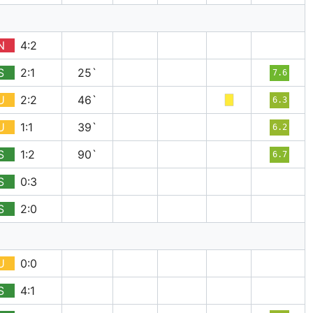
N
4:2
S
2:1
25`
7.6
U
2:2
46`
6.3
U
1:1
39`
6.2
S
1:2
90`
6.7
S
0:3
S
2:0
U
0:0
S
4:1