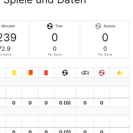
Minuten
Tore
Assists
239
0
0
72.9
0
0
er Game
Per Game
Per Game
0
0
0
0 (0)
0
0
0
0
0
0 (0)
0
0