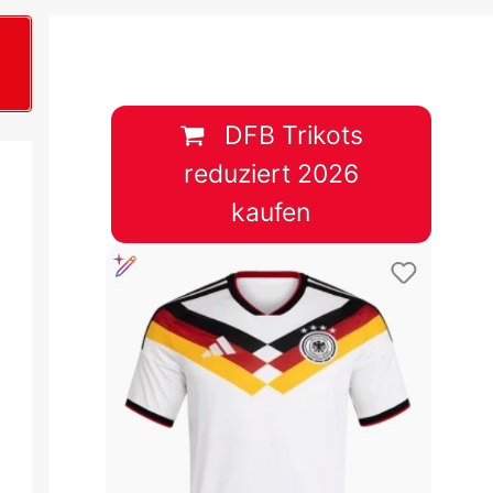
B
plan &
lplan &
DFB Trikots
reduziert 2026
lplan &
kaufen
 & Tabelle
 & Tabelle
 & Tabelle
 & Tabelle