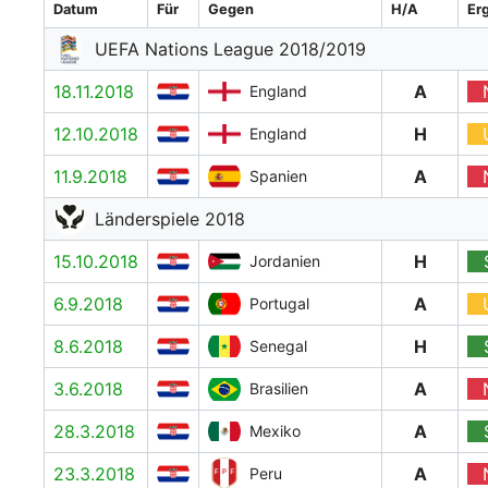
Datum
Für
Gegen
H/A
Er
UEFA Nations League 2018/2019
18.11.2018
A
England
12.10.2018
H
England
11.9.2018
A
Spanien
Länderspiele 2018
15.10.2018
H
Jordanien
6.9.2018
A
Portugal
8.6.2018
H
Senegal
3.6.2018
A
Brasilien
28.3.2018
A
Mexiko
23.3.2018
A
Peru