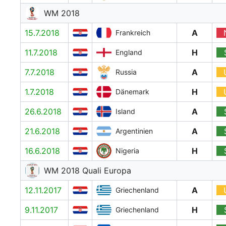
WM 2018
15.7.2018
A
Frankreich
11.7.2018
H
England
7.7.2018
A
Russia
1.7.2018
H
Dänemark
26.6.2018
A
Island
21.6.2018
A
Argentinien
16.6.2018
H
Nigeria
WM 2018 Quali Europa
12.11.2017
A
Griechenland
9.11.2017
H
Griechenland