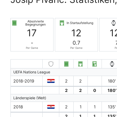
Absolvierte
In Startaufstellung
Begegnungen
17
12
1
-
0.7
Per Game
Per Game
P
UEFA Nations League
2018-2019
2
2
180′
2
2
0
180′
Länderspiele (Welt)
2018
2
1
1
135′
2
1
1
135′