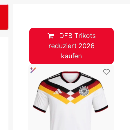
B
plan &
lplan &
DFB Trikots
reduziert 2026
lplan &
kaufen
 & Tabelle
 & Tabelle
 & Tabelle
 & Tabelle