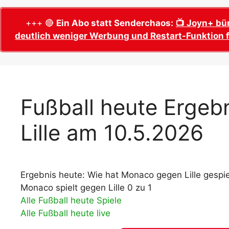
WM 2026 Sech
Termine, Ans
Wer wird Fußball-Weltmeister 2026?
+++ 🔴
Ein Abo statt Senderchaos:
📺 Joyn+ bü
deutlich weniger Werbung und Restart-Funktion f
WM 2026 Acht
Alle WM 2026 Trainer
Termine, Ans
Panini WM 2026 Sticker
WM 2026 Vier
Spielorte, T
Panini WM 2026 Stickerkollektion
WM 2026 Halb
Alle Fußball Weltmeister
Fußball heute Ergeb
Anstoßzeiten
Adidas Trionda: offizielle WM 2026
Lille am 10.5.2026
WM 2026 Spie
Spielball
Spielort Mia
Alle Nationalspieler der FIFA Fußball WM
WM 2026 Fina
2026
Weltmeister, 
Ergebnis heute: Wie hat Monaco gegen Lille gespie
WM 2026 Qualifikation in Europa: Tabelle
Fußball WM 
& Spielplan
Monaco spielt gegen Lille 0 zu 1
Ausfüllen &
Alle Fußball heute Spiele
Alle Fußball heute live
Fußball WM 20
PDF zum Dow