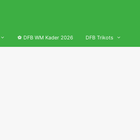
⚽ DFB WM Kader 2026
DFB Trikots
 & Tabelle
Frauenfußball heute
Deutschland Frauen Fußball Nationalmannschaft
 & Tabelle
Deutschland Frauen Länderspiele 2026 – DFB Spielplan
2026
lplan &
Deutschland Frauen Länderspiele 2025 – DFB Spielplan
2025
lplan &
Deutsche Frauen Nationalmannschaft DFB Kader 2025 &
Erfolge
elplan &