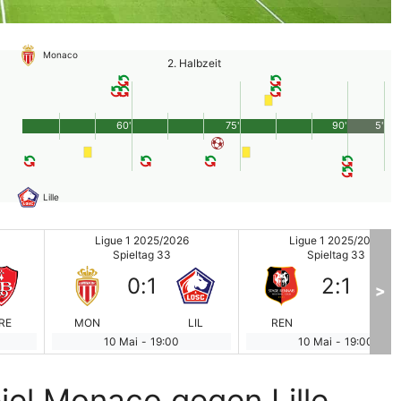
Monaco
2. Halbzeit
60'
75'
90'
5'
Lille
Ligue 1 2025/2026
Ligue 1 2025/2026
Spieltag 33
Spieltag 33
0
:
1
2
:
1
>
RE
MON
LIL
REN
PAR
10 Mai
-
19:00
10 Mai
-
19:00
iel Monaco gegen Lille