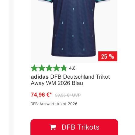
Ligue 1 2025/2026
Ligue 1 2025/2026
Spieltag 33
Spieltag 33
2
:
1
2
:
1
DFB-Auswärtstrikot 2026
TOU
LYO
AUX
NIC
10 Mai
-
19:00
10 Mai
-
19:00
DFB Trikots