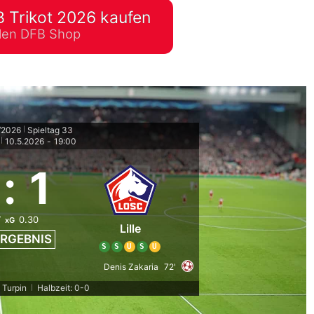
 Trikot 2026 kaufen
lplan Excel – kostenlos
ellen DFB Shop
 automatisch ausfüllen
/2026
Spieltag 33
|
10.5.2026
-
19:00
|
:
1
7
0.30
xG
Lille
RGEBNIS
S
S
U
S
U
Denis Zakaria
72'
 Turpin
Halbzeit: 0-0
|