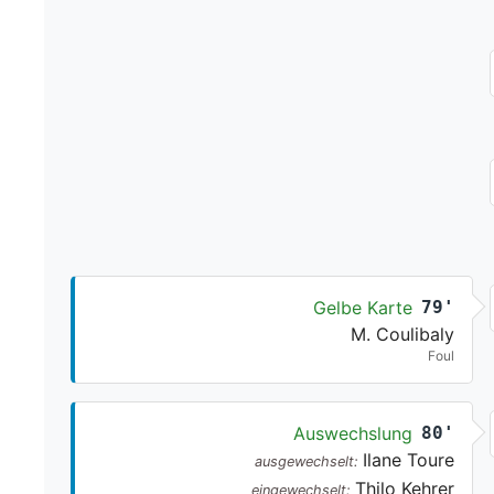
Gelbe Karte
79'
M. Coulibaly
Foul
Auswechslung
80'
Ilane Toure
ausgewechselt:
Thilo Kehrer
eingewechselt: