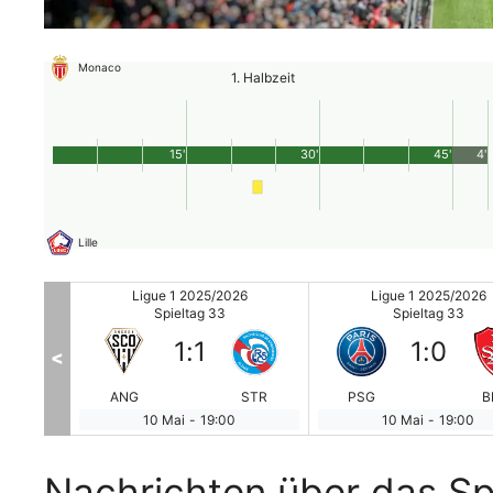
Monaco
1. Halbzeit
15'
30'
45'
4'
Lille
26
Ligue 1 2025/2026
Ligue 1 2025/2026
Spieltag 33
Spieltag 33
1
:
1
1
:
0
<
NAN
ANG
STR
PSG
B
10 Mai
-
19:00
10 Mai
-
19:00
Nachrichten über das Sp