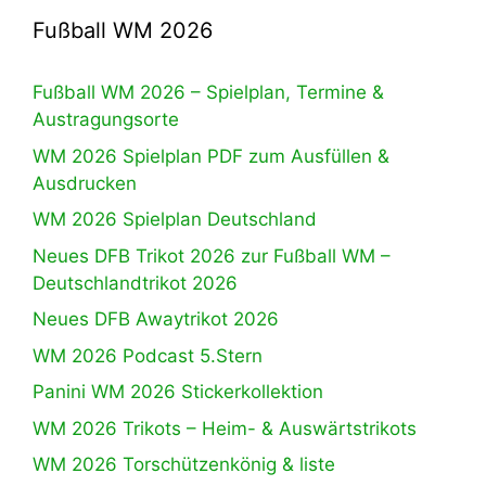
Fußball WM 2026
Fußball WM 2026 – Spielplan, Termine &
Austragungsorte
WM 2026 Spielplan PDF zum Ausfüllen &
Ausdrucken
WM 2026 Spielplan Deutschland
Neues DFB Trikot 2026 zur Fußball WM –
Deutschlandtrikot 2026
Neues DFB Awaytrikot 2026
WM 2026 Podcast 5.Stern
Panini WM 2026 Stickerkollektion
WM 2026 Trikots – Heim- & Auswärtstrikots
WM 2026 Torschützenkönig & liste