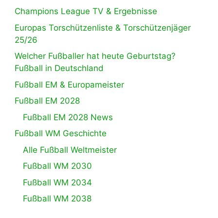
Champions League TV & Ergebnisse
Europas Torschützenliste & Torschützenjäger
25/26
Welcher Fußballer hat heute Geburtstag?
Fußball in Deutschland
Fußball EM & Europameister
Fußball EM 2028
Fußball EM 2028 News
Fußball WM Geschichte
Alle Fußball Weltmeister
Fußball WM 2030
Fußball WM 2034
Fußball WM 2038