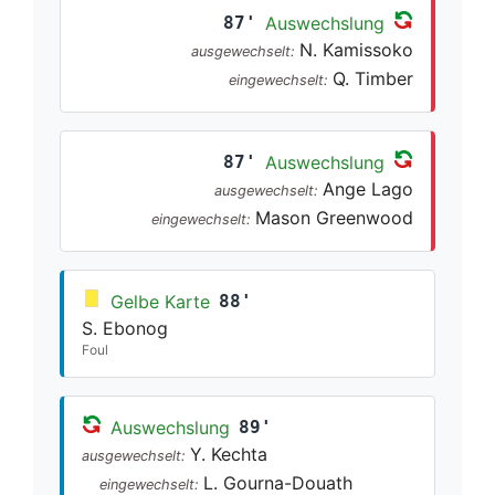
87'
Auswechslung
N. Kamissoko
ausgewechselt:
Q. Timber
eingewechselt:
87'
Auswechslung
Ange Lago
ausgewechselt:
Mason Greenwood
eingewechselt:
Gelbe Karte
88'
S. Ebonog
Foul
Auswechslung
89'
Y. Kechta
ausgewechselt:
L. Gourna-Douath
eingewechselt: