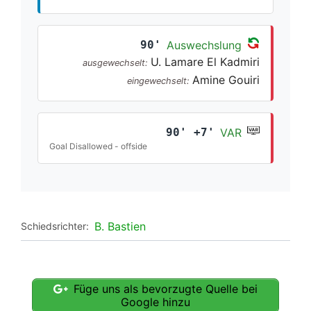
90'
Auswechslung
U. Lamare El Kadmiri
ausgewechselt:
Amine Gouiri
eingewechselt:
90' +7'
VAR
Goal Disallowed - offside
B. Bastien
Schiedsrichter:
Füge uns als bevorzugte Quelle bei
Google hinzu