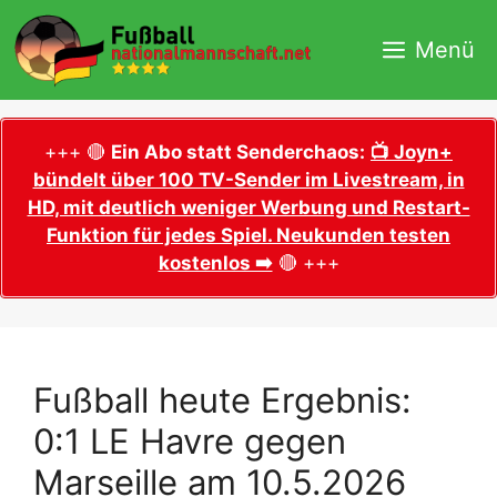
Zum
Inhalt
Menü
springen
+++ 🔴
Ein Abo statt Senderchaos:
📺 Joyn+
bündelt über 100 TV-Sender im Livestream, in
HD, mit deutlich weniger Werbung und Restart-
Funktion für jedes Spiel. Neukunden testen
kostenlos ➡️
🔴 +++
Fußball heute Ergebnis:
0:1 LE Havre gegen
Marseille am 10.5.2026