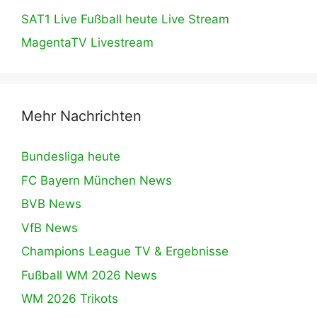
SAT1 Live Fußball heute Live Stream
MagentaTV Livestream
Mehr Nachrichten
Bundesliga heute
FC Bayern München News
BVB News
VfB News
Champions League TV & Ergebnisse
Fußball WM 2026 News
WM 2026 Trikots