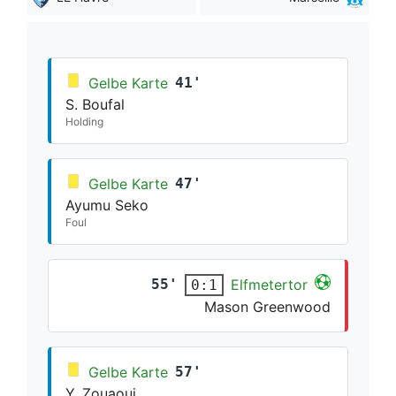
Gelbe Karte
41'
S. Boufal
Holding
Gelbe Karte
47'
Ayumu Seko
Foul
55'
Elfmetertor
0:1
Mason Greenwood
Gelbe Karte
57'
Y. Zouaoui