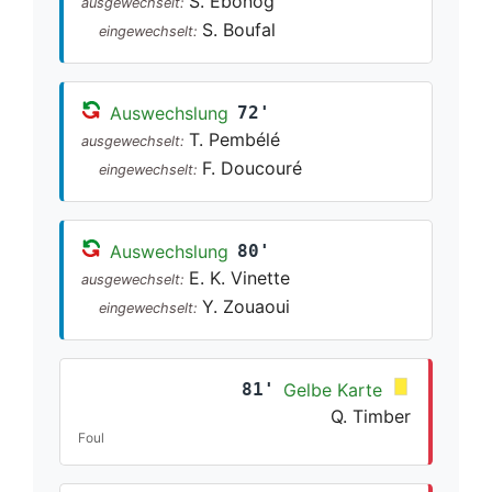
S. Ebonog
ausgewechselt:
S. Boufal
eingewechselt:
Auswechslung
72'
T. Pembélé
ausgewechselt:
F. Doucouré
eingewechselt:
Auswechslung
80'
E. K. Vinette
ausgewechselt:
Y. Zouaoui
eingewechselt:
81'
Gelbe Karte
Q. Timber
Foul