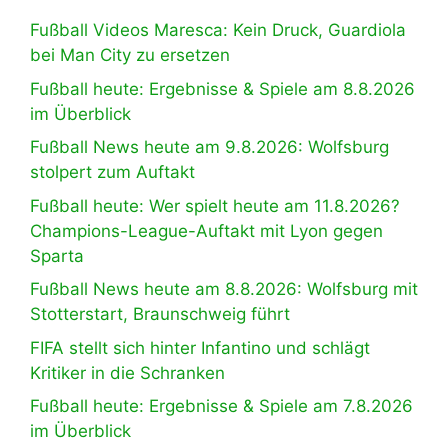
Fußball Videos Maresca: Kein Druck, Guardiola
bei Man City zu ersetzen
Fußball heute: Ergebnisse & Spiele am 8.8.2026
im Überblick
Fußball News heute am 9.8.2026: Wolfsburg
stolpert zum Auftakt
Fußball heute: Wer spielt heute am 11.8.2026?
Champions-League-Auftakt mit Lyon gegen
Sparta
Fußball News heute am 8.8.2026: Wolfsburg mit
Stotterstart, Braunschweig führt
FIFA stellt sich hinter Infantino und schlägt
Kritiker in die Schranken
Fußball heute: Ergebnisse & Spiele am 7.8.2026
im Überblick