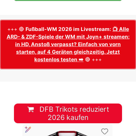
+++ 🔴
Fußball-WM 2026 im Livestream:
📺 Alle
ARD- & ZDF-Spiele der WM mit Joyn+ streamen:
in HD, Anstoß verpasst? Einfach von vorn
starten, auf 4 Geräten gleichzeitig. Jetzt
kostenlos testen ➡️
🔴 +++
DFB Trikots reduziert
2026 kaufen