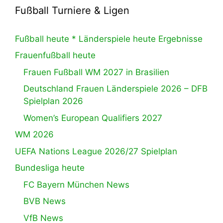
Fußball Turniere & Ligen
Fußball heute * Länderspiele heute Ergebnisse
Frauenfußball heute
Frauen Fußball WM 2027 in Brasilien
Deutschland Frauen Länderspiele 2026 – DFB
Spielplan 2026
Women’s European Qualifiers 2027
WM 2026
UEFA Nations League 2026/27 Spielplan
Bundesliga heute
FC Bayern München News
BVB News
VfB News