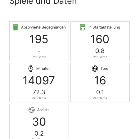
Spiele und Daten
Absolvierte Begegnungen
In Startaufstellung
195
160
-
0.8
Per Game
Per Game
Minuten
Tore
14097
16
72.3
0.1
Per Game
Per Game
Assists
30
0.2