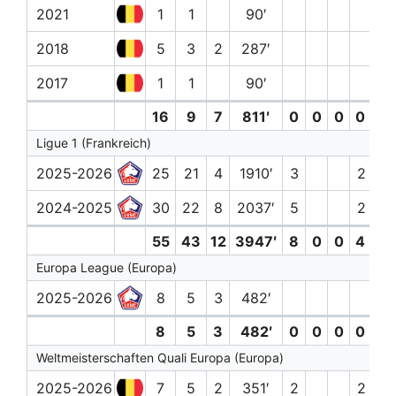
2021
1
1
90′
2018
5
3
2
287′
2017
1
1
90′
16
9
7
811′
0
0
0
0 (0)
Ligue 1 (Frankreich)
2025-2026
25
21
4
1910′
3
2 (0)
2024-2025
30
22
8
2037′
5
2 (0)
55
43
12
3947′
8
0
0
4 (0)
Europa League (Europa)
2025-2026
8
5
3
482′
8
5
3
482′
0
0
0
0 (0)
Weltmeisterschaften Quali Europa (Europa)
2025-2026
7
5
2
351′
2
2 (0)