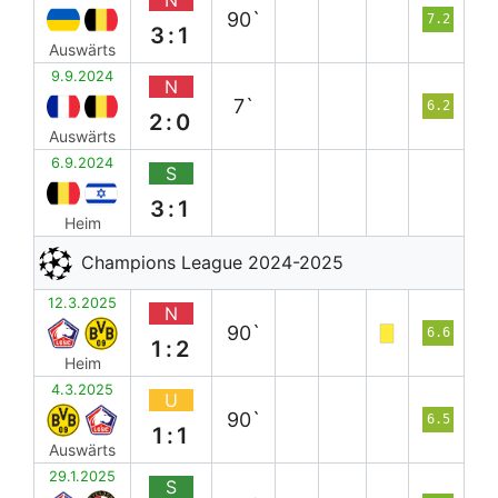
N
90`
7.2
3:1
Auswärts
9.9.2024
N
7`
6.2
2:0
Auswärts
6.9.2024
S
3:1
Heim
Champions League 2024-2025
12.3.2025
N
90`
6.6
1:2
Heim
4.3.2025
U
90`
6.5
1:1
Auswärts
29.1.2025
S