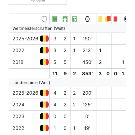
Per Game
Weltmeisterschaften (Welt)
2025-2026
3
2
1
190′
2022
3
2
1
213′
1
2018
5
5
450′
2
1 (0)
11
9
2
853′
3
0
0
1 (0)
Länderspiele (Welt)
2025-2026
4
2
2
200′
2024
4
2
2
125′
2023
0
0
0′
2022
1
0
1
19′