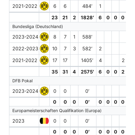
2021-2022
6
6
484′
1
23
21
2
1828′
6
0
0
0 (0)
Bundesliga (Deutschland)
2023-2024
8
7
1
588′
2022-2023
10
7
3
582′
2
2021-2022
17
17
1405′
4
2 (0)
35
31
4
2575′
6
0
0
2 (0)
DFB Pokal
2023-2024
0
0
0′
0
0
0
0′
0
0
0
0 (0)
Europameisterschaften Qualifikation (Europa)
2023
0
0
0′
0
0
0
0′
0
0
0
0 (0)