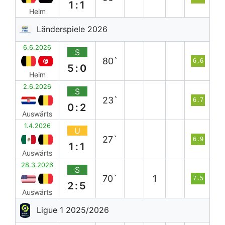
1:1
Heim
Länderspiele 2026
6.6.2026
S
80`
6.6
5:0
Heim
2.6.2026
S
23`
6.7
0:2
Auswärts
1.4.2026
U
27`
6.9
1:1
Auswärts
28.3.2026
S
70`
1
7.5
2:5
Auswärts
Ligue 1 2025/2026