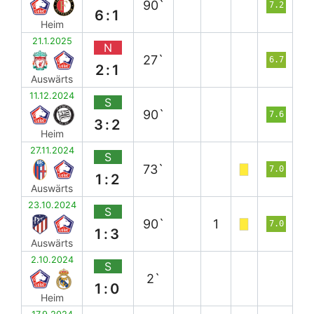
90`
7.2
6:1
Heim
21.1.2025
N
27`
6.7
2:1
Auswärts
11.12.2024
S
90`
7.6
3:2
Heim
27.11.2024
S
73`
7.0
1:2
Auswärts
23.10.2024
S
90`
1
7.0
1:3
Auswärts
2.10.2024
S
2`
1:0
Heim