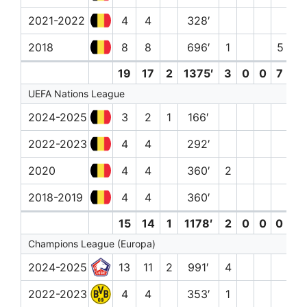
2021-2022
4
4
328′
2018
8
8
696′
1
5 (0)
19
17
2
1375′
3
0
0
7 (0)
UEFA Nations League
2024-2025
3
2
1
166′
2022-2023
4
4
292′
2020
4
4
360′
2
2018-2019
4
4
360′
15
14
1
1178′
2
0
0
0 (0)
Champions League (Europa)
2024-2025
13
11
2
991′
4
2022-2023
4
4
353′
1