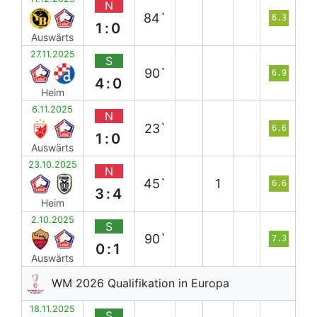
N
84`
6.3
1:0
Auswärts
27.11.2025
S
90`
6.9
4:0
Heim
6.11.2025
N
23`
6.6
1:0
Auswärts
23.10.2025
N
45`
1
6.6
3:4
Heim
2.10.2025
S
90`
7.3
0:1
Auswärts
WM 2026 Qualifikation in Europa
18.11.2025
S