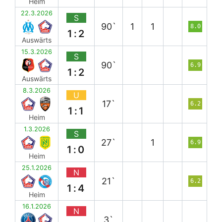
Heim
22.3.2026
S
90`
1
1
8.0
1:2
Auswärts
15.3.2026
S
90`
6.9
1:2
Auswärts
8.3.2026
U
17`
6.2
1:1
Heim
1.3.2026
S
27`
1
6.9
1:0
Heim
25.1.2026
N
21`
6.2
1:4
Heim
16.1.2026
N
3`