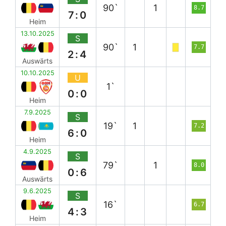
90`
1
8.7
7:0
Heim
13.10.2025
S
90`
1
7.7
2:4
Auswärts
10.10.2025
U
1`
0:0
Heim
7.9.2025
S
19`
1
7.2
6:0
Heim
4.9.2025
S
79`
1
8.0
0:6
Auswärts
9.6.2025
S
16`
6.7
4:3
Heim