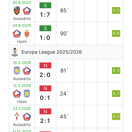
30.8.2025
S
85`
6.5
1:7
Auswärts
24.8.2025
S
90`
6.6
1:0
Heim
Europa League 2025/2026
19.3.2026
N
81`
6.9
2:0
Auswärts
12.3.2026
N
24`
6.7
0:1
Heim
22.1.2026
N
45`
6.2
2:1
Auswärts
11.12.2025