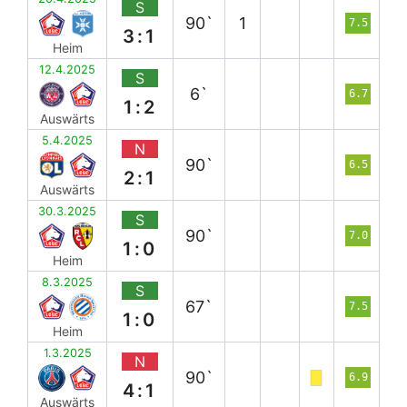
S
90`
1
7.5
3:1
Heim
12.4.2025
S
6`
6.7
1:2
Auswärts
5.4.2025
N
90`
6.5
2:1
Auswärts
30.3.2025
S
90`
7.0
1:0
Heim
8.3.2025
S
67`
7.5
1:0
Heim
1.3.2025
N
90`
6.9
4:1
Auswärts