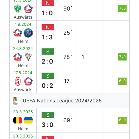
13.9.2024
N
90`
7.6
1:0
Auswärts
1.9.2024
N
25`
1:3
Heim
24.8.2024
S
78`
1
7.9
2:0
Heim
17.8.2024
S
17`
6.9
0:2
Auswärts
UEFA Nations League 2024/2025
23.3.2025
S
69`
6.9
3:0
Heim
20.3.2025