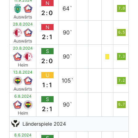
17.9.2024
N
64`
7.0
2:0
Auswärts
28.8.2024
N
90`
6.5
2:1
Auswärts
20.8.2024
S
90`
7.3
2:0
Heim
13.8.2024
U
105`
7.2
1:1
Auswärts
6.8.2024
S
90`
6.7
2:1
Heim
Länderspiele 2024
8.6.2024