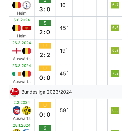
S
16`
6.7
3:0
Heim
5.6.2024
S
45`
6.6
2:0
Heim
26.3.2024
U
19`
6.3
2:2
Auswärts
23.3.2024
U
45`
7.2
0:0
Auswärts
Bundesliga 2023/2024
2.2.2024
U
59`
6.5
0:0
Auswärts
28.1.2024
S