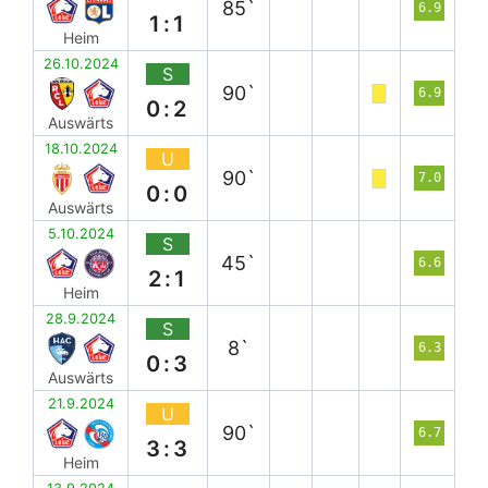
85`
6.9
1:1
Heim
26.10.2024
S
90`
6.9
0:2
Auswärts
18.10.2024
U
90`
7.0
0:0
Auswärts
5.10.2024
S
45`
6.6
2:1
Heim
28.9.2024
S
8`
6.3
0:3
Auswärts
21.9.2024
U
90`
6.7
3:3
Heim