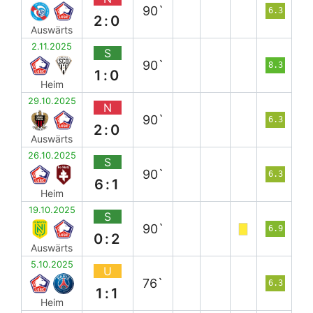
90`
6.3
2:0
Auswärts
2.11.2025
S
90`
8.3
1:0
Heim
29.10.2025
N
90`
6.3
2:0
Auswärts
26.10.2025
S
90`
6.3
6:1
Heim
19.10.2025
S
90`
6.9
0:2
Auswärts
5.10.2025
U
76`
6.3
1:1
Heim