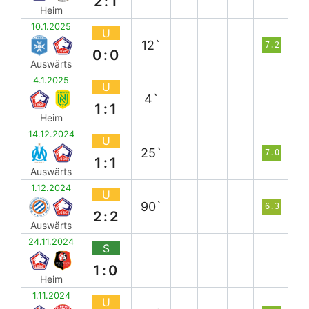
2:1
Heim
10.1.2025
U
12`
7.2
0:0
Auswärts
4.1.2025
U
4`
1:1
Heim
14.12.2024
U
25`
7.0
1:1
Auswärts
1.12.2024
U
90`
6.3
2:2
Auswärts
24.11.2024
S
1:0
Heim
1.11.2024
U