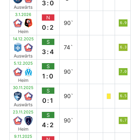
3:0
Auswärts
3.1.2026
N
90`
6.9
0:2
Heim
14.12.2025
S
74`
6.3
3:4
Auswärts
5.12.2025
S
90`
7.0
1:0
Heim
30.11.2025
S
90`
6.5
0:1
Auswärts
23.11.2025
S
90`
6.7
4:2
Heim
9.11.2025
N