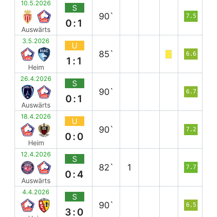
10.5.2026
S
90`
7.5
0:1
Auswärts
3.5.2026
U
85`
6.6
1:1
Heim
26.4.2026
S
90`
6.7
0:1
Auswärts
18.4.2026
U
90`
7.2
0:0
Heim
12.4.2026
S
82`
1
7.7
0:4
Auswärts
4.4.2026
S
90`
6.5
3:0