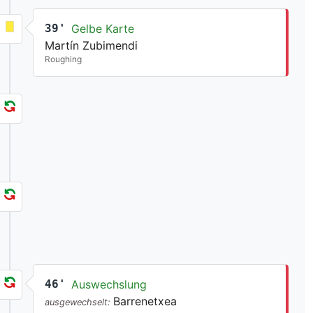
39'
Gelbe Karte
Martín Zubimendi
Roughing
46'
Auswechslung
Barrenetxea
ausgewechselt: