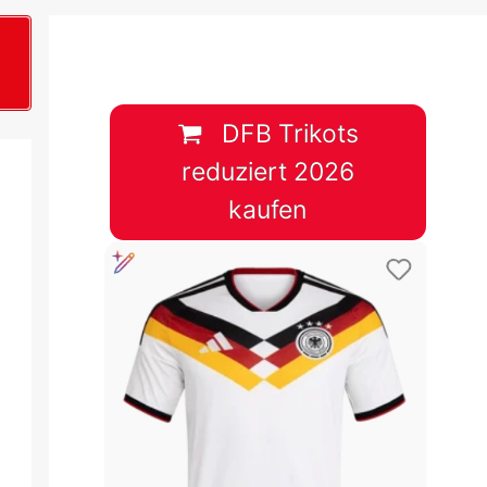
B
plan &
lplan &
DFB Trikots
reduziert 2026
lplan &
kaufen
 & Tabelle
 & Tabelle
 & Tabelle
 & Tabelle