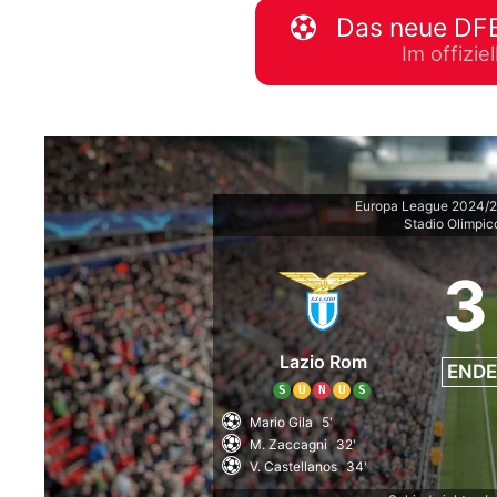
Das neue DFB
WM 2026 Spie
Im offizi
downloaden &
Europa League 2024/2
Stadio Olimpic
3
Lazio Rom
ENDE
S
U
N
U
S
Mario Gila
5'
M. Zaccagni
32'
V. Castellanos
34'