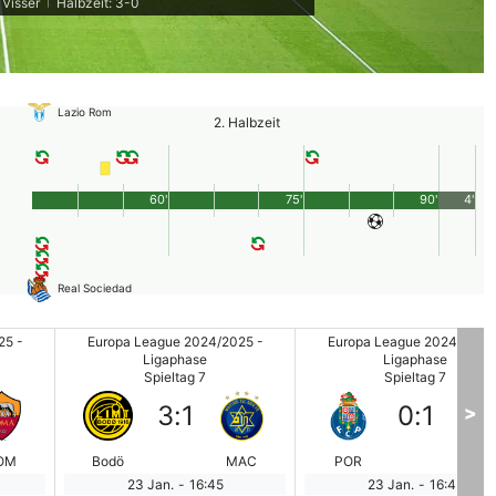
 Visser
Halbzeit: 3-0
|
Lazio Rom
2. Halbzeit
60'
75'
90'
4'
Real Sociedad
25 -
Europa League 2024/2025 -
Europa League 2024/2025
Ligaphase
Ligaphase
Spieltag 7
Spieltag 7
3
:
1
0
:
1
>
OM
Bodö
MAC
POR
OLY
23 Jan.
-
16:45
23 Jan.
-
16:45