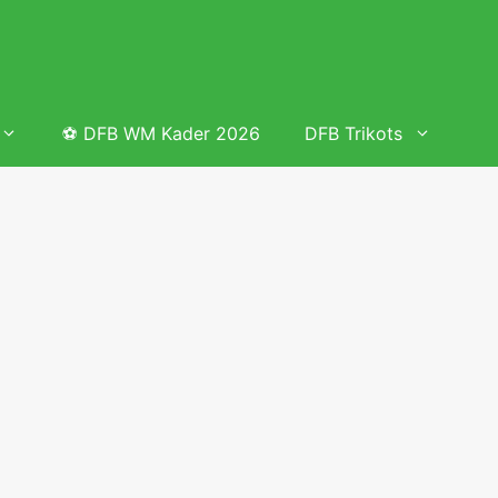
⚽ DFB WM Kader 2026
DFB Trikots
 & Tabelle
Frauenfußball heute
Deutschland Frauen Fußball Nationalmannschaft
 & Tabelle
Deutschland Frauen Länderspiele 2026 – DFB Spielplan
2026
lplan &
Deutschland Frauen Länderspiele 2025 – DFB Spielplan
2025
lplan &
Deutsche Frauen Nationalmannschaft DFB Kader 2025 &
Erfolge
elplan &