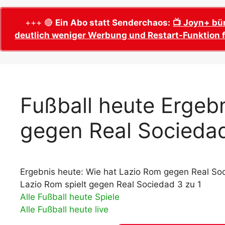
WM 2026 Sech
Termine, Ans
Wer wird Fußball-Weltmeister 2026?
+++ 🔴
Ein Abo statt Senderchaos:
📺 Joyn+ bü
deutlich weniger Werbung und Restart-Funktion f
WM 2026 Acht
Alle WM 2026 Trainer
Termine, Ans
Panini WM 2026 Sticker
WM 2026 Vier
Spielorte, T
Panini WM 2026 Stickerkollektion
WM 2026 Halb
Alle Fußball Weltmeister
Fußball heute Ergeb
Anstoßzeiten
Adidas Trionda: offizielle WM 2026
gegen Real Socieda
WM 2026 Spie
Spielball
Spielort Mia
Alle Nationalspieler der FIFA Fußball WM
WM 2026 Fina
2026
Weltmeister, 
Ergebnis heute: Wie hat Lazio Rom gegen Real Soc
WM 2026 Qualifikation in Europa: Tabelle
Fußball WM 
& Spielplan
Lazio Rom spielt gegen Real Sociedad 3 zu 1
Ausfüllen &
Alle Fußball heute Spiele
Alle Fußball heute live
Fußball WM 20
PDF zum Dow