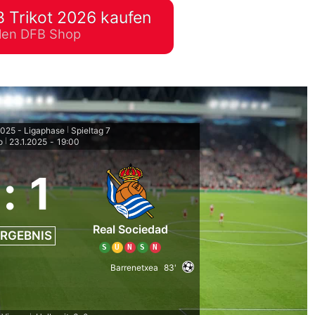
 Trikot 2026 kaufen
lplan Excel – kostenlos
ellen DFB Shop
 automatisch ausfüllen
025 - Ligaphase
Spieltag 7
|
o
23.1.2025
-
19:00
|
:
1
Real Sociedad
RGEBNIS
S
U
N
S
N
Barrenetxea
83'