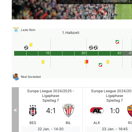
Schiedsrichter: L.
Lazio Rom
1. Halbzeit
15'
30'
45'
4'
Real Sociedad
2025 -
Europa League 2024/2025 -
Europa League 2024/20
Ligaphase
Ligaphase
Spieltag 7
Spieltag 7
4
:
1
1
:
0
<
DIN
BES
BIL
ALK
R
22 Jan.
-
14:30
23 Jan.
-
16:45