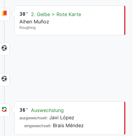
30'
2. Gelbe > Rote Karte
Aihen Muñoz
Roughing
36'
Auswechslung
Javi López
ausgewechselt:
Brais Méndez
eingewechselt: