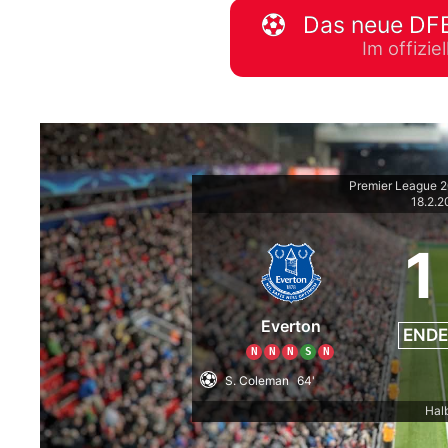
Das neue DFB
WM 2026 Spie
Im offizi
downloaden &
Premier League 
18.2.
1
Everton
ENDE
N
N
N
S
N
S. Coleman
64'
Halb