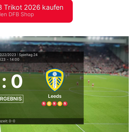
 Trikot 2026 kaufen
lplan Excel – kostenlos
ellen DFB Shop
 automatisch ausfüllen
2022/2023
Spieltag 24
|
2023
-
14:00
:
0
Leeds
RGEBNIS
N
U
N
U
N
zeit: 0-0