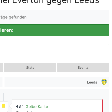
träge gefunden
ieren:
Stats
Events
Leeds
43'
Gelbe Karte