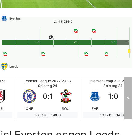
Everton
2. Halbzeit
60'
75'
90'
5'
Leeds
023
Premier League 2022/2023
Premier League 2022/202
Spieltag 24
Spieltag 24
0
:
1
1
:
0
>
UL
CHE
SOU
EVE
LEE
18 Feb.
-
14:00
18 Feb.
-
14:00
iel Everton gegen Leeds