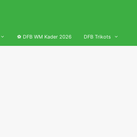
⚽ DFB WM Kader 2026
DFB Trikots
 & Tabelle
Frauenfußball heute
Deutschland Frauen Fußball Nationalmannschaft
 & Tabelle
Deutschland Frauen Länderspiele 2026 – DFB Spielplan
2026
lplan &
Deutschland Frauen Länderspiele 2025 – DFB Spielplan
2025
lplan &
Deutsche Frauen Nationalmannschaft DFB Kader 2025 &
Erfolge
elplan &