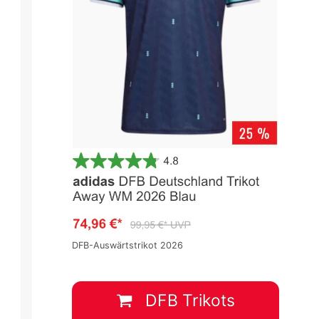
3
Premier League 2022/2023
Premier League 2022/2023
Spieltag 24
Spieltag 24
1
:
1
0
:
1
DFB-Auswärtstrikot 2026
NOT
ManCity
WOL
BOU
18 Feb.
-
14:00
18 Feb.
-
14:00
DFB Trikots