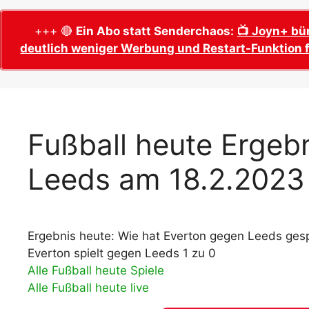
WM 2026 Sech
Termine, Ans
Wer wird Fußball-Weltmeister 2026?
+++ 🔴
Ein Abo statt Senderchaos:
📺 Joyn+ bü
deutlich weniger Werbung und Restart-Funktion f
WM 2026 Acht
Alle WM 2026 Trainer
Termine, Ans
Panini WM 2026 Sticker
WM 2026 Vier
Spielorte, T
Panini WM 2026 Stickerkollektion
WM 2026 Halb
Alle Fußball Weltmeister
Fußball heute Ergeb
Anstoßzeiten
Adidas Trionda: offizielle WM 2026
Leeds am 18.2.2023
WM 2026 Spie
Spielball
Spielort Mia
Alle Nationalspieler der FIFA Fußball WM
WM 2026 Fina
2026
Weltmeister, 
Ergebnis heute: Wie hat Everton gegen Leeds gesp
WM 2026 Qualifikation in Europa: Tabelle
Fußball WM 
& Spielplan
Everton spielt gegen Leeds 1 zu 0
Ausfüllen &
Alle Fußball heute Spiele
Alle Fußball heute live
Fußball WM 20
PDF zum Dow