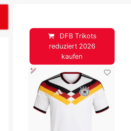
B
plan &
lplan &
DFB Trikots
reduziert 2026
lplan &
kaufen
 & Tabelle
 & Tabelle
 & Tabelle
 & Tabelle